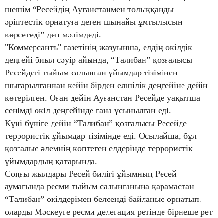
шешім “Ресейдің Ауғанстанмен толыққанды
әріптестік орнатуға деген шынайы ұмтылысын
көрсетеді” деп мәлімдеді.
"Коммерсантъ" газетінің жазуынша, елдің өкілдік
деңгейі биыл сәуір айында, “Талибан” қозғалысы
Ресейдегі тыйым салынған ұйымдар тізімінен
шығарылғаннан кейін бірден елшілік деңгейіне дейін
көтерілген. Оған дейін Ауғанстан Ресейде уақытша
сенімді өкіл деңгейінде ғана ұсынылған еді.
Күні бүніге дейін “Талибан” қозғалысы Ресейде
террористік ұйымдар тізімінде еді. Осылайша, бұл
қозғалыс әлемнің көптеген елдерінде террористік
ұйымдардың қатарында.
Соңғы жылдары Ресей билігі ұйымның Ресей
аумағында ресми тыйым салынғанына қарамастан
“Талибан” өкілдерімен белсенді байланыс орнатып,
оларды Мәскеуге ресми делегация ретінде бірнеше рет