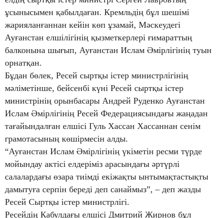
ұсынысымен қабылдаған. Кремльдің бұл шешімі
жарияланғаннан кейін көп ұзамай, Мәскеудегі
Ауғанстан елшілігінің қызметкерлері ғимараттың
балконына шығып, Ауғанстан Ислам Әмірлігінің туын
орнатқан.
Бұдан бөлек, Ресей сыртқы істер министрлігінің
мәліметінше, бейсенбі күні Ресей сыртқы істер
министрінің орынбасары Андрей Руденко Ауғанстан
Ислам Әмірлігінің Ресей Федерациясындағы жаңадан
тағайындалған елшісі Гуль Хассан Хассаннан сенім
грамотасының көшірмесін алды.
“Ауғанстан Ислам Әмірлігінің үкіметін ресми түрде
мойындау актісі елдеріміз арасындағы әртүрлі
салалардағы өзара тиімді екіжақты ынтымақтастықты
дамытуға серпін береді деп санаймыз”, – деп жазды
Ресей Сыртқы істер министрлігі.
Ресейдің Кабулдағы елшісі Дмитрий Жирнов бұл