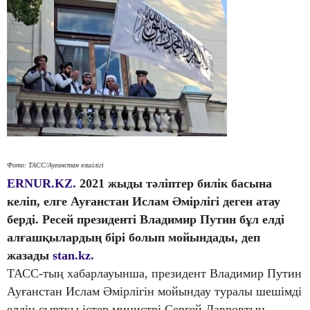
Фото: ТАСС/Ауғанстан елшілігі
ERNUR.KZ.
2021 жыды тәліптер билік басына
келіп, елге Ауғанстан Ислам Әмірлігі деген атау
берді. Ресей президенті Владимир Путин бұл елді
алғашқылардың бірі болып мойындады, деп
жазады
stan.kz.
ТАСС-тың хабарлауынша, президент Владимир Путин
Ауғанстан Ислам Әмірлігін мойындау туралы шешімді
елдің сыртқы істер министрі Сергей Лавровтың