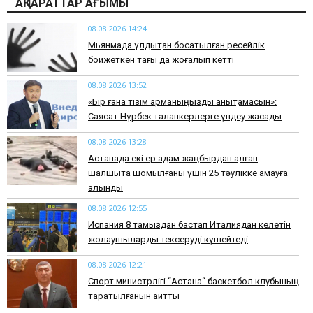
АҚПАРАТТАР АҒЫМЫ
08.08.2026 14:24
Мьянмада құлдықтан босатылған ресейлік
бойжеткен тағы да жоғалып кетті
08.08.2026 13:52
«Бір ғана тізім арманыңызды анықтамасын»:
Саясат Нұрбек талапкерлерге үндеу жасады
08.08.2026 13:28
Астанада екі ер адам жаңбырдан қалған
шалшықта шомылғаны үшін 25 тәулікке қамауға
алынды
08.08.2026 12:55
Испания 8 тамыздан бастап Италиядан келетін
жолаушыларды тексеруді күшейтеді
08.08.2026 12:21
Спорт министрлігі “Астана“ баскетбол клубының
таратылғанын айтты