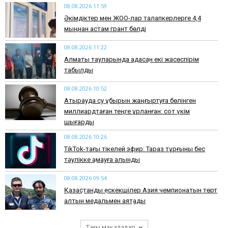
08.08.2026 11:59
Әкімдіктер мен ЖОО-лар талапкерлерге 4,4
мыңнан астам грант бөлді
08.08.2026 11:22
Алматы тауларында адасқан екі жасөспірім
табылды
08.08.2026 10:52
Атырауда су құбырын жаңғыртуға бөлінген
миллиардтаған теңге ұрланған: сот үкім
шығарды
08.08.2026 10:26
TikTok-тағы тікелей эфир: Тараз тұрғыны бес
тәулікке қамауға алынды
08.08.2026 09:54
Қазақстандық ескекшілер Азия чемпионатын төрт
алтын медальмен аяқтады
Тағы мақалалар