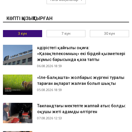
КӨПТІ ҚЫЗЫҚТЫРҒАН
3 күн
7 күн
30 күн
Өндірістегі қайғылы оқиға:
«Қазақтелекомның» екі бірдей қызметкері
жұмыс барысында қаза тапты
06.08.2026 18:59
«Іле-Балқашта» жолбарыс жүргені туралы
тараған ақпарат жалған болып шықты
05.08.2026 18:59
Таиландтағы мектепте жаппай атыс болды:
оқушы жеті адамды өлтірген
07.08.2026 12:53