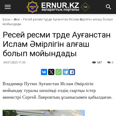
Басы
Әлем
Ресей ресми түрде Ауғанстан Ислам Әмірлігін алғаш болып
мойындады
Ресей ресми түрде Ауғанстан
Ислам Әмірлігін алғаш
болып мойындады
04.07.2025 11:35
547
0
Владимир Путин Ауғанстан Ислам Әмірлігін
мойындау туралы шешімді елдің сыртқы істер
министрі Сергей Лавровтың ұсынысымен қабылдаған.