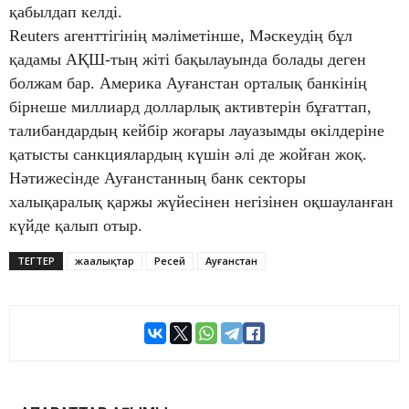
қабылдап келді.
Reuters агенттігінің мәліметінше, Мәскеудің бұл
қадамы АҚШ-тың жіті бақылауында болады деген
болжам бар. Америка Ауғанстан орталық банкінің
бірнеше миллиард долларлық активтерін бұғаттап,
талибандардың кейбір жоғары лауазымды өкілдеріне
қатысты санкциялардың күшін әлі де жойған жоқ.
Нәтижесінде Ауғанстанның банк секторы
халықаралық қаржы жүйесінен негізінен оқшауланған
күйде қалып отыр.
ТЕГТЕР
жаңалықтар
Ресей
Ауғанстан