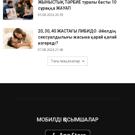
ЖЫНЫСТЫҚ ТӘРБИЕ туралы басты 10
сұраққа ЖАУАП
05.08.2026 20:39
​20, 30, 40 ЖАСТАҒЫ ЛИБИДО: Әйелдің
сексуалдылығы жасына қарай қалай
өзгереді?
07.08.2026 21:40
Тағы мақалалар
МОБИЛДІ ҚОСЫМШАЛАР