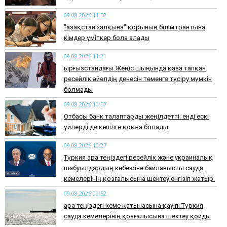
09.08.2026 11:52
"Қазақстан халқына" қорының білім грантына
кімдер үміткер бола алады
09.08.2026 11:21
Қырғызстандағы Жеңіс шыңында қаза тапқан
ресейлік әйелдің денесін төменге түсіру мүмкін
болмады
09.08.2026 10:57
Отбасы банк талаптарды жеңілдетті: енді ескі
үйлерді де кепілге қоюға болады
09.08.2026 10:27
Түркия Қара теңіздегі ресейлік және украиналық
шабуылдардың көбеюіне байланысты сауда
кемелерінің қозғалысына шектеу енгізіп жатыр.
09.08.2026 09:52
Қара теңіздегі кеме қатынасына қауіп: Түркия
сауда кемелерінің қозғалысына шектеу қойды