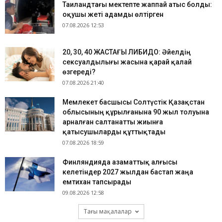
Таиландтағы мектепте жаппай атыс болды:
оқушы жеті адамды өлтірген
07.08.2026 12:53
​20, 30, 40 ЖАСТАҒЫ ЛИБИДО: Әйелдің
сексуалдылығы жасына қарай қалай
өзгереді?
07.08.2026 21:40
Мемлекет басшысы Солтүстік Қазақстан
облысының құрылғанына 90 жыл толуына
арналған салтанатты жиынға
қатысушыларды құттықтады
07.08.2026 18:59
Финляндияда азаматтық алғысы
келетіндер 2027 жылдан бастап жаңа
емтихан тапсырады
09.08.2026 12:58
Тағы мақалалар