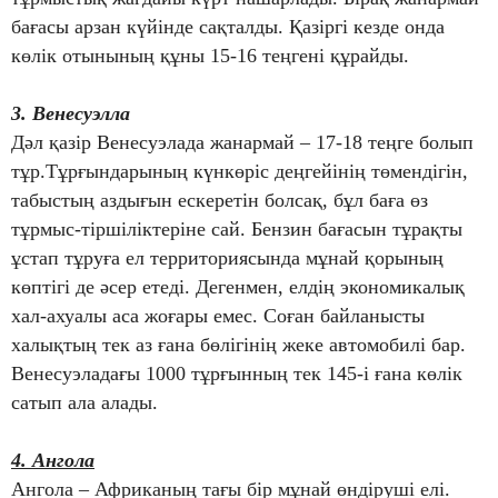
бағасы арзан күйінде сақталды. Қазіргі кезде онда
көлік отынының құны 15-16 теңгені құрайды.
3. Венесуэлла
Дәл қазір Венесуэлада жанармай – 17-18 теңге болып
тұр.Тұрғындарының күнкөріс деңгейінің төмендігін,
табыстың аздығын ескеретін болсақ, бұл баға өз
тұрмыс-тіршіліктеріне сай. Бензин бағасын тұрақты
ұстап тұруға ел территориясында мұнай қорының
көптігі де әсер етеді. Дегенмен, елдің экономикалық
хал-ахуалы аса жоғары емес. Соған байланысты
халықтың тек аз ғана бөлігінің жеке автомобилі бар.
Венесуэладағы 1000 тұрғынның тек 145-і ғана көлік
сатып ала алады.
4. Ангола
Ангола – Африканың тағы бір мұнай өндіруші елі.