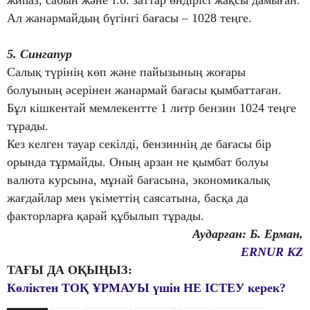
жиһаз, сабын және т.б. заттар өндірісі жақсы дамыған.
Ал жанармайдың бүгінгі бағасы – 1028 теңге.
5. Сингапур
Салық түрінің көп және пайызының жоғары
болуының әсерінен жанармай бағасы қымбаттаған.
Бұл кішкентай мемлекентте 1 литр бензин 1024 теңге
тұрады.
Кез келген тауар секілді, бензиннің де бағасы бір
орында тұрмайды. Оның арзан не қымбат болуы
валюта курсына, мұнай бағасына, экономикалық
жағдайлар мен үкіметтің саясатына, басқа да
факторларға қарай құбылып тұрады.
Аударған: Б. Ерман,
ERNUR KZ
ТАҒЫ ДА ОҚЫҢЫЗ:
Көліктен ТОҚ ҰРМАУЫ үшін НЕ ІСТЕУ керек?