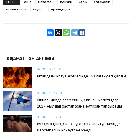
ТЕГТЕР
ақша
Қазақстан
бензин
көлік
автокөлік
мемлекеттік
елдері
арзандады
АҚПАРАТТАР АҒЫМЫ
09.08.2026 13:21
Қытайдағы алау мерекесінде 16 адам күйіп қалды
09.08.2026 12:58
Финляндияда азаматтық алғысы келетіндер
2027 жылдан бастап жаңа емтихан тапсырады
09.08.2026 12:26
Қазақстандық Дияр Нұрғожай UFC турнирінде
қарсыласын нокаутпен жеңді