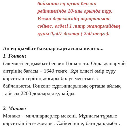
бойынша ең арзан бензин
рейтингінде 10-шы орында тұр.
Ресми дереккөздің ақпаратына
сәйкес, елдегі 1 литр жанармайдың
құны 0,507 доллар ( 250 теңге).
Ал ең қымбат бағалар картасына келсек...
1. Гонконг
Әлемдегі ең қымбат бензин Гонконгта. Онда жанармай
литрінің бағасы – 1640 теңге. Бұл елдегі өмір сүру
көрсеткіштерінің жоғары болуымен тығыз
байланысты. Гонконг тұрғындарының орташа айлық
табысы 2200 долларды құрайды.
2. Монако
Монако – миллиардерлер мекені. Мұндағы тұрмыс
көрсеткіші өте жоғары. Сәйкесінше, баға да қымбат.