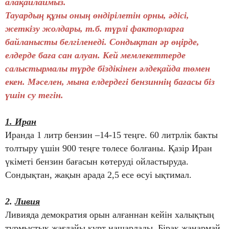
алақайлаймыз.
Тауардың құны оның өндірілетін орны, әдісі,
жеткізу жолдары, т.б. түрлі факторларға
байланысты белгіленеді. Сондықтан әр өңірде,
елдерде баға сан алуан. Кей мемлекеттерде
салыстырмалы түрде біздікінен әлдеқайда төмен
екен. Мәселен, мына елдердегі бензиннің бағасы біз
үшін су тегін.
1. Иран
Иранда 1 литр бензин –14-15 теңге. 60 литрлік бакты
толтыру үшін 900 теңге төлесе болғаны. Қазір Иран
үкіметі бензин бағасын көтеруді ойластыруда.
Сондықтан, жақын арада 2,5 есе өсуі ықтимал.
2.
Ливия
Ливияда демократия орын алғаннан кейін халықтың
тұрмыстық жағдайы күрт нашарлады. Бірақ жанармай