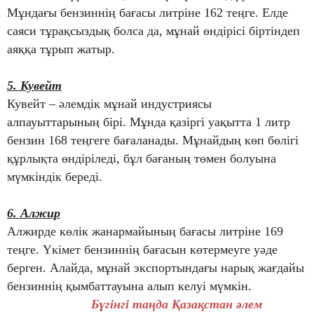
Мұндағы бензиннің бағасы литріне 162 теңге. Елде
саяси тұрақсыздық болса да, мұнай өндірісі біртіндеп
аяққа тұрып жатыр.
5. Кувейт
Кувейт – әлемдік мұнай индустриясы
алпауыттарының бірі. Мұнда қазіргі уақытта 1 литр
бензин 168 теңгеге бағаланады. Мұнайдың көп бөлігі
құрлықта өндіріледі, бұл бағаның төмен болуына
мүмкіндік береді.
6. Алжир
Алжирде көлік жанармайының бағасы литріне 169
теңге. Үкімет бензиннің бағасын көтермеуге уәде
берген. Алайда, мұнай экспортындағы нарық жағдайы
бензиннің қымбаттауына алып келуі мүмкін.
Бүгінгі таңда Қазақстан әлем