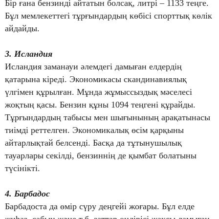
Бір ғана бензинді айтатын болсақ, литрі – 1133 теңге.
Бұл мемлекеттегі тұрғындардың көбісі спорттық көлік
айдайды.
3. Исландия
Исландия заманауи әлемдегі дамыған елдердің
қатарына кіреді. Экономикасы скандинавиялық
үлгімен құрылған. Мұнда жұмыссыздық мәселесі
жоқтың қасы. Бензин құны 1094 теңгені құрайды.
Тұрғындардың табысы мен шығынының арақатынасы
тиімді реттелген. Экономикалық өсім қарқыны
айтарлықтай белсенді. Басқа да тұтынушылық
тауарлары секілді, бензиннің де қымбат болатыны
түсінікті.
4. Барбадос
Барбадоста да өмір сүру деңгейі жоғары. Бұл елде