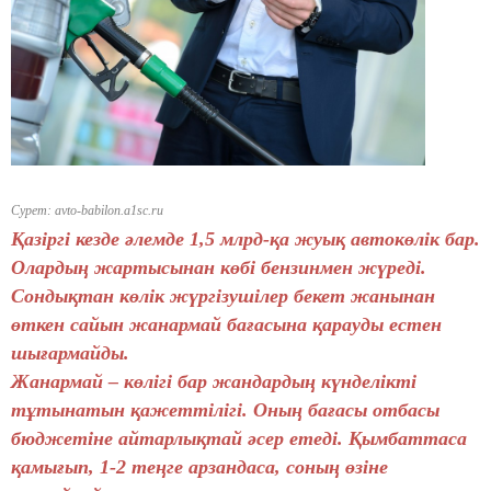
Сурет: avto-babilon.a1sc.ru
Қазіргі кезде әлемде 1,5 млрд-қа жуық автокөлік бар.
Олардың жартысынан көбі бензинмен жүреді.
Сондықтан көлік жүргізушілер бекет жанынан
өткен сайын жанармай бағасына қарауды естен
шығармайды.
Жанармай – көлігі бар жандардың күнделікті
тұтынатын қажеттілігі. Оның бағасы отбасы
бюджетіне айтарлықтай әсер етеді. Қымбаттаса
қамығып, 1-2 теңге арзандаса, соның өзіне