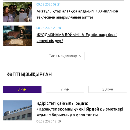
09.08.2026 09:21
Ақтаулықтар алаяққа алданып, 100 миллион
теңгесінен айырылғанын айтты
08.08.2026 21:58
ЖҰЛДЫЗНАМА БОЙЫНША: Ең «бетпақ» белгі
иелері кімдер?
Тағы мақалалар
КӨПТІ ҚЫЗЫҚТЫРҒАН
3 күн
7 күн
30 күн
Өндірістегі қайғылы оқиға:
«Қазақтелекомның» екі бірдей қызметкері
жұмыс барысында қаза тапты
06.08.2026 18:59