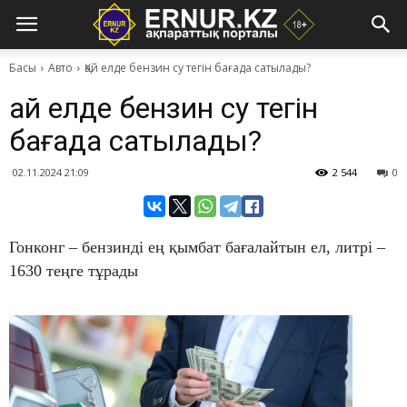
Басы
Авто
​Қай елде бензин су тегін бағада сатылады?
​Қай елде бензин су тегін
бағада сатылады?
02.11.2024 21:09
2 544
0
Гонконг – бензинді ең қымбат бағалайтын ел, литрі –
1630 теңге тұрады