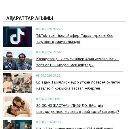
АҚПАРАТТАР АҒЫМЫ
08.08.2026 10:26
TikTok-тағы тікелей эфир: Тараз тұрғыны бес
тәулікке қамауға алынды
08.08.2026 09:54
Қазақстандық ескекшілер Азия чемпионатын
төрт алтын медальмен аяқтады
08.08.2026 09:22
Ер адам 1 миллион еуро ұтқан лотерея билетін
қателесіп қоқысқа тастап жіберген
07.08.2026 21:40
​20, 30, 40 ЖАСТАҒЫ ЛИБИДО: Әйелдің
сексуалдылығы жасына қарай қалай өзгереді?
07.08.2026 20:35
​ШЫНАЙЫ оқиғаға негізделген ЕҢ АУЫР кәріс