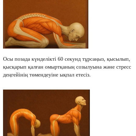
Осы позада күнделікті 60 секунд тұрсаңыз, қысылып,
қысқарып қалған омыртқаның созылуына және стресс
деңгейінің төмендеуіне ықпал етесіз.