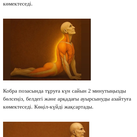
көмектеседі.
Кобра позасында тұруға күн сайын 2 минутыңызды
бөлсеңіз, белдегі және арқадағы ауырсынуды азайтуға
көмектеседі. Көңіл-күйді жақсартады.