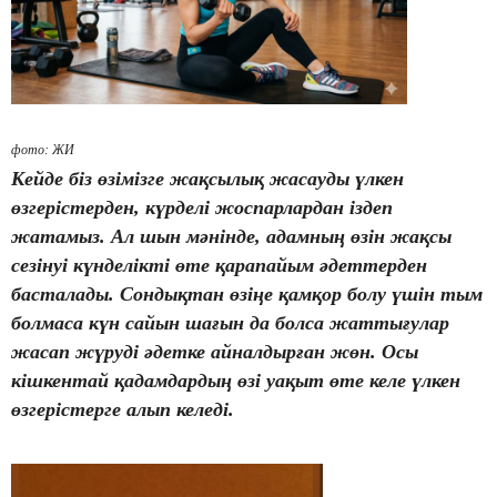
фото: ЖИ
Кейде біз өзімізге жақсылық жасауды үлкен
өзгерістерден, күрделі жоспарлардан іздеп
жатамыз. Ал шын мәнінде, адамның өзін жақсы
сезінуі күнделікті өте қарапайым әдеттерден
басталады. Сондықтан өзіңе қамқор болу үшін тым
болмаса күн сайын шағын да болса жаттығулар
жасап жүруді әдетке айналдырған жөн. Осы
кішкентай қадамдардың өзі уақыт өте келе үлкен
өзгерістерге алып келеді.