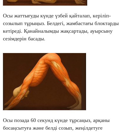
Осы жаттығуды күнде үзбей қайталап, керіліп-
созылып тұрыңыз. Белдегі, жамбастағы блоктарды
кетіреді. Қанайналымды жақсартады, ауырсыну
сезімдерін басады.
Осы позада 60 секунд күнде тұрсаңыз, арқаны
босаңсытуға және белді созып, жеңілдетуге