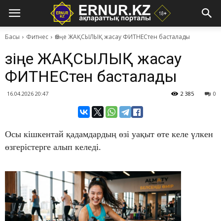
Басы
Фитнес
Өзіңе ЖАҚСЫЛЫҚ жасау ФИТНЕСтен басталады
Өзіңе ЖАҚСЫЛЫҚ жасау
ФИТНЕСтен басталады
16.04.2026 20:47
2 385
0
Осы кішкентай қадамдардың өзі уақыт өте келе үлкен
өзгерістерге алып келеді.