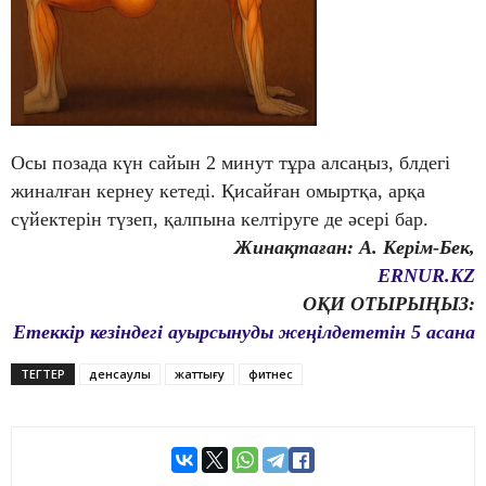
Осы позада күн сайын 2 минут тұра алсаңыз, блдегі
жиналған кернеу кетеді. Қисайған омыртқа, арқа
сүйектерін түзеп, қалпына келтіруге де әсері бар.
Жинақтаған: А. Керім-Бек,
ERNUR.KZ
ОҚИ ОТЫРЫҢЫЗ:
Етеккір кезіндегі ауырсынуды жеңілдететін 5 асана
ТЕГТЕР
денсаулық
жаттығу
фитнес