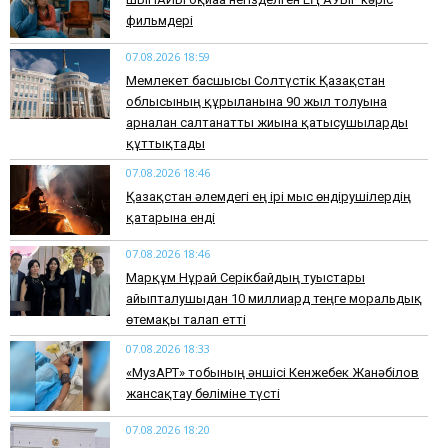
фильмдері
07.08.2026 18:59
Мемлекет басшысы Солтүстік Қазақстан
облысының құрылғанына 90 жыл толуына
арналған салтанатты жиынға қатысушыларды
құттықтады
07.08.2026 18:46
Қазақстан әлемдегі ең ірі мыс өндірушілердің
қатарына енді
07.08.2026 18:46
Марқұм Нұрай Серікбайдың туыстары
айыпталушыдан 10 миллиард теңге моральдық
өтемақы талап етті
07.08.2026 18:33
«МузАРТ» тобының әншісі Кенжебек Жанәбілов
жансақтау бөліміне түсті
07.08.2026 18:20