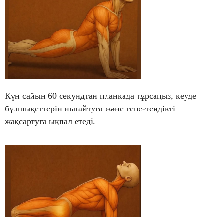
Күн сайын 60 секундтан планкада тұрсаңыз, кеуде
бұлшықеттерін нығайтуға және тепе-теңдікті
жақсартуға ықпал етеді.