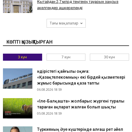
Қытайдан 2,7 млрд теңгенің тауарын заңсыз
әкелгендер әшкереленді
Тағы мақалалар
КӨПТІ ҚЫЗЫҚТЫРҒАН
3 күн
7 күн
30 күн
Өндірістегі қайғылы оқиға:
«Қазақтелекомның» екі бірдей қызметкері
жұмыс барысында қаза тапты
06.08.2026 18:59
«Іле-Балқашта» жолбарыс жүргені туралы
тараған ақпарат жалған болып шықты
05.08.2026 18:59
Түркияның Әуе күштерінде алғаш рет әйел