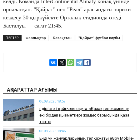
келді. Команда InterContinental Almaty қонақ үйінде
орналасқан. "Қайрат" пен "Реал" арасындағы тарихи
кездесу 30 қыркүйекте Орталық стадионда өтеді.
Басталуы — сағат 21:45.
ТЕГТЕР
жаңалықтар
Қазақстан
"Қайрат" футбол клубы
АҚПАРАТТАР АҒЫМЫ
06.08.2026 18:59
Өндірістегі қайғылы оқиға: «Қазақтелекомның»
екі бірдей қызметкері жұмыс барысында қаза
тапты
06.08.2026 18:46
Енді үй жануарларының төлқұжаты eGov Mobile-