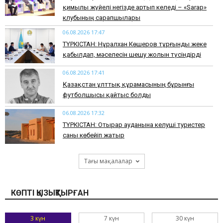
қимылы жүйелі негізде артып келеді – «Sarap»
клубының сарапшылары
06.08.2026 17:47
ТҮРКІСТАН: Нұралхан Көшеров тұрғынды жеке
қабылдап, мәселесін шешу жолын түсіндірді
06.08.2026 17:41
Қазақстан ұлттық құрамасының бұрынғы
футболшысы қайтыс болды
06.08.2026 17:32
ТҮРКІСТАН: Отырар ауданына келуші туристер
саны көбейіп жатыр
Тағы мақалалар
КӨПТІ ҚЫЗЫҚТЫРҒАН
3 күн
7 күн
30 күн