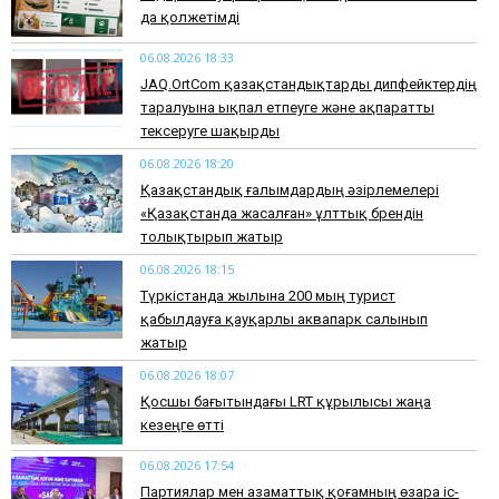
да қолжетімді
06.08.2026 18:33
JAQ.OrtCom қазақстандықтарды дипфейктердің
таралуына ықпал етпеуге және ақпаратты
тексеруге шақырды
06.08.2026 18:20
Қазақстандық ғалымдардың әзірлемелері
«Қазақстанда жасалған» ұлттық брендін
толықтырып жатыр
06.08.2026 18:15
Түркістанда жылына 200 мың турист
қабылдауға қауқарлы аквапарк салынып
жатыр
06.08.2026 18:07
Қосшы бағытындағы LRT құрылысы жаңа
кезеңге өтті
06.08.2026 17:54
Партиялар мен азаматтық қоғамның өзара іс-