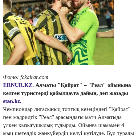
Фото: fckairat.com
ERNUR.KZ.
Алматы "Қайрат" – "Реал" ойынына
келген туристерді қабылдауға дайын, деп жазады
stan.kz.
Чемпиондар лигасының топтық кезеңіндегі "Қайрат"
пен мадридтік "Реал" арасындағы матч Алматыда
үлкен қызығушылық тудырды. Ойынға шамамен 4
мың шетелдік жанкүйердің келуі күтілуде. Бұл туралы