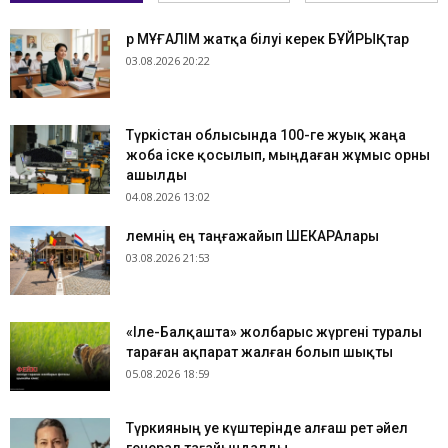
Әр МҰҒАЛІМ жатқа білуі керек БҰЙРЫҚтар
03.08.2026 20:22
Түркістан облысында 100-ге жуық жаңа
жоба іске қосылып, мыңдаған жұмыс орны
ашылды
04.08.2026 13:02
​Әлемнің ең таңғажайып ШЕКАРАлары
03.08.2026 21:53
«Іле-Балқашта» жолбарыс жүргені туралы
тараған ақпарат жалған болып шықты
05.08.2026 18:59
Түркияның Әуе күштерінде алғаш рет әйел