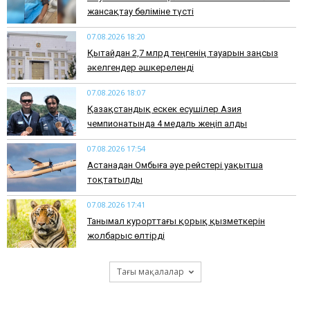
жансақтау бөліміне түсті
07.08.2026 18:20
Қытайдан 2,7 млрд теңгенің тауарын заңсыз
әкелгендер әшкереленді
07.08.2026 18:07
Қазақстандық ескек есушілер Азия
чемпионатында 4 медаль жеңіп алды
07.08.2026 17:54
Астанадан Омбыға әуе рейстері уақытша
тоқтатылды
07.08.2026 17:41
​Танымал курорттағы қорық қызметкерін
жолбарыс өлтірді
Тағы мақалалар