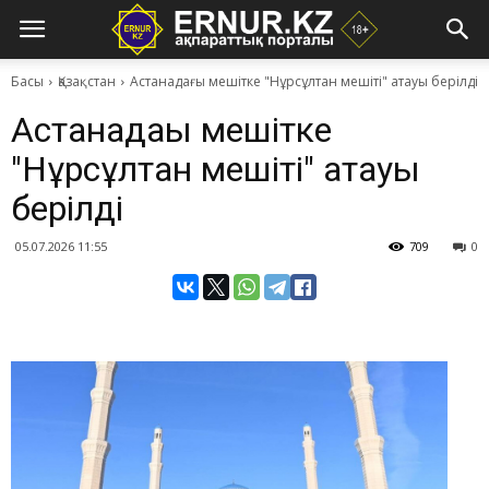
Басы
Қазақстан
Астанадағы мешітке "Нұрсұлтан мешіті" атауы берілді
Астанадағы мешітке
"Нұрсұлтан мешіті" атауы
берілді
05.07.2026 11:55
709
0