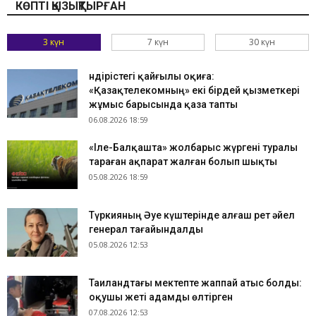
КӨПТІ ҚЫЗЫҚТЫРҒАН
3 күн
7 күн
30 күн
Өндірістегі қайғылы оқиға:
«Қазақтелекомның» екі бірдей қызметкері
жұмыс барысында қаза тапты
06.08.2026 18:59
«Іле-Балқашта» жолбарыс жүргені туралы
тараған ақпарат жалған болып шықты
05.08.2026 18:59
Түркияның Әуе күштерінде алғаш рет әйел
генерал тағайындалды
05.08.2026 12:53
Таиландтағы мектепте жаппай атыс болды:
оқушы жеті адамды өлтірген
07.08.2026 12:53