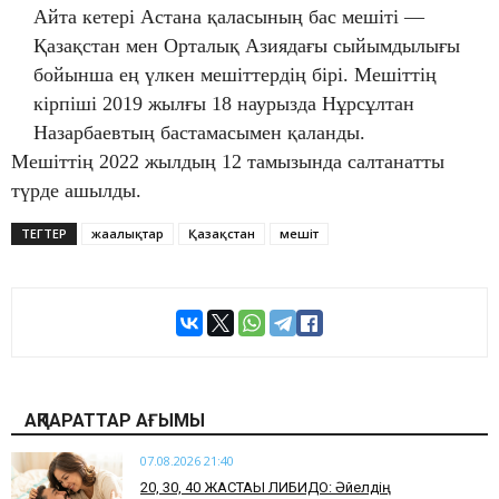
Айта кетері Астана қаласының бас мешіті —
Қазақстан мен Орталық Азиядағы сыйымдылығы
бойынша ең үлкен мешіттердің бірі. Мешіттің
кірпіші 2019 жылғы 18 наурызда Нұрсұлтан
Назарбаевтың бастамасымен қаланды.
Мешіттің 2022 жылдың 12 тамызында салтанатты
түрде ашылды.
ТЕГТЕР
жаңалықтар
Қазақстан
мешіт
АҚПАРАТТАР АҒЫМЫ
07.08.2026 21:40
​20, 30, 40 ЖАСТАҒЫ ЛИБИДО: Әйелдің