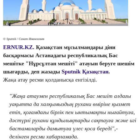
© Sputnik / Санат Имангалиев
ERNUR.KZ.
Қазақстан мұсылмандары діни
басқармасы Астанадағы республикалық Бас
мешітке "Нұрсұлтан мешіті" атауын беруге шешім
шығарды, деп жазады
Sputnik Қазақстан
.
Жаңа атау ресми қолданысқа енгізілді.
"Жаңа атаумен республикалық Бас мешіт алдағы
уақытта да халқымыздың рухани өміріне қызмет
етіп, қоғамдағы бірлік пен ынтымақты нығайтуға,
дәстүрлі рухани құндылықтарды сақтауға және игі
бастамаларды дамытуға үлес қоса береді",-
делінген ресми хабарламада.