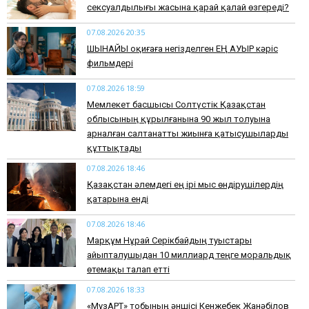
сексуалдылығы жасына қарай қалай өзгереді?
07.08.2026 20:35
​ШЫНАЙЫ оқиғаға негізделген ЕҢ АУЫР кәріс
фильмдері
07.08.2026 18:59
Мемлекет басшысы Солтүстік Қазақстан
облысының құрылғанына 90 жыл толуына
арналған салтанатты жиынға қатысушыларды
құттықтады
07.08.2026 18:46
Қазақстан әлемдегі ең ірі мыс өндірушілердің
қатарына енді
07.08.2026 18:46
Марқұм Нұрай Серікбайдың туыстары
айыпталушыдан 10 миллиард теңге моральдық
өтемақы талап етті
07.08.2026 18:33
«МузАРТ» тобының әншісі Кенжебек Жанәбілов