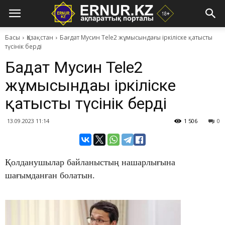
Басы
Қазақстан
Бағдат Мусин Tele2 жұмысындағы іркіліске қатысты
түсінік берді
Бағдат Мусин Tele2
жұмысындағы іркіліске
қатысты түсінік берді
13.09.2023 11:14
1 506
0
Қолданушылар байланыстың нашарлығына
шағымданған болатын.