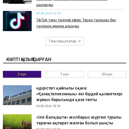
шығарды
08.08.2026 10:26
TikTok-тағы тікелей эфир: Тараз тұрғыны бес
тәулікке қамауға алынды
Тағы мақалалар
КӨПТІ ҚЫЗЫҚТЫРҒАН
3 күн
7 күн
30 күн
Өндірістегі қайғылы оқиға:
«Қазақтелекомның» екі бірдей қызметкері
жұмыс барысында қаза тапты
06.08.2026 18:59
«Іле-Балқашта» жолбарыс жүргені туралы
тараған ақпарат жалған болып шықты