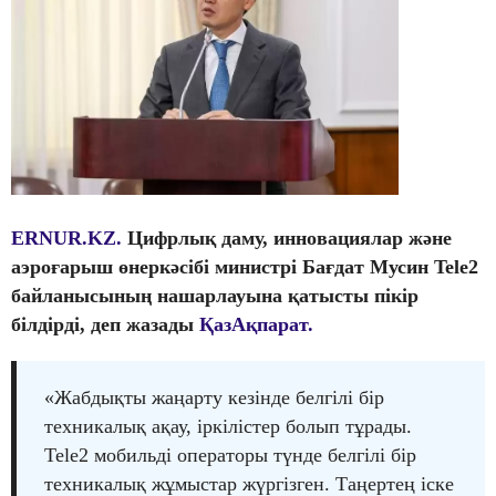
ERNUR.KZ.
Цифрлық даму, инновациялар және
аэроғарыш өнеркәсібі министрі Бағдат Мусин Tele2
байланысының нашарлауына қатысты пікір
білдірді, деп жазады
ҚазАқпарат.
«Жабдықты жаңарту кезінде белгілі бір
техникалық ақау, іркілістер болып тұрады.
Tele2 мобильді операторы түнде белгілі бір
техникалық жұмыстар жүргізген. Таңертең іске