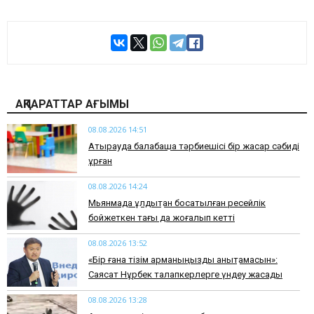
АҚПАРАТТАР АҒЫМЫ
08.08.2026 14:51
Атырауда балабақша тәрбиешісі бір жасар сәбиді
ұрған
08.08.2026 14:24
Мьянмада құлдықтан босатылған ресейлік
бойжеткен тағы да жоғалып кетті
08.08.2026 13:52
«Бір ғана тізім арманыңызды анықтамасын»:
Саясат Нұрбек талапкерлерге үндеу жасады
08.08.2026 13:28