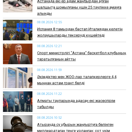
Астанада екі ер адам жаңбырдан қалған
шалшықта шомылғаны үшін 25 тәулікке қамауға
алынды
08.08.2026 12:55
Испания 8 тамыздан бастап Италиядан келетін
жолаушыларды тексеруді күшейтеді
08.08.2026 12:21
Спорт министрлігі “Астана“ баскетбол клубының
таратылғанын айтты
08.08.2026 11:59
Әкімдіктер мен ЖОО-лар талапкерлерге 4,4
мыңнан астам грант бөлді
08.08.2026 11:22
Алматы тауларында адасқан екі жасөспірім
табылды
08.08.2026 10:52
Атырауда су құбырын жаңғыртуға бөлінген
миллиардтаған теңге ұрланған: сот үкім