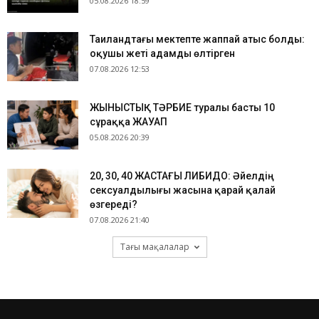
05.08.2026 18:59
Таиландтағы мектепте жаппай атыс болды:
оқушы жеті адамды өлтірген
07.08.2026 12:53
ЖЫНЫСТЫҚ ТӘРБИЕ туралы басты 10
сұраққа ЖАУАП
05.08.2026 20:39
​20, 30, 40 ЖАСТАҒЫ ЛИБИДО: Әйелдің
сексуалдылығы жасына қарай қалай
өзгереді?
07.08.2026 21:40
Тағы мақалалар