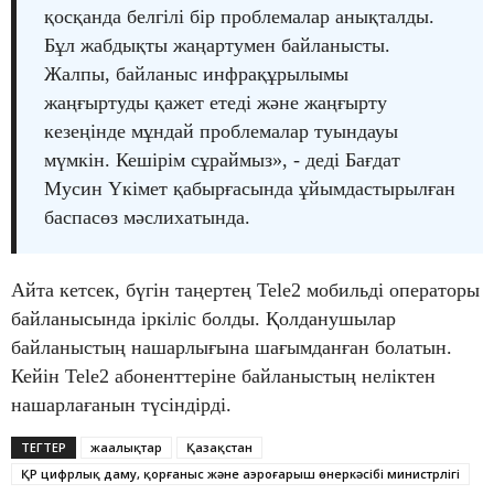
қосқанда белгілі бір проблемалар анықталды.
Бұл жабдықты жаңартумен байланысты.
Жалпы, байланыс инфрақұрылымы
жаңғыртуды қажет етеді және жаңғырту
кезеңінде мұндай проблемалар туындауы
мүмкін. Кешірім сұраймыз», - деді Бағдат
Мусин Үкімет қабырғасында ұйымдастырылған
баспасөз мәслихатында.
Айта кетсек, бүгін таңертең Tele2 мобильді операторы
байланысында іркіліс болды. Қолданушылар
байланыстың нашарлығына шағымданған болатын.
Кейін Tele2 абоненттеріне байланыстың неліктен
нашарлағанын түсіндірді.
ТЕГТЕР
жаңалықтар
Қазақстан
ҚР цифрлық даму, қорғаныс және аэроғарыш өнеркәсібі министрлігі