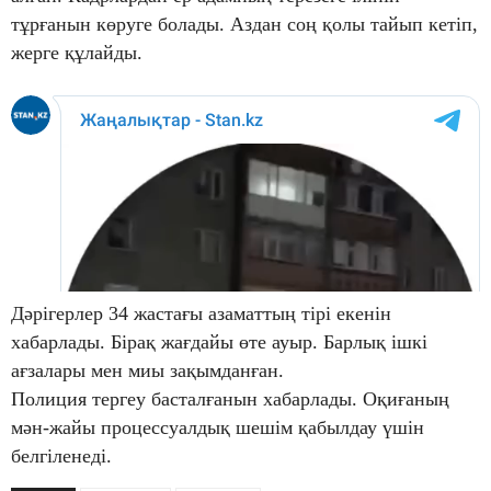
тұрғанын көруге болады. Аздан соң қолы тайып кетіп,
жерге құлайды.
Дәрігерлер 34 жастағы азаматтың тірі екенін
хабарлады. Бірақ жағдайы өте ауыр. Барлық ішкі
ағзалары мен миы зақымданған.
Полиция тергеу басталғанын хабарлады. Оқиғаның
мән-жайы процессуалдық шешім қабылдау үшін
белгіленеді.