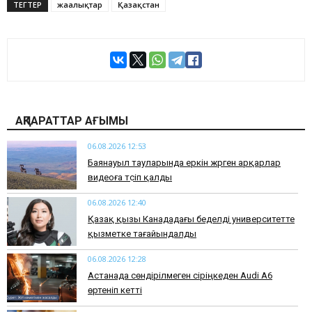
ТЕГТЕР
жаңалықтар
Қазақстан
АҚПАРАТТАР АҒЫМЫ
06.08.2026 12:53
Баянауыл тауларында еркін жүрген арқарлар
видеоға түсіп қалды
06.08.2026 12:40
Қазақ қызы Канададағы беделді университетте
қызметке тағайындалды
06.08.2026 12:28
Астанада сөндірілмеген сіріңкеден Audi A6
өртеніп кетті