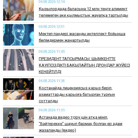
06.08.2026 12:14
Қызылордада баласына 12 млн теңге алимент
төлемеген әке қылмыстық жауапқа тартылды
06.08.2026 12:01
Мектеп пәндері жасанды интеллект бойынша
бөлімдермен жаңартылды
06.08.2026 11:45
​ПРЕЗИДЕНТ ТАПСЫРМАСЫ: ШЫМКЕНТТЕ
ҚАУІПСІЗДІКТІ БАҚЫЛАЙТЫН ДРОНДАР ЖҮЙЕСІ
КЕҢЕЙТІЛДІ
06.08.2026 11:38
Қостанайда лицензиясыз қарыз беріп,
азаматтарды қарызға батырған тұрғын
сотталды
06.08.2026 11:35
Астанада видео түсіру үшін атқа мініп,
"Бәйтерекке" шауып бармақ болған ер адам
жазаланды (видео)