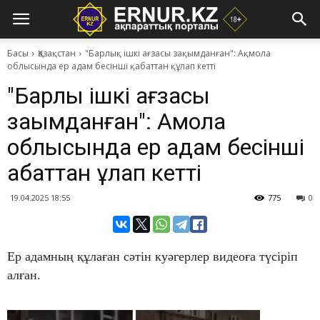
Басы
Қазақстан
"Барлық ішкі ағзасы зақымданған": Ақмола
облысында ер адам бесінші қабаттан құлап кетті
"Барлық ішкі ағзасы
зақымданған": Ақмола
облысында ер адам бесінші
қабаттан құлап кетті
19.04.2025 18:55
775
0
Ер адамның құлаған сәтін куәгерлер видеоға түсіріп
алған.