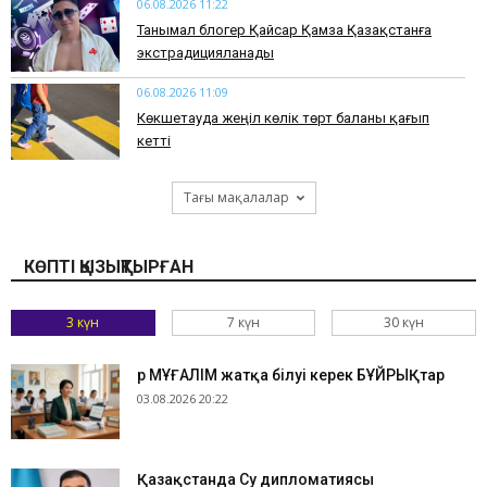
06.08.2026 11:22
Танымал блогер Қайсар Қамза Қазақстанға
экстрадицияланады
06.08.2026 11:09
Көкшетауда жеңіл көлік төрт баланы қағып
кетті
Тағы мақалалар
КӨПТІ ҚЫЗЫҚТЫРҒАН
3 күн
7 күн
30 күн
Әр МҰҒАЛІМ жатқа білуі керек БҰЙРЫҚтар
03.08.2026 20:22
Қазақстанда Су дипломатиясы