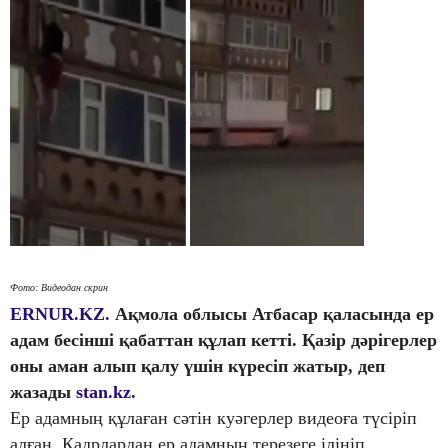
Фото: Видеодан скрин
ERNUR.KZ.
Ақмола облысы Атбасар қаласында ер
адам бесінші қабаттан құлап кетті. Қазір дәрігерлер
оны аман алып қалу үшін күресіп жатыр, деп
жазады
stan.kz.
Ер адамның құлаған сәтін куәгерлер видеоға түсіріп
алған. Кадрлардан ер адамның терезеге ілініп