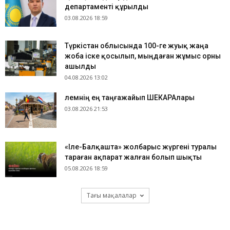
департаменті құрылды
03.08.2026 18:59
Түркістан облысында 100-ге жуық жаңа
жоба іске қосылып, мыңдаған жұмыс орны
ашылды
04.08.2026 13:02
​Әлемнің ең таңғажайып ШЕКАРАлары
03.08.2026 21:53
«Іле-Балқашта» жолбарыс жүргені туралы
тараған ақпарат жалған болып шықты
05.08.2026 18:59
Тағы мақалалар