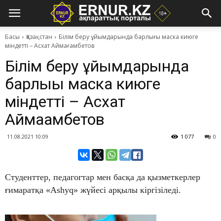
Басы
Қазақстан
Білім беру ұйымдарында барлығы маска киюге
міндетті – Асхат Аймағамбетов
Білім беру ұйымдарында
барлығы маска киюге
міндетті – Асхат
Аймағамбетов
11.08.2021 10:09
1 077
0
Студенттер, педагогтар мен басқа да қызметкерлер
ғимаратқа «Ashyq» жүйесі арқылы кіргізіледі.