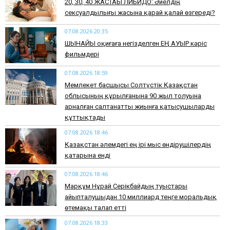
​20, 30, 40 ЖАСТАҒЫ ЛИБИДО: Әйелдің
сексуалдылығы жасына қарай қалай өзгереді?
07.08.2026 20:35
​ШЫНАЙЫ оқиғаға негізделген ЕҢ АУЫР кәріс
фильмдері
07.08.2026 18:59
Мемлекет басшысы Солтүстік Қазақстан
облысының құрылғанына 90 жыл толуына
арналған салтанатты жиынға қатысушыларды
құттықтады
07.08.2026 18:46
Қазақстан әлемдегі ең ірі мыс өндірушілердің
қатарына енді
07.08.2026 18:46
Марқұм Нұрай Серікбайдың туыстары
айыпталушыдан 10 миллиард теңге моральдық
өтемақы талап етті
07.08.2026 18:33