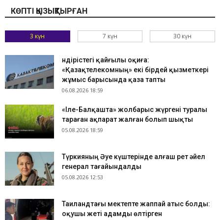
КӨПТІ ҚЫЗЫҚТЫРҒАН
3 күн
7 күн
30 күн
Өндірістегі қайғылы оқиға:
«Қазақтелекомның» екі бірдей қызметкері
жұмыс барысында қаза тапты
06.08.2026 18:59
«Іле-Балқашта» жолбарыс жүргені туралы
тараған ақпарат жалған болып шықты
05.08.2026 18:59
Түркияның Әуе күштерінде алғаш рет әйел
генерал тағайындалды
05.08.2026 12:53
Таиландтағы мектепте жаппай атыс болды:
оқушы жеті адамды өлтірген