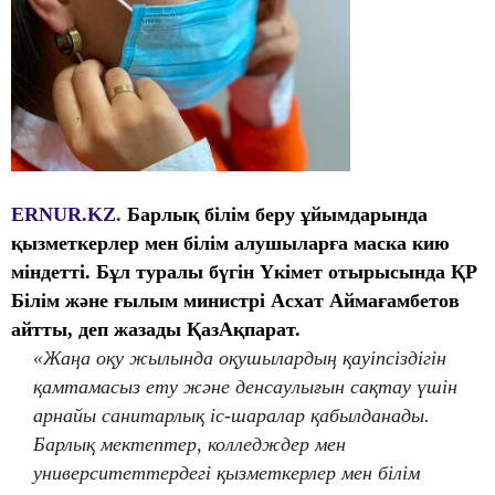
ERNUR.KZ
.
Барлық білім беру ұйымдарында
қызметкерлер мен білім алушыларға маска кию
міндетті. Бұл туралы бүгін Үкімет отырысында ҚР
Білім және ғылым министрі Асхат Аймағамбетов
айтты, деп жазады
ҚазАқпарат.
«Жаңа оқу жылында оқушылардың қауіпсіздігін
қамтамасыз ету және денсаулығын сақтау үшін
арнайы санитарлық іс-шаралар қабылданады.
Барлық мектептер, колледждер мен
университеттердегі қызметкерлер мен білім