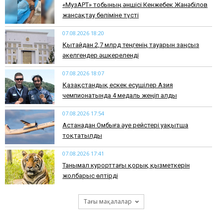
«МузАРТ» тобының әншісі Кенжебек Жанәбілов
жансақтау бөліміне түсті
07.08.2026 18:20
Қытайдан 2,7 млрд теңгенің тауарын заңсыз
әкелгендер әшкереленді
07.08.2026 18:07
Қазақстандық ескек есушілер Азия
чемпионатында 4 медаль жеңіп алды
07.08.2026 17:54
Астанадан Омбыға әуе рейстері уақытша
тоқтатылды
07.08.2026 17:41
​Танымал курорттағы қорық қызметкерін
жолбарыс өлтірді
Тағы мақалалар