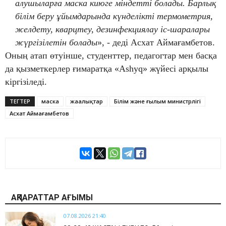
алушыларға маска киюге міндетті болады. Барлық
білім беру ұйымдарында күнделікті термометрия,
желдету, кварцтеу, дезинфекциялау іс-шаралары
жүргізілетін болады
», - деді Асхат Аймағамбетов.
Оның атап өтуінше, студенттер, педагогтар мен басқа
да қызметкерлер ғимаратқа «Ashyq» жүйесі арқылы
кіргізіледі.
ТЕГТЕР
маска
жаңалықтар
Білім және ғылым министрлігі
Асхат Аймағамбетов
АҚПАРАТТАР АҒЫМЫ
07.08.2026 21:40