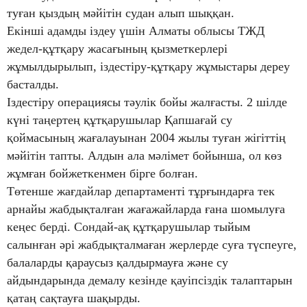
туған қыздың мәйітін судан алып шыққан.
Екінші адамды іздеу үшін Алматы облысы ТЖД
жедел-құтқару жасағының қызметкерлері
жұмылдырылып, іздестіру-құтқару жұмыстары дереу
басталды.
Іздестіру операциясы тәулік бойы жалғасты. 2 шілде
күні таңертең құтқарушылар Қапшағай су
қоймасының жағалауынан 2004 жылы туған жігіттің
мәйітін тапты. Алдын ала мәлімет бойынша, ол көз
жұмған бойжеткенмен бірге болған.
Төтенше жағдайлар департаменті тұрғындарға тек
арнайы жабдықталған жағажайларда ғана шомылуға
кеңес берді. Сондай-ақ құтқарушылар тыйым
салынған әрі жабдықталмаған жерлерде суға түспеуге,
балаларды қараусыз қалдырмауға және су
айдындарында демалу кезінде қауіпсіздік талаптарын
қатаң сақтауға шақырды.