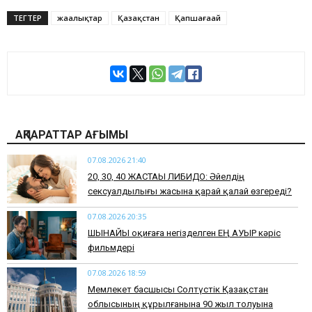
ТЕГТЕР
жаңалықтар
Қазақстан
Қапшағаай
АҚПАРАТТАР АҒЫМЫ
07.08.2026 21:40
​20, 30, 40 ЖАСТАҒЫ ЛИБИДО: Әйелдің
сексуалдылығы жасына қарай қалай өзгереді?
07.08.2026 20:35
​ШЫНАЙЫ оқиғаға негізделген ЕҢ АУЫР кәріс
фильмдері
07.08.2026 18:59
Мемлекет басшысы Солтүстік Қазақстан
облысының құрылғанына 90 жыл толуына