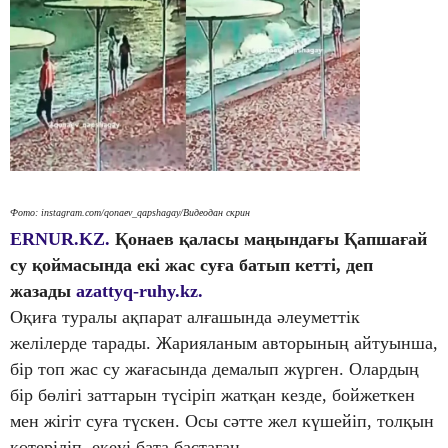
Фото: instagram.com/qonaev_qapshagay/Видеодан скрин
ERNUR.KZ.
Қонаев қаласы маңындағы Қапшағай
су қоймасында екі жас суға батып кетті, деп
жазады
azattyq-ruhy.kz.
Оқиға туралы ақпарат алғашында әлеуметтік
желілерде тарады. Жарияланым авторының айтуынша,
бір топ жас су жағасында демалып жүрген. Олардың
бір бөлігі заттарын түсіріп жатқан кезде, бойжеткен
мен жігіт суға түскен. Осы сәтте жел күшейіп, толқын
көтеріліп, екеуі бата бастаған.