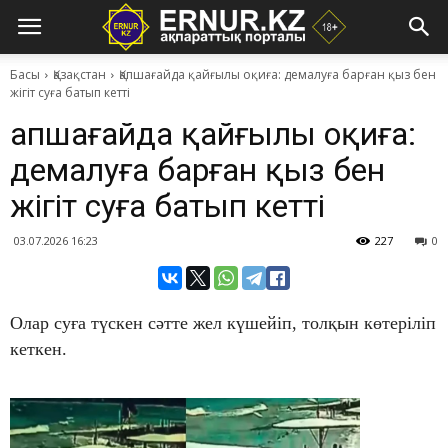
Басы
Қазақстан
Қапшағайда қайғылы оқиға: демалуға барған қыз бен
жігіт суға батып кетті
Қапшағайда қайғылы оқиға:
демалуға барған қыз бен
жігіт суға батып кетті
03.07.2026 16:23
227
0
​Олар суға түскен сәтте жел күшейіп, толқын көтеріліп
кеткен.