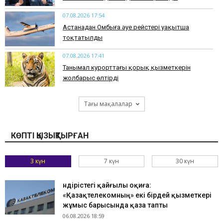
07.08.2026 17:54
Астанадан Омбыға әуе рейстері уақытша
тоқтатылды
07.08.2026 17:41
​Танымал курорттағы қорық қызметкерін
жолбарыс өлтірді
Тағы мақалалар
КӨПТІ ҚЫЗЫҚТЫРҒАН
3 күн
7 күн
30 күн
Өндірістегі қайғылы оқиға:
«Қазақтелекомның» екі бірдей қызметкері
жұмыс барысында қаза тапты
06.08.2026 18:59