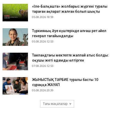
«Іле-Балқашта» жолбарыс жүргені туралы
тараған ақпарат жалған болып шықты
05.08.2026 18:59
Түркияның Әуе күштерінде алғаш рет әйел
генерал тағайындалды
05.08.2026 12:53
Таиландтағы мектепте жаппай атыс болды:
оқушы жеті адамды өлтірген
07.08.2026 12:53
ЖЫНЫСТЫҚ ТӘРБИЕ туралы басты 10
сұраққа ЖАУАП
05.08.2026 20:39
Тағы мақалалар