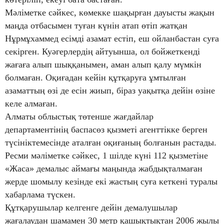
Мәліметке сәйкес, көмекке шақырған дауысты жақын
маңда отбасымен туған күнін атап өтіп жатқан
Нұрмұхаммед есімді азамат естіп, еш ойланбастан суға
секірген. Куәгерлердің айтуынша, ол бойжеткенді
жағаға алып шыққанымен, аман алып қалу мүмкін
болмаған. Оқиғадан кейін құтқаруға ұмтылған
азаматтың өзі де есін жиып, біраз уақытқа дейін өзіне
келе алмаған.
Алматы облыстық төтенше жағдайлар
департаментінің баспасөз қызметі агенттікке берген
түсініктемесінде аталған оқиғаның болғанын растады.
Ресми мәліметке сәйкес, 1 шілде күні 112 қызметіне
«Жаса» демалыс аймағы маңында жабдықталмаған
жерде шомылу кезінде екі жастың суға кеткені туралы
хабарлама түскен.
Құтқарушылар келгенге дейін демалушылар
жағалаудан шамамен 30 метр қашықтықтан 2006 жылы