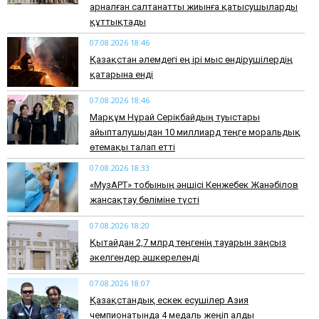
арналған салтанатты жиынға қатысушыларды
құттықтады
07.08.2026 18:46
Қазақстан әлемдегі ең ірі мыс өндірушілердің
қатарына енді
07.08.2026 18:46
Марқұм Нұрай Серікбайдың туыстары
айыпталушыдан 10 миллиард теңге моральдық
өтемақы талап етті
07.08.2026 18:33
«МузАРТ» тобының әншісі Кенжебек Жанәбілов
жансақтау бөліміне түсті
07.08.2026 18:20
Қытайдан 2,7 млрд теңгенің тауарын заңсыз
әкелгендер әшкереленді
07.08.2026 18:07
Қазақстандық ескек есушілер Азия
чемпионатында 4 медаль жеңіп алды