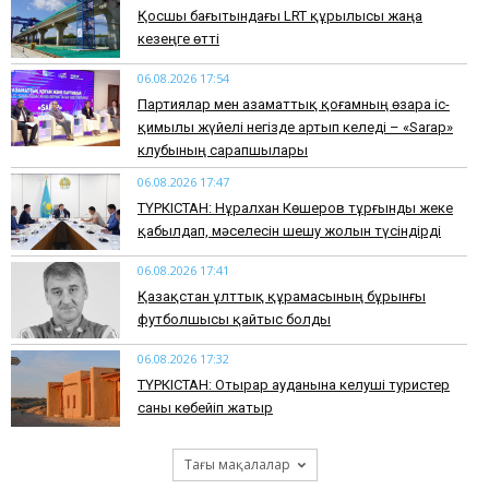
Қосшы бағытындағы LRT құрылысы жаңа
кезеңге өтті
06.08.2026 17:54
Партиялар мен азаматтық қоғамның өзара іс-
қимылы жүйелі негізде артып келеді – «Sarap»
клубының сарапшылары
06.08.2026 17:47
ТҮРКІСТАН: Нұралхан Көшеров тұрғынды жеке
қабылдап, мәселесін шешу жолын түсіндірді
06.08.2026 17:41
Қазақстан ұлттық құрамасының бұрынғы
футболшысы қайтыс болды
06.08.2026 17:32
ТҮРКІСТАН: Отырар ауданына келуші туристер
саны көбейіп жатыр
Тағы мақалалар