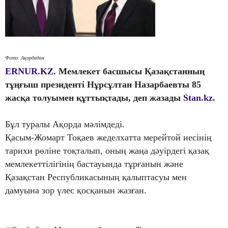
Фото: Ақордадан
ERNUR.KZ.
Мемлекет басшысы Қазақстанның
тұңғыш президенті Нұрсұлтан Назарбаевты 85
жасқа толуымен құттықтады, деп жазады
Stan.kz
.
Бұл туралы Ақорда мәлімдеді.
Қасым-Жомарт Тоқаев жеделхатта мерейтой иесінің
тарихи рөліне тоқталып, оның жаңа дәуірдегі қазақ
мемлекеттілігінің бастауында тұрғанын және
Қазақстан Республикасының қалыптасуы мен
дамуына зор үлес қосқанын жазған.