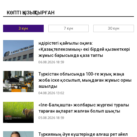
КӨПТІ ҚЫЗЫҚТЫРҒАН
3 күн
7 күн
30 күн
Өндірістегі қайғылы оқиға:
«Қазақтелекомның» екі бірдей қызметкері
жұмыс барысында қаза тапты
06.08.2026 18:59
Түркістан облысында 100-ге жуық жаңа
жоба іске қосылып, мыңдаған жұмыс орны
ашылды
04.08.2026 13:02
«Іле-Балқашта» жолбарыс жүргені туралы
тараған ақпарат жалған болып шықты
05.08.2026 18:59
Түркияның Әуе күштерінде алғаш рет әйел