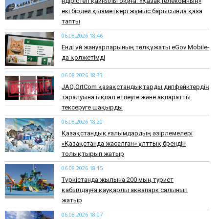
Өндірістегі қайғылы оқиға: «Қазақтелекомның»
екі бірдей қызметкері жұмыс барысында қаза
тапты
06.08.2026 18:46
Енді үй жануарларының төлқұжаты eGov Mobile-
да қолжетімді
06.08.2026 18:33
JAQ.OrtCom қазақстандықтарды дипфейктердің
таралуына ықпал етпеуге және ақпаратты
тексеруге шақырды
06.08.2026 18:20
Қазақстандық ғалымдардың әзірлемелері
«Қазақстанда жасалған» ұлттық брендін
толықтырып жатыр
06.08.2026 18:15
Түркістанда жылына 200 мың турист
қабылдауға қауқарлы аквапарк салынып
жатыр
06.08.2026 18:07