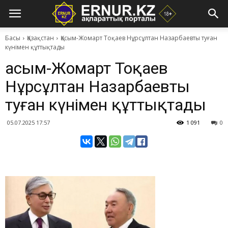
Басы
Қазақстан
Қасым-Жомарт Тоқаев Нұрсұлтан Назарбаевты туған
күнімен құттықтады
Қасым-Жомарт Тоқаев
Нұрсұлтан Назарбаевты
туған күнімен құттықтады
05.07.2025 17:57
1 091
0