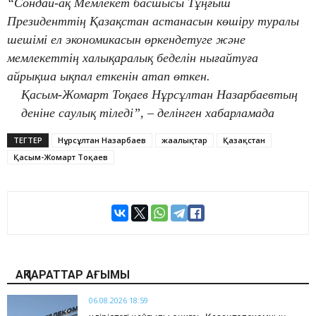
“Сондай-ақ Мемлекет басшысы Тұңғыш
Президенттің Қазақстан астанасын көшіру туралы
шешімі ел экономикасын өркендетуге және
мемлекеттің халықаралық беделін нығайтуға
айрықша ықпал еткенін атап өткен.
Қасым-Жомарт Тоқаев Нұрсұлтан Назарбаевтың
деніне саулық тіледі”, – делінген хабарламада
ТЕГТЕР
Нұрсұлтан Назарбаев
жаңалықтар
Қазақстан
Қасым-Жомарт Тоқаев
АҚПАРАТТАР АҒЫМЫ
06.08.2026 18:59