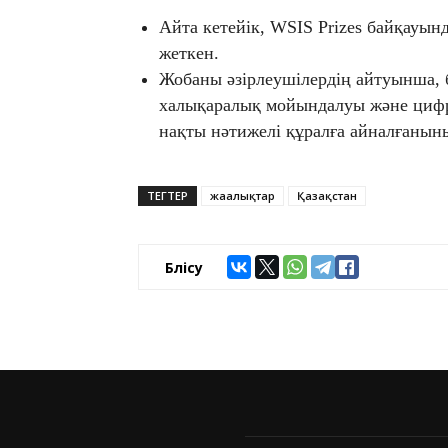
Айта кетейік, WSIS Prizes байқауын
жеткен.
Жобаны әзірлеушілердің айтуынша, б
халықаралық мойындалуы және цифр
нақты нәтижелі құралға айналғаныны
ТЕГТЕР
жаңалықтар
Қазақстан
Бөлісу