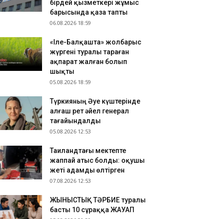
бірдей қызметкері жұмыс
зақстандық ескек есушілер Азия
барысында қаза тапты
мпионатында 4 медаль жеңіп алды
06.08.2026 18:59
.08.2026 17:54
«Іле-Балқашта» жолбарыс
танадан Омбыға әуе рейстері уақытша
жүргені туралы тараған
оқтатылды
ақпарат жалған болып
.08.2026 17:41
шықты
анымал курорттағы қорық қызметкерін
05.08.2026 18:59
лбарыс өлтірді
Түркияның Әуе күштерінде
алғаш рет әйел генерал
тағайындалды
05.08.2026 12:53
Таиландтағы мектепте
жаппай атыс болды: оқушы
жеті адамды өлтірген
07.08.2026 12:53
ЖЫНЫСТЫҚ ТӘРБИЕ туралы
басты 10 сұраққа ЖАУАП