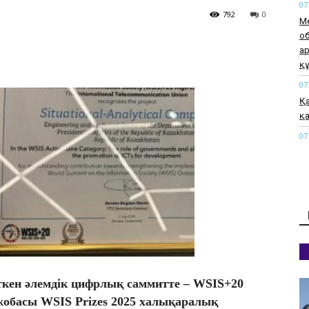
07
792
0
М
о
а
қ
07
Қа
қа
07
М
а
өт
07
«М
жа
07
Қы
ткен әлемдік цифрлық саммитте – WSIS+20
әк
обасы WSIS Prizes 2025 халықаралық
07