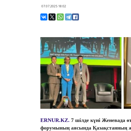
07.07.2025 18:02
ERNUR.KZ.
7 шілде күні Женевада ө
форумының аясында Қазақстанның ж