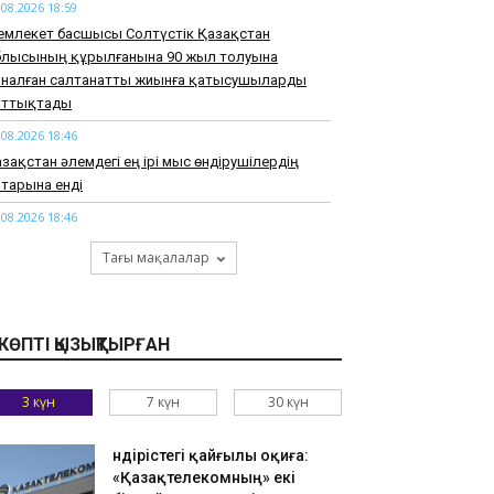
.08.2026 18:59
емлекет басшысы Солтүстік Қазақстан
блысының құрылғанына 90 жыл толуына
рналған салтанатты жиынға қатысушыларды
ұттықтады
.08.2026 18:46
зақстан әлемдегі ең ірі мыс өндірушілердің
тарына енді
.08.2026 18:46
арқұм Нұрай Серікбайдың туыстары
Тағы мақалалар
йыпталушыдан 10 миллиард теңге моральдық
емақы талап етті
.08.2026 18:33
КӨПТІ ҚЫЗЫҚТЫРҒАН
узАРТ» тобының әншісі Кенжебек Жанәбілов
нсақтау бөліміне түсті
3 күн
7 күн
30 күн
.08.2026 18:20
тайдан 2,7 млрд теңгенің тауарын заңсыз
елгендер әшкереленді
Өндірістегі қайғылы оқиға:
«Қазақтелекомның» екі
.08.2026 18:07