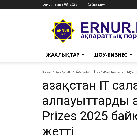
сенбі, тамыз 08, 2026
Сайтқа кіру
Ernur
Press
ЖАҢАЛЫҚТАР
ШОУ-БИЗНЕС
Басы
Қазақстан
Қазақстан IT саласындағы алпауыт
Қазақстан IT са
алпауыттарды а
Prizes 2025 ба
жетті