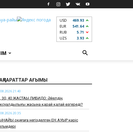
USD
469.93
EUR
541.64
RUB
5.71
UZS
3.93
ЛІМ
АҚПАРАТТАР АҒЫМЫ
.08.2026 21:40
0, 30, 40 ЖАСТАҒЫ ЛИБИДО: Әйелдің
ксуалдылығы жасына қарай қалай өзгереді?
.08.2026 20:35
ЫНАЙЫ оқиғаға негізделген ЕҢ АУЫР кәріс
ильмдері