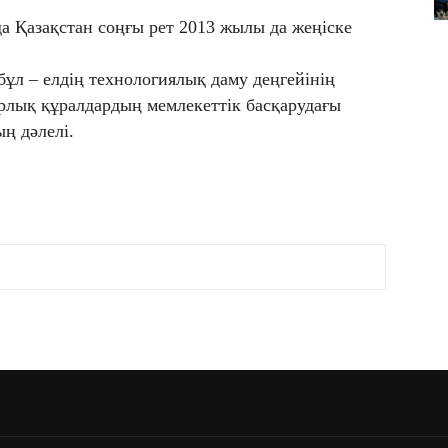
да Қазақстан соңғы рет 2013 жылы да жеңіске
ұл – елдің технологиялық даму деңгейінің
лық құралдардың мемлекеттік басқарудағы
ң дәлелі.