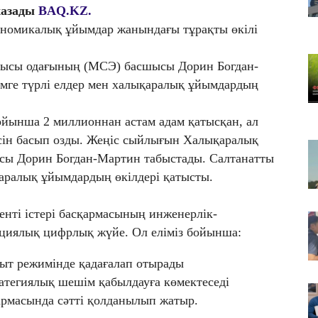
жазады
BAQ.KZ.
Қа
че
номикалық ұйымдар жанындағы тұрақты өкілі
07
Ас
нысы одағының (МСЭ) басшысы Дорин Богдан-
т
імге түрлі елдер мен халықаралық ұйымдардың
07
​Т
ойынша 2 миллионнан астам адам қатысқан, ал
жо
есін басып озды. Жеңіс сыйлығын Халықаралық
сы Дорин Богдан-Мартин табыстады. Салтанатты
аралық ұйымдардың өкілдері қатысты.
нті істері басқармасының инженерлік-
ациялық цифрлық жүйе. Ол еліміз бойынша:
қыт режимінде қадағалап отырады
атегиялық шешім қабылдауға көмектеседі
қармасында сәтті қолданылып жатыр.