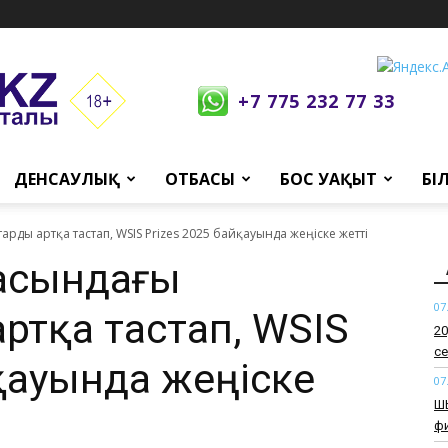
+7 775 232 77 33
ДЕНСАУЛЫҚ
ОТБАСЫ
БОС УАҚЫТ
БІ
тарды артқа тастап, WSIS Prizes 2025 байқауында жеңіске жетті
ласындағы
07
ртқа тастап, WSIS
​2
се
йқауында жеңіске
07
​Ш
ф