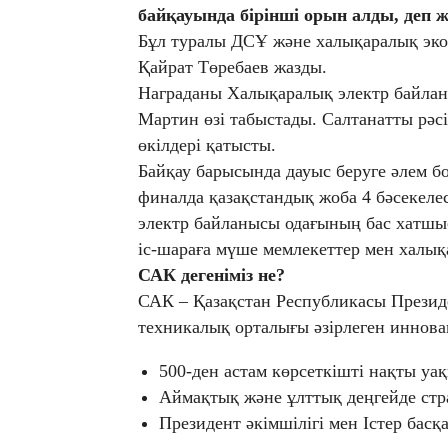
байқауында бірінші орын алды, деп 
Бұл туралы ДСҰ және халықаралық эко
Қайрат Төребаев жазды.
Награданы Халықаралық электр байла
Мартин өзі табыстады. Салтанатты рәс
өкілдері қатысты.
Байқау барысында дауыс беруге әлем б
финалда қазақстандық жоба 4 бәсекел
электр байланысы одағының бас хатшы
іс-шараға мүше мемлекеттер мен халық
САК дегеніміз не?
САК – Қазақстан Республикасы Президе
техникалық орталығы әзірлеген иннов
500-ден астам көрсеткішті нақты уа
Аймақтық және ұлттық деңгейде стр
Президент әкімшілігі мен Істер бас