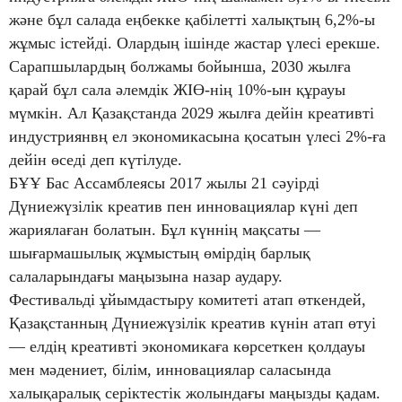
және бұл салада еңбекке қабілетті халықтың 6,2%-ы
жұмыс істейді. Олардың ішінде жастар үлесі ерекше.
Сарапшылардың болжамы бойынша, 2030 жылға
қарай бұл сала әлемдік ЖІӨ-нің 10%-ын құрауы
мүмкін. Ал Қазақстанда 2029 жылға дейін креативті
индустриянвң ел экономикасына қосатын үлесі 2%-ға
дейін өседі деп күтілуде.
БҰҰ Бас Ассамблеясы 2017 жылы 21 сәуірді
Дүниежүзілік креатив пен инновациялар күні деп
жариялаған болатын. Бұл күннің мақсаты —
шығармашылық жұмыстың өмірдің барлық
салаларындағы маңызына назар аудару.
Фестивальді ұйымдастыру комитеті атап өткендей,
Қазақстанның Дүниежүзілік креатив күнін атап өтуі
— елдің креативті экономикаға көрсеткен қолдауы
мен мәдениет, білім, инновациялар саласында
халықаралық серіктестік жолындағы маңызды қадам.