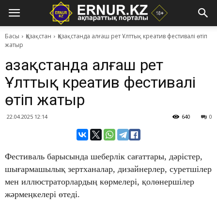
Басы
Қазақстан
Қазақстанда алғаш рет Ұлттық креатив фестивалі өтіп
жатыр
Қазақстанда алғаш рет
Ұлттық креатив фестивалі
өтіп жатыр
22.04.2025 12:14
640
0
Фестиваль барысында шеберлік сағаттары, дәрістер,
шығармашылық зертханалар, дизайнерлер, суретшілер
мен иллюстраторлардың көрмелері, қолөнершілер
жәрмеңкелері өтеді.