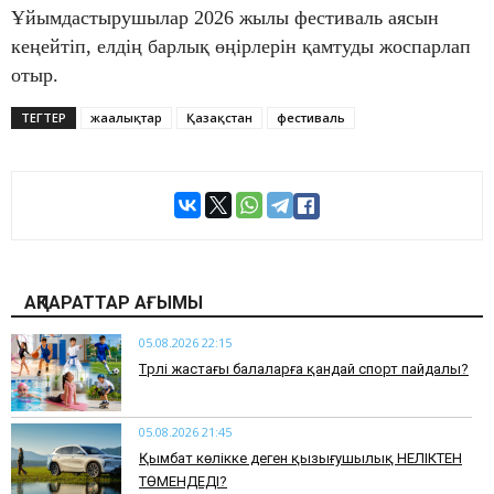
Ұйымдастырушылар 2026 жылы фестиваль аясын
кеңейтіп, елдің барлық өңірлерін қамтуды жоспарлап
отыр.
ТЕГТЕР
жаңалықтар
Қазақстан
фестиваль
АҚПАРАТТАР АҒЫМЫ
05.08.2026 22:15
​Түрлі жастағы балаларға қандай спорт пайдалы?
05.08.2026 21:45
Қымбат көлікке деген қызығушылық НЕЛІКТЕН
ТӨМЕНДЕДІ?