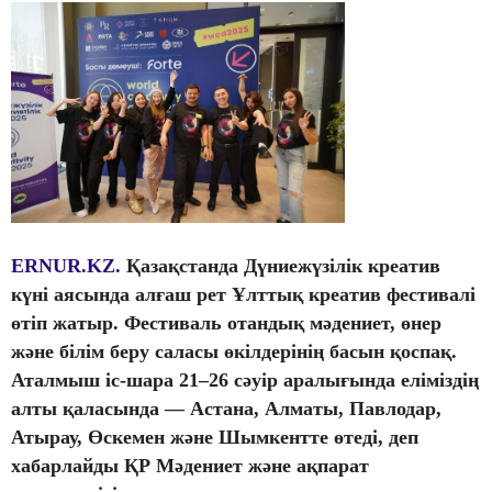
ERNUR.KZ.
Қазақстанда Дүниежүзілік креатив
күні аясында алғаш рет Ұлттық креатив фестивалі
өтіп жатыр. Фестиваль отандық мәдениет, өнер
және білім беру саласы өкілдерінің басын қоспақ.
Аталмыш іс-шара 21–26 сәуір аралығында еліміздің
алты қаласында — Астана, Алматы, Павлодар,
Атырау, Өскемен және Шымкентте өтеді, деп
хабарлайды ҚР Мәдениет және ақпарат