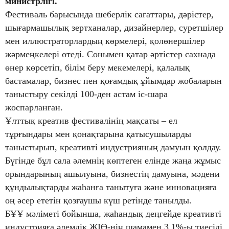
министрлігі.
Фестиваль барысында шеберлік сағаттары, дәрістер,
шығармашылық зертханалар, дизайнерлер, суретшілер
мен иллюстраторлардың көрмелері, қолөнершілер
жәрмеңкелері өтеді. Сонымен қатар әртістер сахнада
өнер көрсетіп, білім беру мекемелері, қалалық
бастамалар, бизнес пен қоғамдық ұйымдар жобаларын
таныстыру секілді 100-ден астам іс-шара
жоспарланған.
Ұлттық креатив фестивалінің мақсаты – ел
тұрғындары мен қонақтарына қатысушыларды
таныстырып, креативті индустрияның дамуын қолдау.
Бүгінде бұл сала әлемнің көптеген елінде жаңа жұмыс
орындарының ашылуына, бизнестің дамуына, мәдени
құндылықтарды жаһанға танытуға және инновацияға
оң әсер ететін қозғаушы күш ретінде танылды.
БҰҰ мәліметі бойынша, жаһандық деңгейде креативті
индустрияға әлемдік ЖІӨ-нің шамамен 3,1%-ы тиесілі