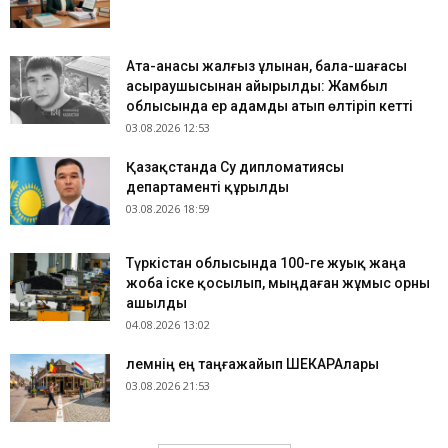
Ата-анасы жалғыз ұлынан, бала-шағасы
асыраушысынан айырылды: Жамбыл
облысында ер адамды атып өлтіріп кетті
03.08.2026 12:53
Қазақстанда Су дипломатиясы
департаменті құрылды
03.08.2026 18:59
Түркістан облысында 100-ге жуық жаңа
жоба іске қосылып, мыңдаған жұмыс орны
ашылды
04.08.2026 13:02
​Әлемнің ең таңғажайып ШЕКАРАлары
03.08.2026 21:53