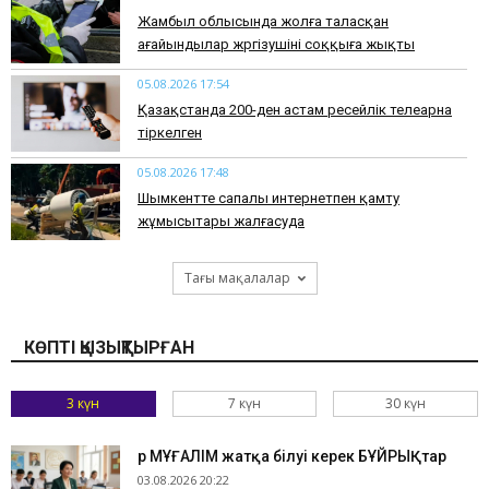
Жамбыл облысында жолға таласқан
ағайындылар жүргізушіні соққыға жықты
05.08.2026 17:54
Қазақстанда 200-ден астам ресейлік телеарна
тіркелген
05.08.2026 17:48
Шымкентте сапалы интернетпен қамту
жұмысытары жалғасуда
Тағы мақалалар
КӨПТІ ҚЫЗЫҚТЫРҒАН
3 күн
7 күн
30 күн
Әр МҰҒАЛІМ жатқа білуі керек БҰЙРЫҚтар
03.08.2026 20:22