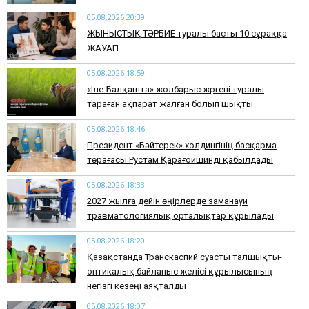
05.08.2026 20:39
ЖЫНЫСТЫҚ ТӘРБИЕ туралы басты 10 сұраққа
ЖАУАП
05.08.2026 18:59
«Іле-Балқашта» жолбарыс жүргені туралы
тараған ақпарат жалған болып шықты
05.08.2026 18:46
Президент «Бәйтерек» холдингінің басқарма
төрағасы Рустам Қарағойшинді қабылдады
05.08.2026 18:33
2027 жылға дейін өңірлерде заманауи
травматологиялық орталықтар құрылады
05.08.2026 18:20
Қазақстанда Транскаспий суасты талшықты-
оптикалық байланыс желісі құрылысының
негізгі кезеңі аяқталды
05.08.2026 18:07