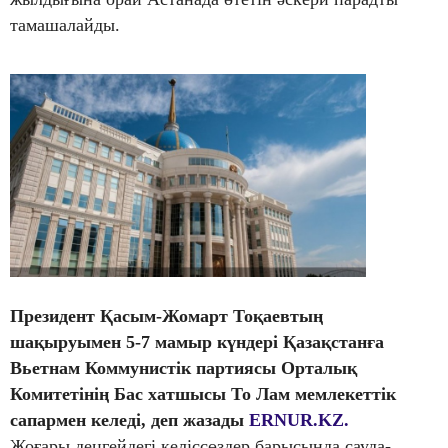
тамашалайды.
Президент Қасым-Жомарт Тоқаевтың
шақыруымен 5-7 мамыр күндері Қазақстанға
Вьетнам Коммунистік партиясы Орталық
Комитетінің Бас хатшысы То Лам мемлекеттік
сапармен келеді, деп жазады
ERNUR.KZ.
Жоғары деңгейдегі келіссөздер барысында сауда-