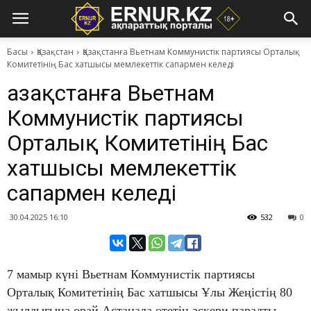
Басы
Қазақстан
Қазақстанға Вьетнам Коммунистік партиясы Орталық
Комитетінің Бас хатшысы мемлекеттік сапармен келеді
Қазақстанға Вьетнам
Коммунистік партиясы
Орталық Комитетінің Бас
хатшысы мемлекеттік
сапармен келеді
30.04.2025 16:10
532
0
7 мамыр күні Вьетнам Коммунистік партиясы
Орталық Комитетінің Бас хатшысы Ұлы Жеңістің 80
жылдығына орай Астанада өтетін әскери парадты