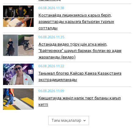
06.08.2026 11:38
Қостанайда лицензиясыз қарыз беріп,
азаматтарды қарызға батырған тұрғын
сотталды
06.08.2026 11:35
Астанада видео түсіру үшін атқа мініп,
"Бәйтерекке" шауып бармақ болған ер адам
жазаланды (видео)
06.08.2026 11:22
Танымал блогер Қайсар Қамза Қазақстанға
экстрадицияланады
06.08.2026 11:09
Көкшетауда жеңіл көлік төрт баланы қағып
кетті
Тағы мақалалар