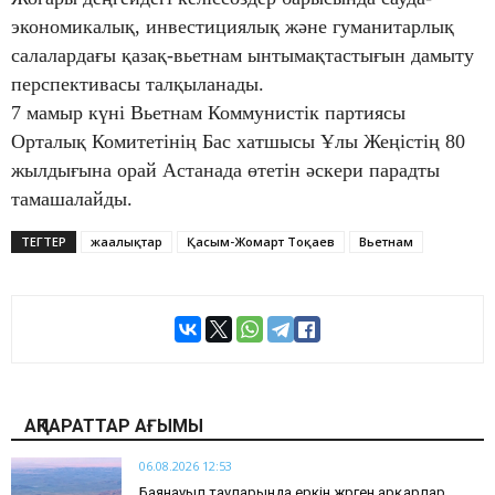
экономикалық, инвестициялық және гуманитарлық
салалардағы қазақ-вьетнам ынтымақтастығын дамыту
перспективасы талқыланады.
7 мамыр күні Вьетнам Коммунистік партиясы
Орталық Комитетінің Бас хатшысы Ұлы Жеңістің 80
жылдығына орай Астанада өтетін әскери парадты
тамашалайды.
ТЕГТЕР
жаңалықтар
Қасым-Жомарт Тоқаев
Вьетнам
АҚПАРАТТАР АҒЫМЫ
06.08.2026 12:53
Баянауыл тауларында еркін жүрген арқарлар