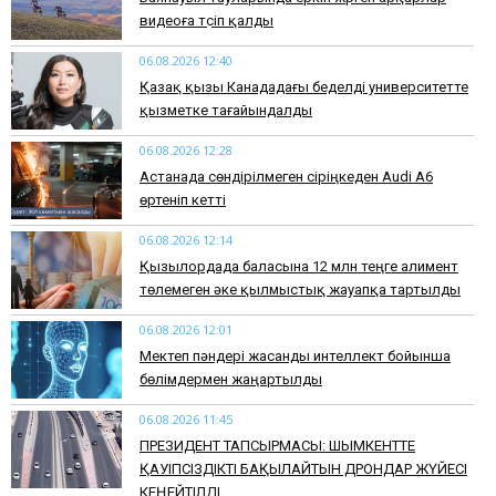
видеоға түсіп қалды
06.08.2026 12:40
Қазақ қызы Канададағы беделді университетте
қызметке тағайындалды
06.08.2026 12:28
Астанада сөндірілмеген сіріңкеден Audi A6
өртеніп кетті
06.08.2026 12:14
Қызылордада баласына 12 млн теңге алимент
төлемеген әке қылмыстық жауапқа тартылды
06.08.2026 12:01
Мектеп пәндері жасанды интеллект бойынша
бөлімдермен жаңартылды
06.08.2026 11:45
​ПРЕЗИДЕНТ ТАПСЫРМАСЫ: ШЫМКЕНТТЕ
ҚАУІПСІЗДІКТІ БАҚЫЛАЙТЫН ДРОНДАР ЖҮЙЕСІ
КЕҢЕЙТІЛДІ