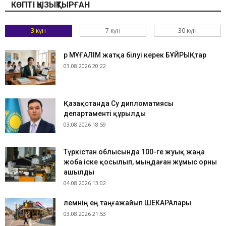
КӨПТІ ҚЫЗЫҚТЫРҒАН
3 күн
7 күн
30 күн
Әр МҰҒАЛІМ жатқа білуі керек БҰЙРЫҚтар
03.08.2026 20:22
Қазақстанда Су дипломатиясы
департаменті құрылды
03.08.2026 18:59
Түркістан облысында 100-ге жуық жаңа
жоба іске қосылып, мыңдаған жұмыс орны
ашылды
04.08.2026 13:02
​Әлемнің ең таңғажайып ШЕКАРАлары
03.08.2026 21:53