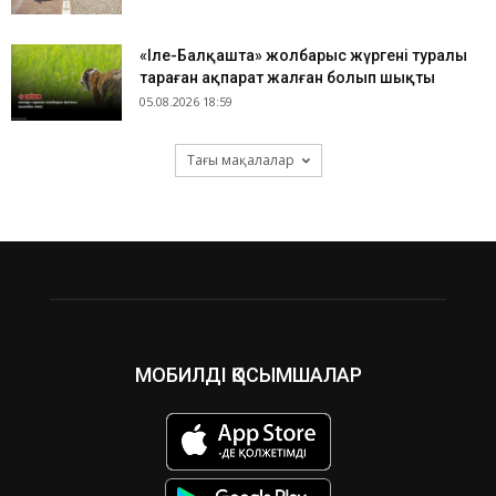
«Іле-Балқашта» жолбарыс жүргені туралы
тараған ақпарат жалған болып шықты
05.08.2026 18:59
Тағы мақалалар
МОБИЛДІ ҚОСЫМШАЛАР