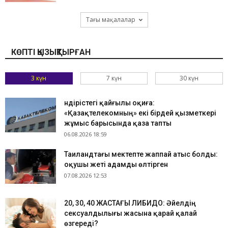
Тағы мақалалар
КӨПТІ ҚЫЗЫҚТЫРҒАН
3 күн
7 күн
30 күн
Өндірістегі қайғылы оқиға:
«Қазақтелекомның» екі бірдей қызметкері
жұмыс барысында қаза тапты
06.08.2026 18:59
Таиландтағы мектепте жаппай атыс болды:
оқушы жеті адамды өлтірген
07.08.2026 12:53
​20, 30, 40 ЖАСТАҒЫ ЛИБИДО: Әйелдің
сексуалдылығы жасына қарай қалай
өзгереді?