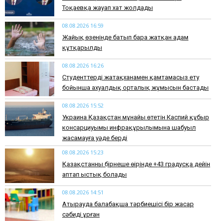
Тоқаевқа жауап хат жолдады
08.08.2026 16:59
Жайық өзенінде батып бара жатқан адам
құтқарылды
08.08.2026 16:26
Студенттерді жатақханамен қамтамасыз ету
бойынша ахуалдық орталық жұмысын бастады
08.08.2026 15:52
Украина Қазақстан мұнайы өтетін Каспий құбыр
консарциуымы инфрақұрылымына шабуыл
жасамауға уәде берді
08.08.2026 15:23
Қазақстанның бірнеше өңірінде +43 градусқа дейін
аптап ыстық болады
08.08.2026 14:51
Атырауда балабақша тәрбиешісі бір жасар
сәбиді ұрған