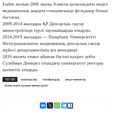
Еңбек жолын 2006 жылы Алматы қаласындағы жедел
медициналық жәрдем станциясында фельдшер болып
бастаған.
2009-2014 жылдары ҚР Денсаулық сақтау
министрлігінде түрлі лауазымдарды атқарды.
2014-2019 жылдары — Назарбаев Университеті
Интеграцияланған академиялық денсаулық сақтау
жүйесі департаментінің аға менеджері.
2019 жылғы тамыз айынан бастап қазірге дейін
Сүлейман Демирел атындағы университет ректоры
қызметін атқарды.
ТЕГТЕР
жаңалықтар
тағайындау
вице-министр
Білім және ғылым министрлігі