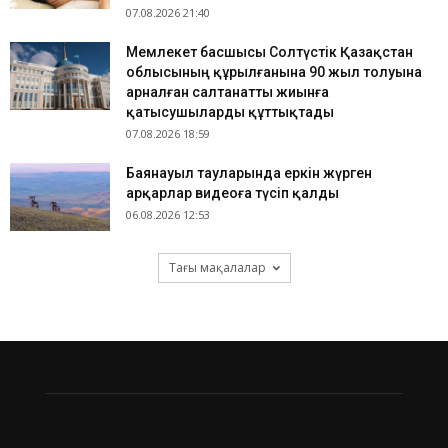
07.08.2026 21:40
Мемлекет басшысы Солтүстік Қазақстан
облысының құрылғанына 90 жыл толуына
арналған салтанатты жиынға
қатысушыларды құттықтады
07.08.2026 18:59
Баянауыл тауларында еркін жүрген
арқарлар видеоға түсіп қалды
06.08.2026 12:53
Тағы мақалалар