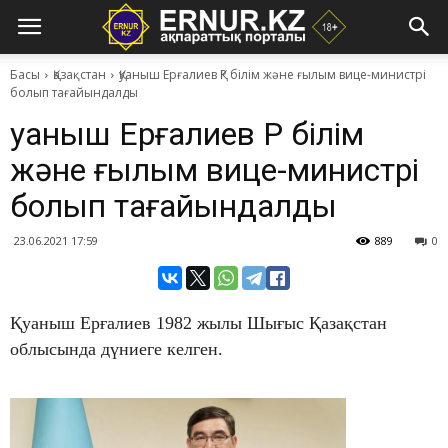
Басы
Қазақстан
​Қуаныш Ерғалиев ҚР білім және ғылым вице-министрі
болып тағайындалды
​Қуаныш Ерғалиев ҚР білім
және ғылым вице-министрі
болып тағайындалды
23.06.2021 17:59
889
0
Қуаныш Ерғалиев 1982 жылы Шығыс Қазақстан
облысында дүниеге келген.