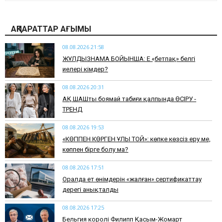
АҚПАРАТТАР АҒЫМЫ
08.08.2026 21:58
ЖҰЛДЫЗНАМА БОЙЫНША: Ең «бетпақ» белгі
иелері кімдер?
08.08.2026 20:31
АҚ ШАШты боямай табиғи қалпында ӨСІРУ -
ТРЕНД
08.08.2026 19:53
​«КӨППЕН КӨРГЕН ҰЛЫ ТОЙ»: көпке көзсіз еру ме,
көппен бірге болу ма?
08.08.2026 17:51
Оралда ет өнімдерін «жалған» сертификаттау
дерегі анықталды
08.08.2026 17:25
Бельгия королі Филипп Қасым-Жомарт