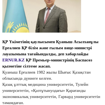
ҚР Үкіметінің қаулысымен Қуаныш Асылханұлы
Ерғалиев ҚР білім және ғылым вице-министрі
лауазымына тағайындалды, деп хабарлайды
ERNUR.KZ
Қ
Р Премьер-министрінің Баспасөз
қызметіне сілтеме жасап.
Қуаныш Ерғалиев 1982 жылы Шығыс Қазақстан
облысында дүниеге келген.
Қазақ ұлттық медицина университетін, Тулейн
университетін, «Қазтұтынуодағы» Қарағанды
экономикалық университетін, Гарвард университетін
тәмамдаған.