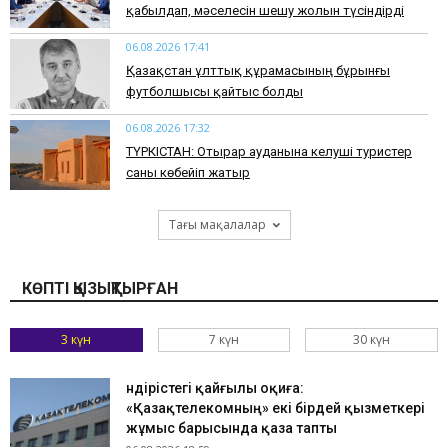
қабылдап, мәселесін шешу жолын түсіндірді
06.08.2026 17:41
Қазақстан ұлттық құрамасының бұрынғы
футболшысы қайтыс болды
06.08.2026 17:32
ТҮРКІСТАН: Отырар ауданына келуші туристер
саны көбейіп жатыр
Тағы мақалалар
КӨПТІ ҚЫЗЫҚТЫРҒАН
3 күн
7 күн
30 күн
Өндірістегі қайғылы оқиға:
«Қазақтелекомның» екі бірдей қызметкері
жұмыс барысында қаза тапты