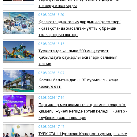
тексеруге шақырды
06.08.2026 18:20
Қазақстандық ғалымдардың әзірлемелері
«Қазақстанда жасалған» ұлттық брендін
толықтырып жатыр
06.08.2026 18:15
Түркістанда жылына 200 мың турист
қабылдауға қауқарлы аквапарк салынып
жатыр
06.08.2026 18:07
Қосшы бағытындағы LRT құрылысы жаңа
кезеңге өтті
06.08.2026 17:54
Партиялар мен азаматтық қоғамның өзара іс-
қимылы жүйелі негізде артып келеді – «Sarap»
клубының сарапшылары
06.08.2026 17:47
ТҮРКІСТАН: Нұралхан Көшеров тұрғынды жеке