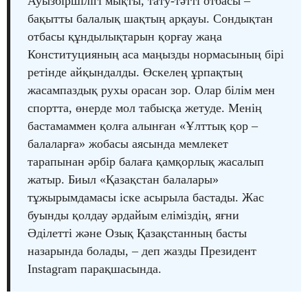
Ауызбіршілігі мықты, тату-тәтті отбасы –
бақытты балалық шақтың арқауы. Сондықтан
отбасы құндылықтарын қорғау жаңа
Конституцияның аса маңызды нормасының бірі
ретінде айқындалды. Өскелең ұрпақтың
жасампаздық рухы орасан зор. Олар білім мен
спортта, өнерде мол табысқа жетуде. Менің
бастамаммен қолға алынған «Ұлттық қор –
балаларға» жобасы аясында мемлекет
тарапынан әрбір балаға қамқорлық жасалып
жатыр. Биыл «Қазақстан балалары»
тұжырымдамасы іске асырыла бастады. Жас
буынды қолдау әрдайым еліміздің, яғни
Әділетті және Озық Қазақстанның басты
назарында болады, – деп жазды Президент
Instagram парақшасында.