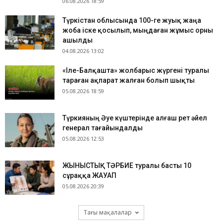
06.08.2026 18:59
Түркістан облысында 100-ге жуық жаңа
жоба іске қосылып, мыңдаған жұмыс орны
ашылды
04.08.2026 13:02
«Іле-Балқашта» жолбарыс жүргені туралы
тараған ақпарат жалған болып шықты
05.08.2026 18:59
Түркияның Әуе күштерінде алғаш рет әйел
генерал тағайындалды
05.08.2026 12:53
ЖЫНЫСТЫҚ ТӘРБИЕ туралы басты 10
сұраққа ЖАУАП
05.08.2026 20:39
Тағы мақалалар