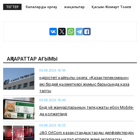
ТЕГТЕР
балаларды қорғау
жаңалықтар
Қасым-Жомарт Тоқаев
АҚПАРАТТАР АҒЫМЫ
06.08.2026 18:59
Өндірістегі қайғылы оқиға: «Қазақтелекомның»
екі бірдей қызметкері жұмыс барысында қаза
тапты
06.08.2026 18:46
Енді үй жануарларының төлқұжаты eGov Mobile-
да қолжетімді
06.08.2026 18:33
JAQ.OrtCom қазақстандықтарды дипфейктердің
таралуына ықпал етпеуге және ақпаратты