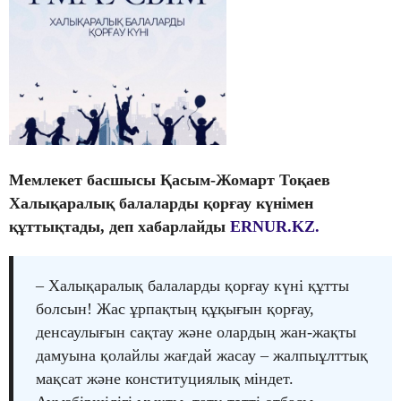
Мемлекет басшысы Қасым-Жомарт Тоқаев
Халықаралық балаларды қорғау күнімен
құттықтады, деп хабарлайды
ERNUR.KZ.
– Халықаралық балаларды қорғау күні құтты
болсын! Жас ұрпақтың құқығын қорғау,
денсаулығын сақтау және олардың жан-жақты
дамуына қолайлы жағдай жасау – жалпыұлттық
мақсат және конституциялық міндет.