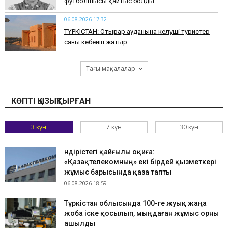
футболшысы қайтыс болды
06.08.2026 17:32
ТҮРКІСТАН: Отырар ауданына келуші туристер
саны көбейіп жатыр
Тағы мақалалар
КӨПТІ ҚЫЗЫҚТЫРҒАН
3 күн
7 күн
30 күн
Өндірістегі қайғылы оқиға:
«Қазақтелекомның» екі бірдей қызметкері
жұмыс барысында қаза тапты
06.08.2026 18:59
Түркістан облысында 100-ге жуық жаңа
жоба іске қосылып, мыңдаған жұмыс орны
ашылды