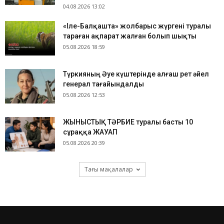
04.08.2026 13:02
«Іле-Балқашта» жолбарыс жүргені туралы
тараған ақпарат жалған болып шықты
05.08.2026 18:59
Түркияның Әуе күштерінде алғаш рет әйел
генерал тағайындалды
05.08.2026 12:53
ЖЫНЫСТЫҚ ТӘРБИЕ туралы басты 10
сұраққа ЖАУАП
05.08.2026 20:39
Тағы мақалалар