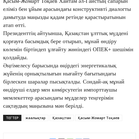
Қасым-Жомарт Тоқаев Хайтам әл-Гаистың сапарын
еліміз бен ұйым арасындағы конструктивті диалогты
дамытуда маңызды қадам ретінде қарастыратынын
атап өтті.
Президенттің айтуынша, Қазақстан ұлттық мүддені
қорғауға басымдық бере отырып, мұнай өндіру
көлемін біртіндеп ұлғайту жөніндегі ОПЕК+ шешімін
қолдайды.
Әңгімелесу барысында өңірдегі энергетикалық
жүйенің орнықтылығын нығайту бағытындағы
бірлескен шаралар пысықталды. Сондай-ақ мұнай
өндіруші елдер мен көмірсутегін импорттаушы
мемлекеттер арасындағы мүдделер теңгерімін
сақтаудың маңызына мән берілді.
ТЕГТЕР
жаңалықтар
Қазақстан
Қасым-Жомарт Тоқаев