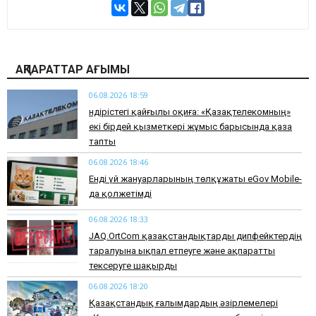
АҚПАРАТТАР АҒЫМЫ
06.08.2026 18:59
Өндірістегі қайғылы оқиға: «Қазақтелекомның»
екі бірдей қызметкері жұмыс барысында қаза
тапты
06.08.2026 18:46
Енді үй жануарларының төлқұжаты eGov Mobile-
да қолжетімді
06.08.2026 18:33
JAQ.OrtCom қазақстандықтарды дипфейктердің
таралуына ықпал етпеуге және ақпаратты
тексеруге шақырды
06.08.2026 18:20
Қазақстандық ғалымдардың әзірлемелері