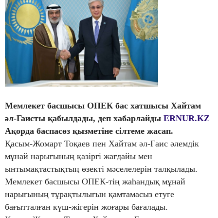
Мемлекет басшысы ОПЕК бас хатшысы Хайтам
әл-Гаисты қабылдады, деп хабарлайды
ERNUR.KZ
Ақорда баспасөз қызметіне сілтеме жасап.
Қасым-Жомарт Тоқаев пен Хайтам әл-Гаис әлемдік
мұнай нарығының қазіргі жағдайы мен
ынтымақтастықтың өзекті мәселелерін талқылады.
Мемлекет басшысы ОПЕК-тің жаһандық мұнай
нарығының тұрақтылығын қамтамасыз етуге
бағытталған күш-жігерін жоғары бағалады.