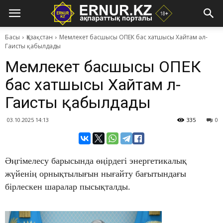
Басы
Қазақстан
Мемлекет басшысы ОПЕК бас хатшысы Хайтам әл-
Гаисты қабылдады
Мемлекет басшысы ОПЕК
бас хатшысы Хайтам әл-
Гаисты қабылдады
03.10.2025 14:13
335
0
Әңгімелесу барысында өңірдегі энергетикалық
жүйенің орнықтылығын нығайту бағытындағы
бірлескен шаралар пысықталды.