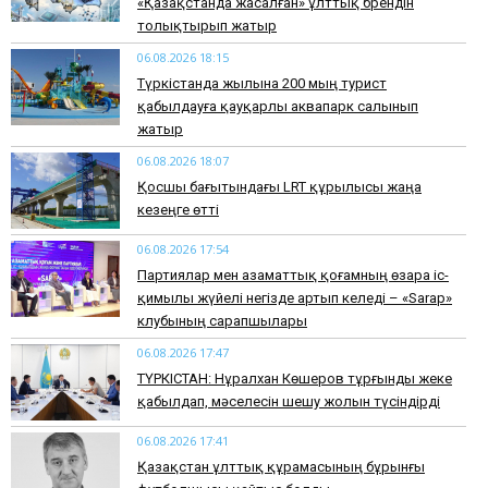
«Қазақстанда жасалған» ұлттық брендін
толықтырып жатыр
06.08.2026 18:15
Түркістанда жылына 200 мың турист
қабылдауға қауқарлы аквапарк салынып
жатыр
06.08.2026 18:07
Қосшы бағытындағы LRT құрылысы жаңа
кезеңге өтті
06.08.2026 17:54
Партиялар мен азаматтық қоғамның өзара іс-
қимылы жүйелі негізде артып келеді – «Sarap»
клубының сарапшылары
06.08.2026 17:47
ТҮРКІСТАН: Нұралхан Көшеров тұрғынды жеке
қабылдап, мәселесін шешу жолын түсіндірді
06.08.2026 17:41
Қазақстан ұлттық құрамасының бұрынғы