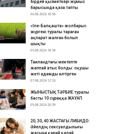
бірдей қызметкері жұмыс
.08.2026 09:22
барысында қаза тапты
06.08.2026 18:59
 адам 1 миллион еуро ұтқан лотерея билетін
телесіп қоқысқа тастап жіберген
«Іле-Балқашта» жолбарыс
.08.2026 21:40
жүргені туралы тараған
0, 30, 40 ЖАСТАҒЫ ЛИБИДО: Әйелдің
ақпарат жалған болып
ксуалдылығы жасына қарай қалай өзгереді?
шықты
05.08.2026 18:59
Таиландтағы мектепте
жаппай атыс болды: оқушы
жеті адамды өлтірген
07.08.2026 12:53
ЖЫНЫСТЫҚ ТӘРБИЕ туралы
басты 10 сұраққа ЖАУАП
05.08.2026 20:39
​20, 30, 40 ЖАСТАҒЫ ЛИБИДО:
Әйелдің сексуалдылығы
жасына қарай қалай