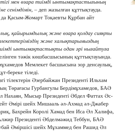
естігі мен өзара тиімді ынтымақтастығының
не сенімдімін,
– деп жазылған құттықтауда.
 да Қасым-Жомарт Тоқаевты Құрбан айт
тылық, қайырымдылық және өзара қолдау сияқты
емлекеттеріміздің және халықтарымыздың
иімді ынтымақтастықты одан әрі нығайтуға
елінген тәжік көшбасшысының құттықтауында.
імұхамедов Мемлекет басшысына зор денсаулық,
ұт-береке тіледі.
згі тілектерін Әзербайжан Президенті Ильхам
ың Төрағасы Гурбангулы Бердімұхамедов, БАӘ
л Нахаян, Мысыр Президенті Әбдел Фаттах Әс-
вейт Әмірі шейх Мишааль әл-Ахмад әл-Джабер
риқ, Бахрейн Королі Хамад бен Иса Әл Халифа,
Алжир Президенті Әбделмәжид Теббун, БАӘ
Дубай Әміршісі шейх Мұхаммед бен Рашид Әл