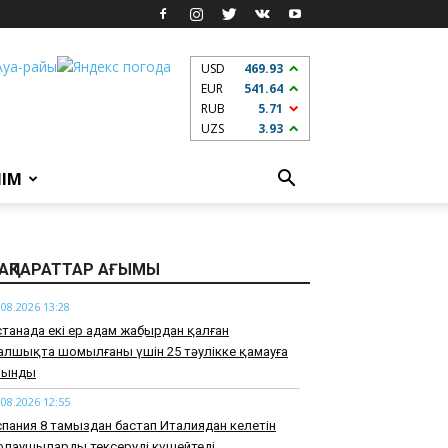
USD
469.93
EUR
541.64
RUB
5.71
UZS
3.93
ЛІМ
АҚПАРАТТАР АҒЫМЫ
.08.2026 13:28
танада екі ер адам жаңбырдан қалған
алшықта шомылғаны үшін 25 тәулікке қамауға
лынды
.08.2026 12:55
пания 8 тамыздан бастап Италиядан келетін
олаушыларды тексеруді күшейтеді