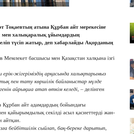
08
Ер
қа
 Тоқаевтың атына Құрбан айт мерекесіне
07
ы мен халықаралық ұйымдардың
​2
еліп түсіп жатыр, деп хабарлайды Ақорданың
се
в Мемлекет басшысы мен Қазақстан халқына ізгі
и ерік-жігеріміздің арқасында халықтарымыз
тық пен тату көршілік байланыстар мүлде
генін айрықша атап өткім келеді,
– делінген
в Құрбан айт адамдардың бойындағы
пен қайырымдылық секілді асыл қасиеттерді жан-
н айтқан.
ға бейбітшілік сыйлап, бақ-береке дарытып,