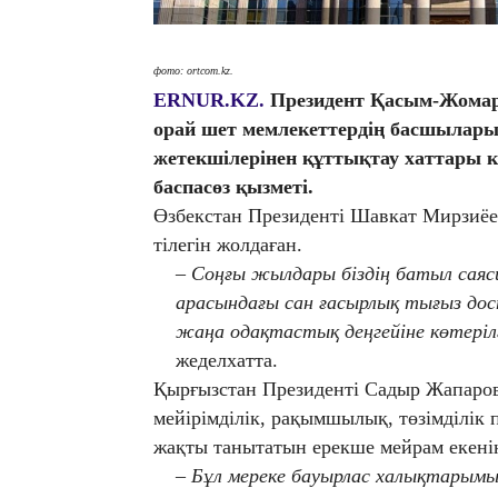
фото: ortcom.kz.
ERNUR.KZ.
Президент Қасым-Жомарт
орай шет мемлекеттердің басшылар
жетекшілерінен құттықтау хаттары к
баспасөз қызметі.
Өзбекстан Президенті Шавкат Мирзиёе
тілегін жолдаған.
– Соңғы жылдары біздің батыл саяс
арасындағы сан ғасырлық тығыз дос
жаңа одақтастық деңгейіне көтеріл
жеделхатта.
Қырғызстан Президенті Садыр Жапаро
мейірімділік, рақымшылық, төзімділік 
жақты танытатын ерекше мейрам екені
– Бұл мереке бауырлас халықтарымыз