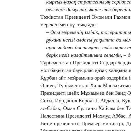
қырғыз-қазақ стратегиялық серікт
белсенді дамуына ықпал ете беретіні
Тәжікстан Президенті Эмомали Рахмон
мерекесімен құттықтады.
– Осы мерекенің ізгілік, толерант
рухани негізі алдағы уақытта да м
арасындағы достықты, екіжақты т
берік негіз қалайтынына сенемін, – д
Түрікменстан Президенті Сердар Берд
мол бақыт, ал бауырлас қазақ халқына қ
Құрбан айт мейрамына орай өздерінің і
Әлиев, Түрікменстан Халк Маслахатын
Президенті шейх Мұхаммед бен Заид Ә
Сиси, Иордания Королі II Абдалла, Ку
ас-Сабах, Оман Сұлтаны Хайсам бен Та
Палестина Президенті Махмуд Аббас, 
Вице-президенті, Премьер-министрі, 