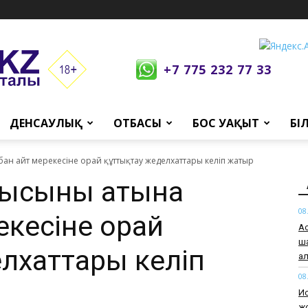
+7 775 232 77 33
ДЕНСАУЛЫҚ
ОТБАСЫ
БОС УАҚЫТ
БІ
ан айт мерекесіне орай құттықтау жеделхаттары келіп жатыр
шысының атына
08
екесіне орай
Ас
ш
лхаттары келіп
а
08
Ис
ж