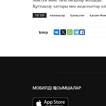
Мактум және тағы басқалар жолдады.
Құттықтау хаттары мен жеделхаттар әлі
ТЕГТЕР
жаңалықтар
Қазақстан
Қасым-Жом
Бөлісу
МОБИЛДІ ҚОСЫМШАЛАР