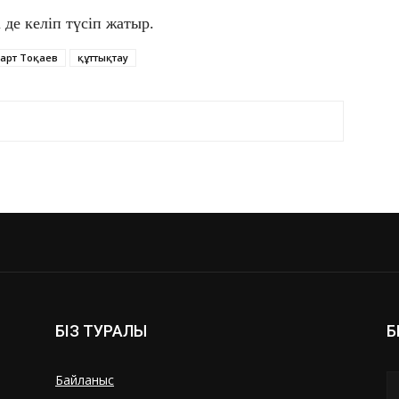
 де келіп түсіп жатыр.
арт Тоқаев
құттықтау
БІЗ ТУРАЛЫ
Б
Байланыс