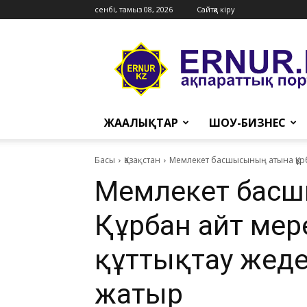
сенбі, тамыз 08, 2026
Сайтқа кіру
Ernur
Press
ЖАҢАЛЫҚТАР
ШОУ-БИЗНЕС
Басы
Қазақстан
​Мемлекет басшысының атына Құрб
​Мемлекет бас
Құрбан айт мер
құттықтау жеде
жатыр