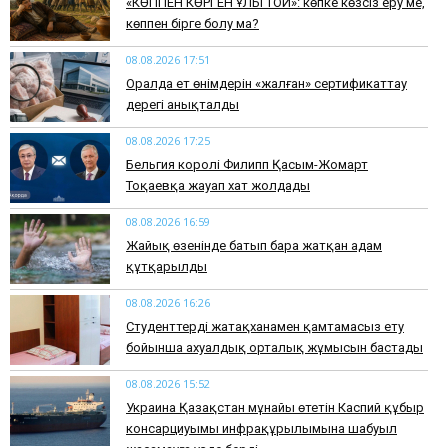
​«КӨППЕН КӨРГЕН ҰЛЫ ТОЙ»: көпке көзсіз еру ме,
көппен бірге болу ма?
08.08.2026 17:51
Оралда ет өнімдерін «жалған» сертификаттау
дерегі анықталды
08.08.2026 17:25
Бельгия королі Филипп Қасым-Жомарт
Тоқаевқа жауап хат жолдады
08.08.2026 16:59
Жайық өзенінде батып бара жатқан адам
құтқарылды
08.08.2026 16:26
Студенттерді жатақханамен қамтамасыз ету
бойынша ахуалдық орталық жұмысын бастады
08.08.2026 15:52
Украина Қазақстан мұнайы өтетін Каспий құбыр
консарциуымы инфрақұрылымына шабуыл