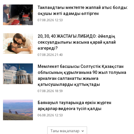
Таиландтағы мектепте жаппай атыс болды:
оқушы жеті адамды өлтірген
07.08.2026 12:53
​20, 30, 40 ЖАСТАҒЫ ЛИБИДО: Әйелдің
сексуалдылығы жасына қарай қалай
өзгереді?
07.08.2026 21:40
Мемлекет басшысы Солтүстік Қазақстан
облысының құрылғанына 90 жыл толуына
арналған салтанатты жиынға
қатысушыларды құттықтады
07.08.2026 18:59
Баянауыл тауларында еркін жүрген
арқарлар видеоға түсіп қалды
06.08.2026 12:53
Тағы мақалалар