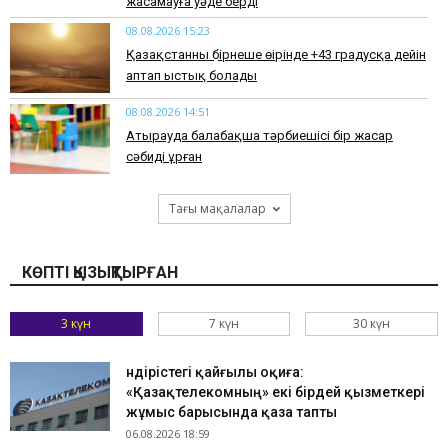
жасамауға уәде берді
08.08.2026 15:23
Қазақстанның бірнеше өңірінде +43 градусқа дейін
аптап ыстық болады
08.08.2026 14:51
Атырауда балабақша тәрбиешісі бір жасар
сәбиді ұрған
Тағы мақалалар
КӨПТІ ҚЫЗЫҚТЫРҒАН
3 күн
7 күн
30 күн
Өндірістегі қайғылы оқиға:
«Қазақтелекомның» екі бірдей қызметкері
жұмыс барысында қаза тапты
06.08.2026 18:59