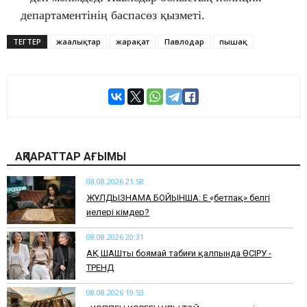
департаментінің баспасөз қызметі.
ТЕГТЕР
жаңалықтар
жарақат
Павлодар
пышақ
АҚПАРАТТАР АҒЫМЫ
08.08.2026 21:58
ЖҰЛДЫЗНАМА БОЙЫНША: Ең «бетпақ» белгі
иелері кімдер?
08.08.2026 20:31
АҚ ШАШты боямай табиғи қалпында ӨСІРУ -
ТРЕНД
08.08.2026 19:53