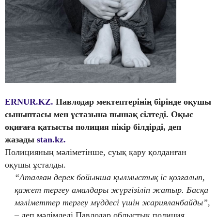
ERNUR.KZ.
Павлодар мектептерінің бірінде оқушы
сыныптасы мен ұстазына пышақ сілтеді. Оқыс
оқиғаға қатысты полиция пікір білдірді, деп
жазады
stan.kz.
Полицияның мәліметінше, суық қару қолданған
оқушы ұсталды.
“Аталған дерек бойынша қылмыстық іс қозғалып,
қажет тергеу амалдары жүргізіліп жатыр. Басқа
мәліметтер тергеу мүддесі үшін жарияланбайды”,
– деп мәлімдеді Павлодар облыстық полиция