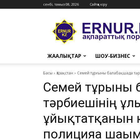
сенбі, тамыз 08, 2026
Сайтқа кіру
Ernur
Press
ЖАҢАЛЫҚТАР
ШОУ-БИЗНЕС
Басы
Қазақстан
Семей тұрғыны балабақшада тәр
Семей тұрғыны
тәрбиешінің ұл
ұйықтатқанын к
полицияға шағ