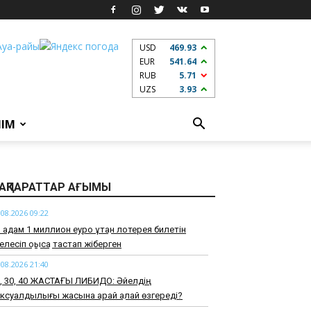
USD
469.93
EUR
541.64
RUB
5.71
UZS
3.93
ЛІМ
АҚПАРАТТАР АҒЫМЫ
.08.2026 09:22
 адам 1 миллион еуро ұтқан лотерея билетін
телесіп қоқысқа тастап жіберген
.08.2026 21:40
0, 30, 40 ЖАСТАҒЫ ЛИБИДО: Әйелдің
ксуалдылығы жасына қарай қалай өзгереді?