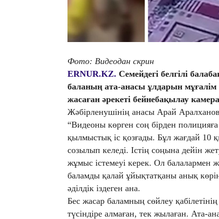
Фото: Видеодан скрин
ERNUR.KZ.
Семейдегі белгілі бала
баланың ата-анасы ұлдарын мұғалім 
жасаған әрекеті бейнебақылау камер
Жәбірленушінің анасы Арай Аралханов
“Видеоны көрген соң бірден полицияға 
қылмыстық іс қозғады. Бұл жағдай 10 қы
созылып келеді. Істің соңына дейін жет
жұмыс істемеуі керек. Ол балалармен 
баламды қалай ұйықтатқаны анық көрін
әділдік іздеген ана.
Бес жасар баламның сөйлеу қабілетінің
түсіндіре алмаған, тек жылаған. Ата-а