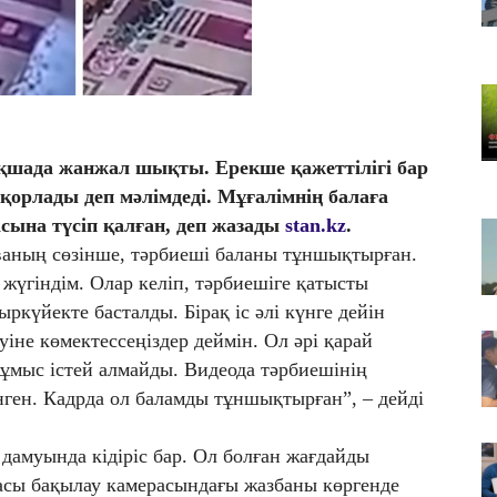
Қы
әк
07
Қа
4 
07
бақшада жанжал шықты. Ерекше қажеттілігі бар
Ас
қорлады деп мәлімдеді. Мұғалімнің балаға
т
асына түсіп қалған, деп жазады
stan.kz
.
аның сөзінше, тәрбиеші баланы тұншықтырған.
жүгіндім. Олар келіп, тәрбиешіге қатысты
ркүйекте басталды. Бірақ іс әлі күнге дейін
уіне көмектессеңіздер деймін. Ол әрі қарай
жұмыс істей алмайды. Видеода тәрбиешінің
ген. Кадрда ол баламды тұншықтырған”, – дейді
 дамуында кідіріс бар. Ол болған жағдайды
насы бақылау камерасындағы жазбаны көргенде