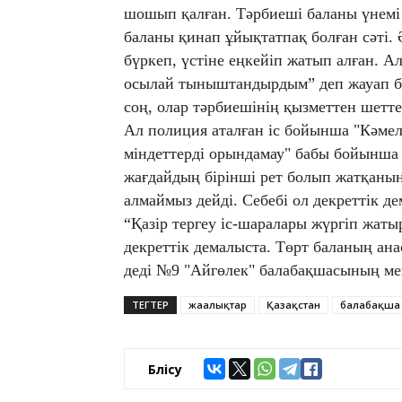
шошып қалған. Тәрбиеші баланы үнемі
баланы қинап ұйықтатпақ болған сәті.
бүркеп, үстіне еңкейіп жатып алған. Ал
осылай тыныштандырдым” деп жауап бер
соң, олар тәрбиешінің қызметтен шетте
Ал полиция аталған іс бойынша "Кәмел
міндеттерді орындамау" бабы бойынша 
жағдайдың бірінші рет болып жатқанын
алмаймыз дейді. Себебі ол декреттік д
“Қазір тергеу іс-шаралары жүргіп жаты
декреттік демалыста. Төрт баланың ана
деді №9 "Айгөлек" балабақшасының ме
ТЕГТЕР
жаңалықтар
Қазақстан
балабақша
Бөлісу