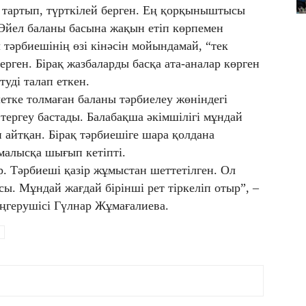
 тартып, түрткілей берген. Ең қорқыныштысы
 Әйел баланы басына жақын етіп көрпемен
 тәрбиешінің өзі кінәсін мойындамай, “тек
ген. Бірақ жазбаларды басқа ата-аналар көрген
туді талап еткен.
етке толмаған баланы тәрбиелеу жөніндегі
тергеу бастады. Балабақша әкімшілігі мұндай
 айтқан. Бірақ тәрбиешіге шара қолдана
емалысқа шығып кетіпті.
р. Тәрбиеші қазір жұмыстан шеттетілген. Ол
сы. Мұндай жағдай бірінші рет тіркеліп отыр”, –
ңгерушісі Гүлнар Жұмағалиева.