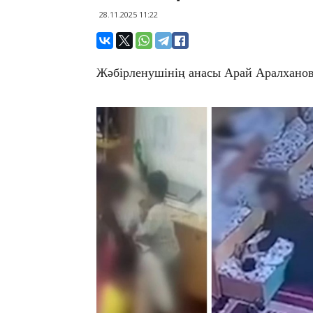
28.11.2025 11:22
Жәбірленушінің анасы Арай Аралханов