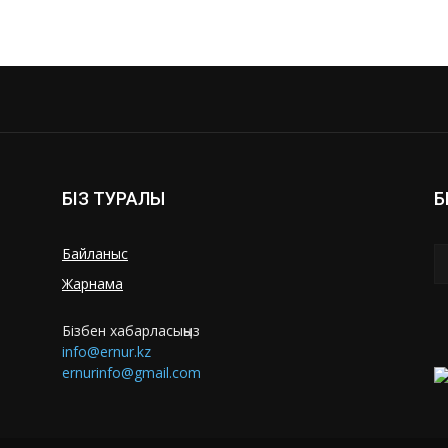
БІЗ ТУРАЛЫ
Б
Байланыс
Жарнама
Бізбен хабарласыңыз
info@ernur.kz
ernurinfo@gmail.com