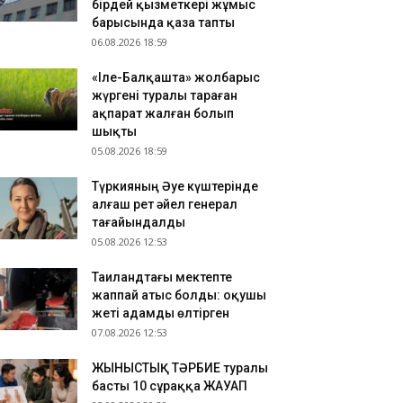
бірдей қызметкері жұмыс
тайдан 2,7 млрд теңгенің тауарын заңсыз
барысында қаза тапты
елгендер әшкереленді
06.08.2026 18:59
.08.2026 18:07
«Іле-Балқашта» жолбарыс
зақстандық ескек есушілер Азия чемпионатында
жүргені туралы тараған
медаль жеңіп алды
ақпарат жалған болып
.08.2026 17:54
шықты
танадан Омбыға әуе рейстері уақытша
05.08.2026 18:59
оқтатылды
Түркияның Әуе күштерінде
алғаш рет әйел генерал
тағайындалды
05.08.2026 12:53
Таиландтағы мектепте
жаппай атыс болды: оқушы
жеті адамды өлтірген
07.08.2026 12:53
ЖЫНЫСТЫҚ ТӘРБИЕ туралы
басты 10 сұраққа ЖАУАП