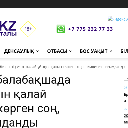
+7 775 232 77 33
ДЕНСАУЛЫҚ
ОТБАСЫ
БОС УАҚЫТ
БІ
биешінің ұлын қалай ұйықтатқанын көрген соң, полицияға шағымданды
 балабақшада
08
ын қалай
Ер
қа
өрген соң,
07
​2
ымданды
се