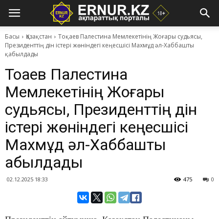
Басы
Қазақстан
Тоқаев Палестина Мемлекетінің Жоғары судьясы,
Президенттің дін істері жөніндегі кеңесшісі Махмұд әл-Хаббашты
қабылдады
Тоқаев Палестина
Мемлекетінің Жоғары
судьясы, Президенттің дін
істері жөніндегі кеңесшісі
Махмұд әл-Хаббашты
қабылдады
02.12.2025 18:33
475
0