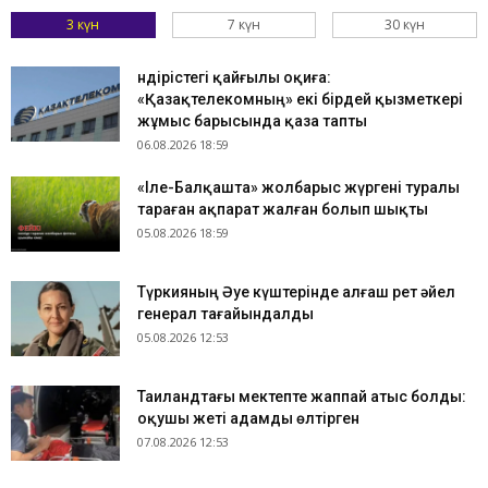
3 күн
7 күн
30 күн
Өндірістегі қайғылы оқиға:
«Қазақтелекомның» екі бірдей қызметкері
жұмыс барысында қаза тапты
06.08.2026 18:59
«Іле-Балқашта» жолбарыс жүргені туралы
тараған ақпарат жалған болып шықты
05.08.2026 18:59
Түркияның Әуе күштерінде алғаш рет әйел
генерал тағайындалды
05.08.2026 12:53
Таиландтағы мектепте жаппай атыс болды:
оқушы жеті адамды өлтірген
07.08.2026 12:53