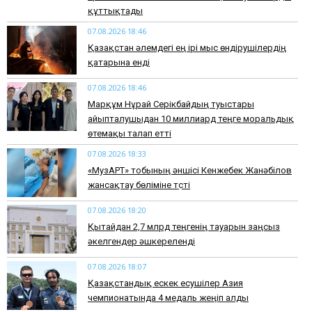
құттықтады
07.08.2026 18:46
Қазақстан әлемдегі ең ірі мыс өндірушілердің
қатарына енді
07.08.2026 18:46
Марқұм Нұрай Серікбайдың туыстары
айыпталушыдан 10 миллиард теңге моральдық
өтемақы талап етті
07.08.2026 18:33
«МузАРТ» тобының әншісі Кенжебек Жанәбілов
жансақтау бөліміне түсті
07.08.2026 18:20
Қытайдан 2,7 млрд теңгенің тауарын заңсыз
әкелгендер әшкереленді
07.08.2026 18:07
Қазақстандық ескек есушілер Азия
чемпионатында 4 медаль жеңіп алды