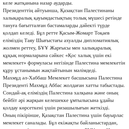
келе жатқанына назар аударды.
Президенттің айтуынша, Қазақстан Палестинаны
халықаралық қауымдастықтың толық мүшесі ретінде
тануға бағытталған бастамаларды дәйекті түрде
қолдап келеді. Бұл ретте Қасым-Жомарт Тоқаев
еліміздің Таяу Шығыстағы ахуалды дипломатиялық
жолмен реттеу, БҰҰ Жарғысы мен халықаралық
құқық нормаларына сәйкес «Қос халық үшін екі
мемлекет» формуласы негізінде Палестина мемлекетін
құру ұстанымын жақтайтынын мәлімдеді.
Махмұд әл-Хаббаш Мемлекет басшысына Палестина
Президенті Махмұд Аббас жолдаған хатты табыстады.
Сондай-ақ еліміздің Палестина халқына және оның
бейбіт әрі жарқын келешекке ұмтылысына ұдайы
қолдау көрсеткені үшін ризашылығын жеткізді.
Оның пікірінше, Қазақстан Палестина үшін бауырлас
мемлекет саналады. Бұл екіжақты байланыстардан,