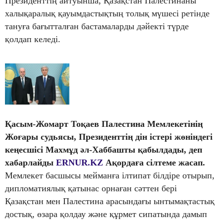
Президенттің айтуынша, Қазақстан Палестинаны
халықаралық қауымдастықтың толық мүшесі ретінде
тануға бағытталған бастамаларды дәйекті түрде
қолдап келеді.
Қасым-Жомарт Тоқаев Палестина Мемлекетінің
Жоғары судьясы, Президенттің дін істері жөніндегі
кеңесшісі Махмұд әл-Хаббашты қабылдады, деп
хабарлайды
ERNUR.KZ
Ақордаға сілтеме жасап.
Мемлекет басшысы мейманға ілтипат білдіре отырып,
дипломатиялық қатынас орнаған сәттен бері
Қазақстан мен Палестина арасындағы ынтымақтастық
достық, өзара қолдау және құрмет сипатында дамып