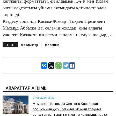
көпжақты форматтағы, ең алдымен, БҰҰ мен Ислам
ынтымақтастығы ұйымы аясындағы қатынастардан
көрінеді.
Кездесу соңында Қасым-Жомарт Тоқаев Президент
Махмұд Аббасқа ізгі сәлемін жолдап, оны алдағы
уақытта Қазақстанға ресми сапармен келуге шақырды.
ТЕГТЕР
жаңалықтар
Палестина
АҚПАРАТТАР АҒЫМЫ
07.08.2026 18:59
Мемлекет басшысы Солтүстік Қазақстан
облысының құрылғанына 90 жыл толуына
арналған салтанатты жиынға қатысушыларды