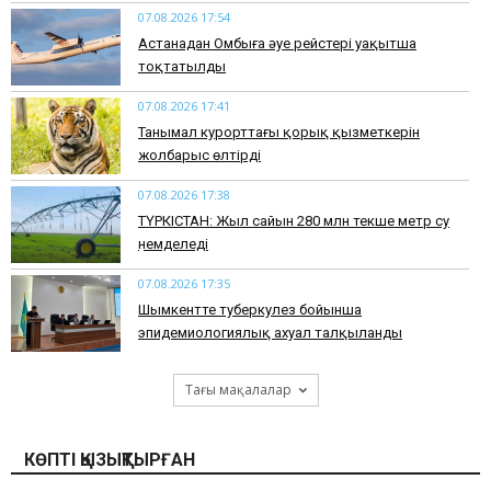
07.08.2026 17:54
Астанадан Омбыға әуе рейстері уақытша
тоқтатылды
07.08.2026 17:41
​Танымал курорттағы қорық қызметкерін
жолбарыс өлтірді
07.08.2026 17:38
ТҮРКІСТАН: Жыл сайын 280 млн текше метр су
үнемделеді
07.08.2026 17:35
​Шымкентте туберкулез бойынша
эпидемиологиялық ахуал талқыланды
Тағы мақалалар
КӨПТІ ҚЫЗЫҚТЫРҒАН