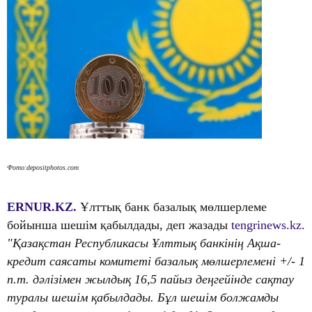
Фото:depositphotos.com
ERNUR.KZ.
Ұлттық банк базалық мөлшерлеме
бойынша шешім қабылдады, деп жазады
tengrinews.kz.
"Қазақстан Республикасы Ұлттық банкінің Ақша-
кредит саясаты комитеті базалық мөлшерлемені +/- 1
п.т. дәлізімен жылдық 16,5 пайыз деңгейінде сақтау
туралы шешім қабылдады. Бұл шешім болжамды