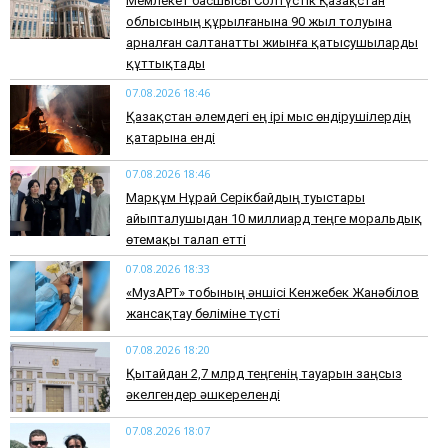
Мемлекет басшысы Солтүстік Қазақстан
облысының құрылғанына 90 жыл толуына
арналған салтанатты жиынға қатысушыларды
құттықтады
07.08.2026 18:46
Қазақстан әлемдегі ең ірі мыс өндірушілердің
қатарына енді
07.08.2026 18:46
Марқұм Нұрай Серікбайдың туыстары
айыпталушыдан 10 миллиард теңге моральдық
өтемақы талап етті
07.08.2026 18:33
«МузАРТ» тобының әншісі Кенжебек Жанәбілов
жансақтау бөліміне түсті
07.08.2026 18:20
Қытайдан 2,7 млрд теңгенің тауарын заңсыз
әкелгендер әшкереленді
07.08.2026 18:07