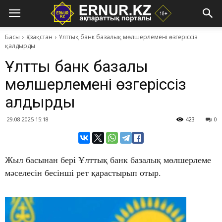
Басы
Қазақстан
Ұлттық банк базалық мөлшерлемені өзгеріссіз
қалдырды
Ұлттық банк базалық
мөлшерлемені өзгеріссіз
қалдырды
29.08.2025 15:18
423
0
Жыл басынан бері Ұлттық банк базалық мөлшерлеме
мәселесін бесінші рет қарастырып отыр.