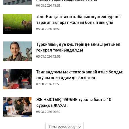
06.08.2026 18:59
«Іле-Балқашта» жолбарыс жүргені туралы
тараған ақпарат жалған болып шықты
05.08.2026 18:59
Түркияның Әуе күштерінде алғаш рет әйел
генерал тағайындалды
05.08.2026 12:53
Таиландтағы мектепте жаппай атыс болды:
оқушы жеті адамды өлтірген
07.08.2026 12:53
ЖЫНЫСТЫҚ ТӘРБИЕ туралы басты 10
сұраққа ЖАУАП
05.08.2026 20:39
Тағы мақалалар