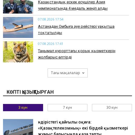
Қазақстандық ескек есушілер Азия
чемпионатында 4 медаль жеңіп алды
07.08.2026 17:54
Астанадан Омбыға әуе рейстері уақытша
тоқтатылды
07.08.2026 17:41
​Танымал курорттағы қорық қызметкерін
жолбарыс өлтірді
Тағы мақалалар
КӨПТІ ҚЫЗЫҚТЫРҒАН
3 күн
7 күн
30 күн
Өндірістегі қайғылы оқиға:
«Қазақтелекомның» екі бірдей қызметкері
жұмыс барысында қаза тапты