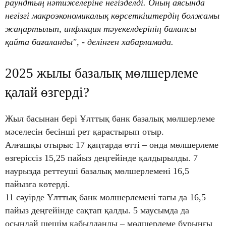
раундтың нәтижелеріне негізделді. Оның аясында
негізгі макроэкономикалық көрсеткіштердің болжамы
жаңартылып, инфляция тәуекелдерінің балансы
қайта бағаланды", - делінген хабарламада.
2025 жылы базалық мөлшерлеме
қалай өзгерді?
Жыл басынан бері Ұлттық банк базалық мөлшерлеме
мәселесін бесінші рет қарастырып отыр.
Алғашқы отырыс 17 қаңтарда өтті – онда мөлшерлеме
өзгеріссіз 15,25 пайыз деңгейінде қалдырылды. 7
наурызда реттеуші базалық мөлшерлемені 16,5
пайызға көтерді.
11 сәуірде Ұлттық банк мөлшерлемені тағы да 16,5
пайыз деңгейінде сақтап қалды. 5 маусымда да
осындай шешім қабылданды – мөлшерлеме бұрынғы