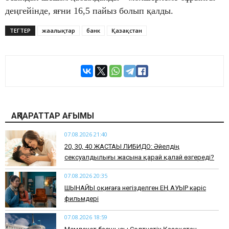
деңгейінде, яғни 16,5 пайыз болып қалды.
ТЕГТЕР
жаңалықтар
банк
Қазақстан
АҚПАРАТТАР АҒЫМЫ
07.08.2026 21:40
​20, 30, 40 ЖАСТАҒЫ ЛИБИДО: Әйелдің
сексуалдылығы жасына қарай қалай өзгереді?
07.08.2026 20:35
​ШЫНАЙЫ оқиғаға негізделген ЕҢ АУЫР кәріс
фильмдері
07.08.2026 18:59