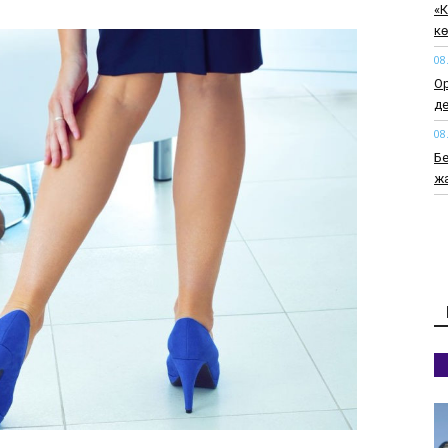
​«
кө
08
Ор
д
08
Б
ж
08
Жа
қ
08
Ст
б
08
Ук
к
жа