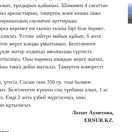
 салып, тұндырып қойыңыз. Шамамен 4 сағаттан
бал араластырып, таңертең және кешке ішке
ларыңыздың саулығын арттырады.
ға керемет ем екенін екінің бірі біле бермес.
ласыз. Үстіне зәйтүн майын құйып, 6 апта
ін жерге қоюды ұмытпаңыз. Белгіленген
үнде жатар алдында аяғыңызды сүртесіз.
өтікізіңіз. Оны варикоз шыққан жерге жағып,
ша таңға дейін жатасыз. Таңертең компресті
 үгесіз. Сосын оны 350 гр. таза балмен
з. Белгіленген күннен соң тұнбаны алып, 1 ас
. Емді 2 апта үзбей жүргізсеңіз, ішкі
ан құтыласыз.
Ләззат Ахметова,
ERNUR.KZ.
рикоз