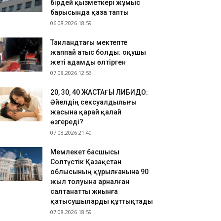
.08.2026 15:23
бірдей қызметкері жұмыс
барысында қаза тапты
зақстанның бірнеше өңірінде +43 градусқа дейін
06.08.2026 18:59
птап ыстық болады
.08.2026 14:51
Таиландтағы мектепте
ырауда балабақша тәрбиешісі бір жасар сәбиді
жаппай атыс болды: оқушы
ған
жеті адамды өлтірген
07.08.2026 12:53
​20, 30, 40 ЖАСТАҒЫ ЛИБИДО:
Әйелдің сексуалдылығы
жасына қарай қалай
өзгереді?
07.08.2026 21:40
Мемлекет басшысы
Солтүстік Қазақстан
облысының құрылғанына 90
жыл толуына арналған
салтанатты жиынға
қатысушыларды құттықтады
07.08.2026 18:59