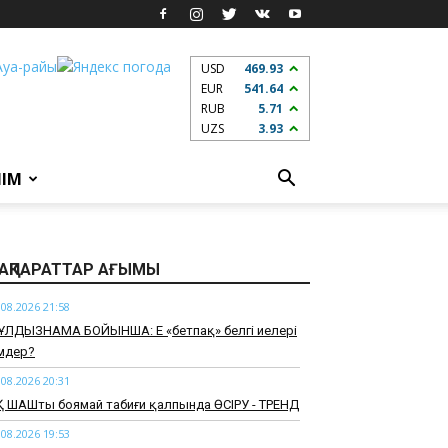
USD
469.93
EUR
541.64
RUB
5.71
UZS
3.93
ЛІМ
АҚПАРАТТАР АҒЫМЫ
.08.2026 21:58
ҰЛДЫЗНАМА БОЙЫНША: Ең «бетпақ» белгі иелері
мдер?
.08.2026 20:31
 ШАШты боямай табиғи қалпында ӨСІРУ - ТРЕНД
.08.2026 19:53