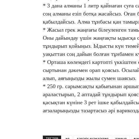
* 3 дана алманы 1 литр қайнаған суға
соң алманы езіп ботқа жасайсыз. Оған 
қабылдайсыз. Алма тұнбасы қан тамыр
* Жасыл грек жаңғағы білеуленген тамыр
Оны дайындау үшін жаңғақты ыдысқа са
тұндырып қойыңыз. Ыдысты күн тимейт
уақыттан соң дайын болған тұнбамен к
* Орташа көлемдегі картопті үккіштен 
сыртынан дәкемен орап қоясыз. Осылай
алып, аяғыңызды жылы сумен шаясыз.
* 250 гр. сарымсақты қабығынан аршып,
араластырып, 2 аптадай тұндырып қоясы
қасықтан күніне 3 рет ішке қабылдайсыз
ағзаларыңызды тазартасыз әрі варикозд
ТЕГТЕР
аяқ
дәрілік өсімдіктер
тамыр
ва