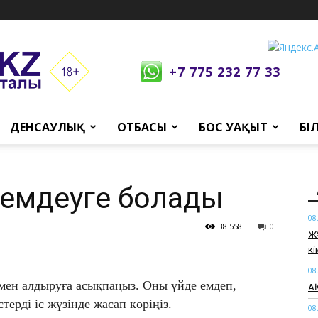
+7 775 232 77 33
ДЕНСАУЛЫҚ
ОТБАСЫ
БОС УАҚЫТ
БІ
 емдеуге болады
08
38 558
0
Ж
кі
08
мен алдыруға асықпаңыз. Оны үйде емдеп,
АҚ
терді іс жүзінде жасап көріңіз.
08