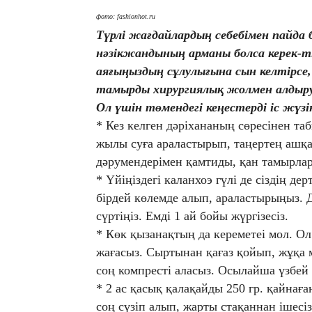
фото: fashionhot.ru
Түрлі жағдайлардың себебімен пайда 
нәзікжандының арманы болса керек-т
аяғыңыздың сұлулығына сын келтірсе
тамырды хирургиялық жолмен алдыруғ
Ол үшін төмендегі кеңестерді іс жүзі
* Кез келген дәріхананың сөресінен та
жылы суға араластырып, таңертең ашқар
дәрумендерімен қамтиды, қан тамырлард
* Үйіңіздегі каланхоэ гүлі де сіздің де
бірдей көлемде алып, араластырыңыз. 
сүртіңіз. Емді 1 ай бойы жүргізесіз.
* Көк қызанақтың да кереметеі мол. Ол
жағасыз. Сыртынан қағаз қойып, жұқа
соң компресті аласыз. Осылайша үзбей 2
* 2 ас қасық қалақайды 250 гр. қайнағ
соң сүзіп алып, жарты стақаннан ішесіз.