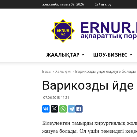
жексенбі, тамыз 09, 2026
Сайтқа кіру
Ernur
Press
ЖАҢАЛЫҚТАР
ШОУ-БИЗНЕС
Басы
Халық емі
Варикозды үйде емдеуге болады
Варикозды үйде
07.06.2018 11:21
Білеуленген тамырды хирургиялық жол
жазуға болады. Ол үшін төмендегі кеңес