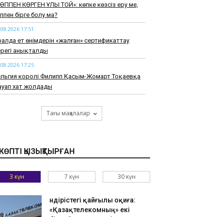
КӨППЕН КӨРГЕН ҰЛЫ ТОЙ»: көпке көзсіз еру ме,
ппен бірге болу ма?
.08.2026 17:51
алда ет өнімдерін «жалған» сертификаттау
ерегі анықталды
.08.2026 17:25
ельгия королі Филипп Қасым-Жомарт Тоқаевқа
ауап хат жолдады
.08.2026 16:59
йық өзенінде батып бара жатқан адам
Тағы мақалалар
ұтқарылды
.08.2026 16:26
уденттерді жатақханамен қамтамасыз ету
КӨПТІ ҚЫЗЫҚТЫРҒАН
ойынша ахуалдық орталық жұмысын бастады
.08.2026 15:52
3 күн
7 күн
30 күн
раина Қазақстан мұнайы өтетін Каспий құбыр
онсарциуымы инфрақұрылымына шабуыл
Өндірістегі қайғылы оқиға:
самауға уәде берді
«Қазақтелекомның» екі