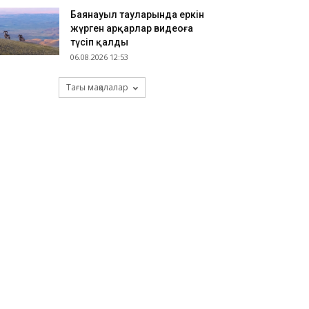
Баянауыл тауларында еркін
жүрген арқарлар видеоға
түсіп қалды
06.08.2026 12:53
Тағы мақалалар