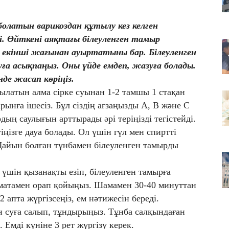
08
Қа
а
болатын варикоздан құтылу кез келген
і. Өйткені аяқтағы білеуленген тамыр
08
, екінші жағынан ауыртатыны бар. Білеуленген
Ат
ұр
а асықпаңыз. Оны үйде емдеп, жазуға болады.
нде жасап көріңіз.
былатын алма сірке суынан 1-2 тамшы 1 стақан
ынға ішесіз. Бұл сіздің ағзаңызды А, В және С
ың саулығын арттырады әрі теріңізді тегістейді.
ртіңізге дауа болады. Ол үшін гүл мен спиртті
Дайын болған тұнбамен білеуленген тамырды
 үшін қызанақты езіп, білеуленген тамырға
 матамен орап қойыңыз. Шамамен 30-40 минуттан
 апта жүргізсеңіз, ем нәтижесін береді.
ан суға салып, тұндырыңыз. Тұнба салқындаған
 Емді күніне 3 рет жүргізу керек.