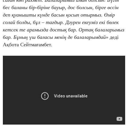
саған көп рахмет. Балаларымыз аман болсын! Бүгін
бес баланы бір-біріне бауыр, дос болсын, бірге өссін
деп қуанышты күнде басын қосып отырмыз. Өмір
солай болды, бұл – тағдыр. Дәурен екеуміз екі бөлек
кетсек те арамызда достық бар. Ортақ балаларымыз
бар. Бұның үш баласы менің де балаларымдай»
деді
Ақбота Сейтмағамбет.