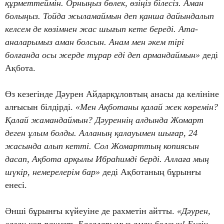
құрметтеймін. Орныңыз бөлек, өзіңіз білесіз. Аман
болыңыз. Тойда жыламаймын деп қанша дайындалып
келсем де көзімнен жас шығып кете береді. Ата-
аналарымыз аман болсын. Анам мен әкем тірі
болғанда осы жерде тұрар еді деп армандаймын»
деді
Ақбота.
Өз кезегінде Дәурен Айдарқұловтың анасы да келініне
алғысын білдірді.
«Мен Ақботаны қалай жек көремін?
Қалай жамандаймын? Дәуреннің алдында Жомарт
деген ұлым болды. Алланың қалауымен шығар, 24
жасында алып кетті. Сол Жомарттың копиясын
дасап, Ақбота арқылы Ибраһимді берді. Аллаға мың
шүкір, немерелерім бар»
деді Ақботаның бұрынғы
енесі.
Әнші бұрынғы күйеуіне де рахметін айтты.
«Дәурен,