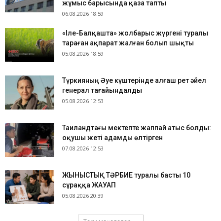
жұмыс барысында қаза тапты
06.08.2026 18:59
«Іле-Балқашта» жолбарыс жүргені туралы
тараған ақпарат жалған болып шықты
05.08.2026 18:59
Түркияның Әуе күштерінде алғаш рет әйел
генерал тағайындалды
05.08.2026 12:53
Таиландтағы мектепте жаппай атыс болды:
оқушы жеті адамды өлтірген
07.08.2026 12:53
ЖЫНЫСТЫҚ ТӘРБИЕ туралы басты 10
сұраққа ЖАУАП
05.08.2026 20:39