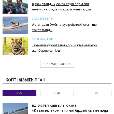
Қазақстандық ескек есушілер Азия
чемпионатында 4 медаль жеңіп алды
07.08.2026 17:54
Астанадан Омбыға әуе рейстері уақытша
тоқтатылды
07.08.2026 17:41
​Танымал курорттағы қорық қызметкерін
жолбарыс өлтірді
Тағы мақалалар
КӨПТІ ҚЫЗЫҚТЫРҒАН
3 күн
7 күн
30 күн
Өндірістегі қайғылы оқиға:
«Қазақтелекомның» екі бірдей қызметкері