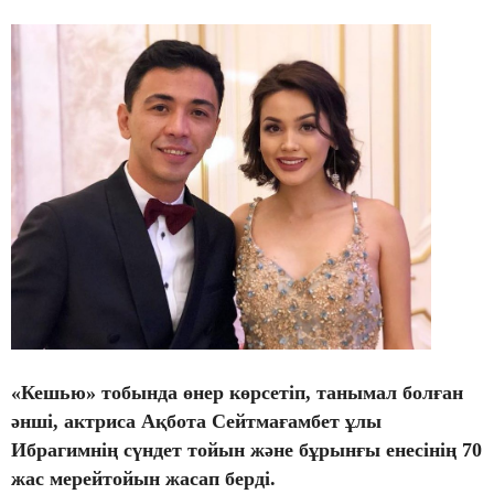
«Кешью» тобында өнер көрсетіп, танымал болған
әнші, актриса Ақбота Сейтмағамбет ұлы
Ибрагимнің сүндет тойын және бұрынғы енесінің 70
жас мерейтойын жасап берді.