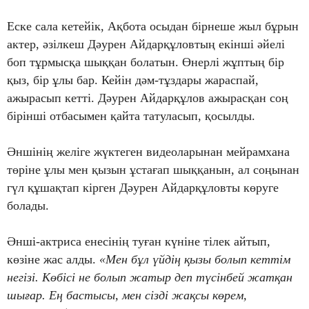
Еске сала кетейік, Ақбота осыдан бірнеше жыл бұрын
актер, әзілкеш Дәурен Айдарқұловтың екінші әйелі
боп тұрмысқа шыққан болатын. Өнерлі жұптың бір
қыз, бір ұлы бар. Кейін дәм-тұздары жараспай,
ажырасып кетті. Дәурен Айдарқұлов ажырасқан соң
бірінші отбасымен қайта татуласып, қосылды.
Әншінің желіге жүктеген видеоларынан мейрамхана
төріне ұлы мен қызын ұстағап шыққанын, ал соңынан
гүл құшақтап кірген Дәурен Айдарқұловты көруге
болады.
Әнші-актриса енесінің туған күніне тілек айтып,
көзіне жас алды.
«Мен бұл үйдің қызы болып кеттім
негізі. Көбісі не болып жатыр деп түсінбей жатқан
шығар. Ең бастысы, мен сізді жақсы көрем,