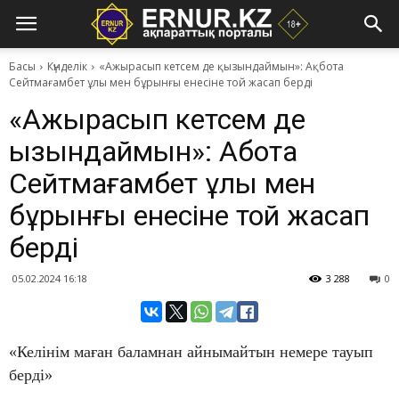
Басы
Күнделік
​«Ажырасып кетсем де қызындаймын»: Ақбота
Сейтмағамбет ұлы мен бұрынғы енесіне той жасап берді
​«Ажырасып кетсем де
қызындаймын»: Ақбота
Сейтмағамбет ұлы мен
бұрынғы енесіне той жасап
берді
05.02.2024 16:18
3 288
0
«Келінім маған баламнан айнымайтын немере тауып
берді»