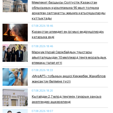
Мемлекет басшысы Солтүстік Қазақстан
облысының құрылғанына 90 жыл толуына
арналған салтанатты жиынға қатысушыларды
құттықтады
07.08.2026 18:46
Қазақстан әлемдегі ең ірі мыс өндірушілердің
қатарына енді
07.08.2026 18:46
Марқұм Нұрай Серікбайдың туыстары
айыпталушыдан 10 миллиард теңге моральдық
өтемақы талап етті
07.08.2026 18:33
«МузАРТ» тобының әншісі Кенжебек Жанәбілов
жансақтау бөліміне түсті
07.08.2026 18:20
Қытайдан 2,7 млрд теңгенің тауарын заңсыз
әкелгендер әшкереленді
07.08.2026 18:07