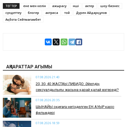
ТЕГТЕР
ене мен келін
ажырасу
әнші
актер
шоу-бизнес
сүндеттеу
блогер
актриса
той
Дәурен Айдарқұлов
Ақбота Сейтмағамбет
АҚПАРАТТАР АҒЫМЫ
07.08.2026 21:40
​20, 30, 40 ЖАСТАҒЫ ЛИБИДО: Әйелдің
сексуалдылығы жасына қарай қалай өзгереді?
07.08.2026 20:35
​ШЫНАЙЫ оқиғаға негізделген ЕҢ АУЫР кәріс
фильмдері
07.08.2026 18:59