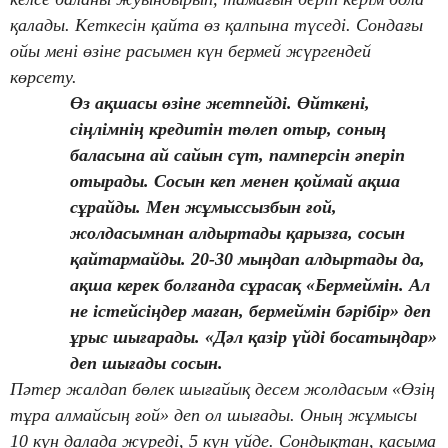
қалады. Кеткесін қайта өз қалпына түседі. Сондағы
ойы мені өзіне расымен күн бермей жүргендей
көрсету.
Өз ақшасы өзіне жетпейді. Өйткені,
сіңлімнің кредитін төлеп отыр, соның
баласына ай сайын сүт, памперсін әперіп
отырады. Сосын кеп менен қоймай ақша
сұрайды. Мен жұмыссызбын ғой,
жолдасымнан алдыртады қарызға, сосын
қайтармайды. 20-30 мыңдап алдыртады да,
ақша керек болғанда сұрасақ «Бермеймін. Ал
не істейсіңдер маған, бермеймін бәрібір» деп
ұрыс шығарады. «Дәл қазір үйді босатыңдар»
деп шығады сосын.
Пәтер жалдап бөлек шығайық десем жолдасым «Өзің
тұра алмайсың ғой» деп ол шығады. Оның жұмысы
10 күн далада жүреді, 5 күн үйде. Сондықтан, қасыма