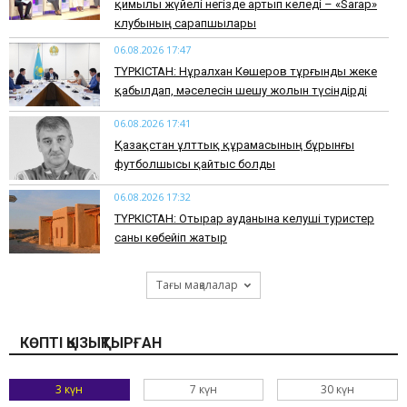
қимылы жүйелі негізде артып келеді – «Sarap»
клубының сарапшылары
06.08.2026 17:47
ТҮРКІСТАН: Нұралхан Көшеров тұрғынды жеке
қабылдап, мәселесін шешу жолын түсіндірді
06.08.2026 17:41
Қазақстан ұлттық құрамасының бұрынғы
футболшысы қайтыс болды
06.08.2026 17:32
ТҮРКІСТАН: Отырар ауданына келуші туристер
саны көбейіп жатыр
Тағы мақалалар
КӨПТІ ҚЫЗЫҚТЫРҒАН
3 күн
7 күн
30 күн