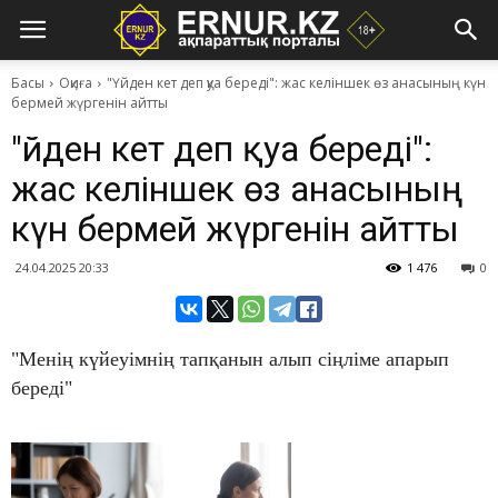
Басы
Оқиға
"Үйден кет деп қуа береді": жас келіншек өз анасының күн
бермей жүргенін айтты
"Үйден кет деп қуа береді":
жас келіншек өз анасының
күн бермей жүргенін айтты
24.04.2025 20:33
1 476
0
"Менің күйеуімнің тапқанын алып сіңліме апарып
береді"