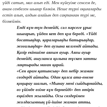
үйді сатып, мал алып еді. Мен күйеуіме сенсем де,
анам сенбеген шығар бәлкім. Неше түрлі оқиғаларды
естіп алып, алдын алайын деп сақтанған түрі ме,
білмеймін.
Енді күн-түн демейді, сәл нәрсеге ұрыс
шығарып, үйден кет деп қуа береді. «Үйді
босатыңдар, қараларыңды батырыңдар,
жоғалыңдар» деп аузына келгенді айтады.
Қазір екіншіме аяғым ауыр. Аяғы ауыр
демейді, ашуланса қолына түскен затты
лақтырады маған қарай.
«Сен арам қатынсың» деп небір жаман
сөздерді айтады. Одан қалса ата-енеме
қоңырау шалып, «Мынау мені сыйдырмайды,
өз үйімде өзіме күн бермейді» деп өтірік
еңкілдеп жылайды. Осы сөздерімен
жолдасымның үй-ішіне жаман атты,