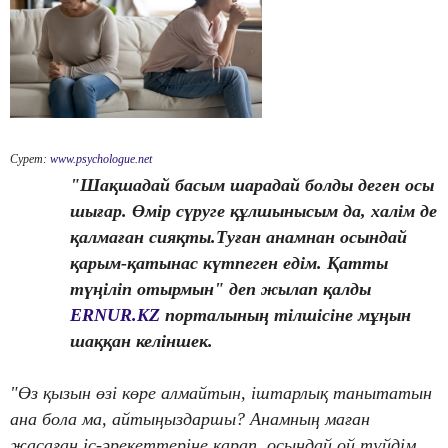
Сурет:
www.psychologue.net
"Шақшадай басым шарадай болды деген осы
шығар. Өмір сүруге құлшынысым да, халім де
қалмаған сияқты.Туған анамнан осындай
қарым-қатынас күтпеген едім. Қатты
түңіліп отырмын" деп жылап қалды
ERNUR.KZ
порталының тілшісіне мұңын
шаққан келіншек.
"Өз қызын өзі көре алмайтын, іштарлық танытатын
ана бола ма, айтыңыздаршы? Анамның маған
жасаған іс-әрекеттеріне қарап, осындай ой түйдім.