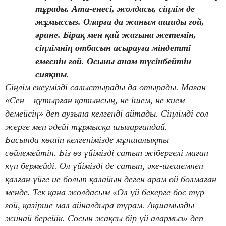
тұрады. Ата-енесі, жолдасы, сіңлім де
жұмыссыз. Оларға да жаным ашиды ғой,
әрине. Бірақ мен қай жағына жетемін,
сіңлімнің отбасын асырауға міндетті
емеспін ғой. Осыны анам түсінбейтін
сияқты.
Сіңлім екеумізді салыстырады да отырады. Маған
«Сен – құтырған қатынсың, не ішем, не кием
демейсің» деп аузына келгенді айтады. Сіңлімді сол
жерге мен әдейі тұрмысқа шығарғандай.
Басында көшіп келгенімізде мұншалықты
сөйлемейтін. Біз өз үйімізді сатып жібергелі маған
күн бермейді. Ол үйімізді де сатып, әке-шешемнен
қалған үйге ие болып қалайын деген арам ой болмаған
менде. Тек қана жолдасым «Ол үй бекерге бос тұр
ғой, қазірше мал айналдыра тұрам. Ақшамызды
жинай берейік. Сосын жақсы бір үй алармыз» деп