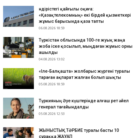
Өндірістегі қайғылы оқиға:
«Қазақтелекомның» екі бірдей қызметкері
жұмыс барысында қаза тапты
06.08.2026 18:59
Түркістан облысында 100-ге жуық жаңа
жоба іске қосылып, мыңдаған жұмыс орны
ашылды
04.08.2026 13:02
«Іле-Балқашта» жолбарыс жүргені туралы
тараған ақпарат жалған болып шықты
05.08.2026 18:59
Түркияның Әуе күштерінде алғаш рет әйел
генерал тағайындалды
05.08.2026 12:53
ЖЫНЫСТЫҚ ТӘРБИЕ туралы басты 10
сұраққа ЖАУАП