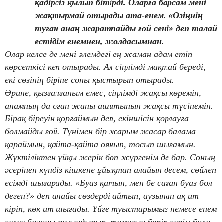
қадірсіз қылып бітірді. Оларға барсам мені
жақтырмай отырады ата-енем. «Өзіңнің
туған анаң жаратпайды ғой сені» деп талай
естідім енемнен, жолдасымнан.
Олар келсе де мені әлемдегі ең жаман адам етіп
көрсеткісі кеп отырады. Ал сіңлімді мақтай береді,
екі сөзінің біріне соны қыстырып отырады.
Әрине, қызғанғаным емес, сіңлімді жақсы көремін,
анамның да оған жаны ашитынын жақсы түсінемін.
Бірақ біреуін қорғаймын деп, екіншісін қорлауға
болмайды ғой. Түнімен бір жарым жасар балама
қараймын, қайта-қайта оянып, тосып шығамын.
Жүктіліктен ұйқы жерік боп жүргенім де бар. Соның
әсерінен күндіз кішкене ұйықтап алайын десем, сөйлеп
есімді шығарады. «Буаз қатын, мен бе саған буаз бол
деген?» деп анайы сөздерді айтып, аузынан ақ ит
кіріп, көк ит шығады. Үйге туыстарымыз немесе енем
келсе баланы жуындырып, тамағын беріп керім бола