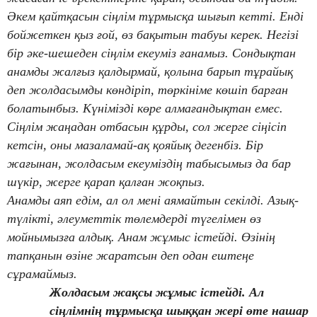
Әкем қайтқасын сіңлім тұрмысқа шығып кетті. Енді
бойжеткен қыз ғой, өз бақытын табуы керек. Негізі
бір әке-шешеден сіңлім екеуміз ғанамыз. Сондықтан
анамды жалғыз қалдырмай, қолына барып тұрайық
деп жолдасымды көндіріп, төркініме көшіп барған
болатынбыз. Күнімізді көре алмағандықтан емес.
Сіңлім жаңадан отбасын құрды, сол жерге сіңісіп
кетсін, оны мазаламай-ақ қояйық дегенбіз. Бір
жағынан, жолдасым екеуміздің табысымыз да бар
шүкір, жерге қарап қалған жоқпыз.
Анамды аяп едім, ал ол мені аямайтын секілді. Азық-
түлікті, әлеуметтік төлемдерді түгелімен өз
мойнымызға алдық. Анам жұмыс істейді. Өзінің
тапқанын өзіне жаратсын деп одан ештеңе
сұрамаймыз.
Жолдасым жақсы жұмыс істейді. Ал
сіңлімнің тұрмысқа шыққан жері өте нашар