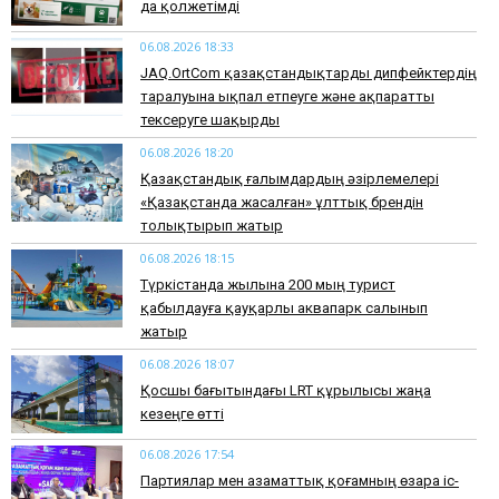
да қолжетімді
06.08.2026 18:33
JAQ.OrtCom қазақстандықтарды дипфейктердің
таралуына ықпал етпеуге және ақпаратты
тексеруге шақырды
06.08.2026 18:20
Қазақстандық ғалымдардың әзірлемелері
«Қазақстанда жасалған» ұлттық брендін
толықтырып жатыр
06.08.2026 18:15
Түркістанда жылына 200 мың турист
қабылдауға қауқарлы аквапарк салынып
жатыр
06.08.2026 18:07
Қосшы бағытындағы LRT құрылысы жаңа
кезеңге өтті
06.08.2026 17:54
Партиялар мен азаматтық қоғамның өзара іс-