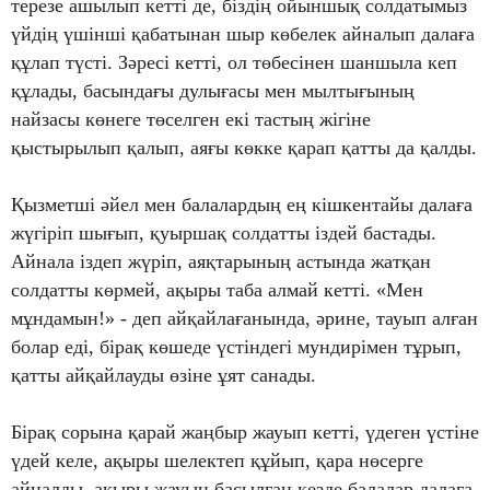
терезе ашылып кетті де, біздің ойыншық солдатымыз
үйдің үшінші қабатынан шыр көбелек айналып далаға
құлап түсті. Зәресі кетті, ол төбесінен шаншыла кеп
құлады, басындағы дулығасы мен мылтығының
найзасы көнеге төселген екі тастың жігіне
қыстырылып қалып, аяғы көкке қарап қатты да қалды.
Қызметші әйел мен балалардың ең кішкентайы далаға
жүгіріп шығып, қуыршақ солдатты іздей бастады.
Айнала іздеп жүріп, аяқтарының астында жатқан
солдатты көрмей, ақыры таба алмай кетті. «Мен
мұндамын!» - деп айқайлағанында, әрине, тауып алған
болар еді, бірақ көшеде үстіндегі мундирімен тұрып,
қатты айқайлауды өзіне ұят санады.
Бірақ сорына қарай жаңбыр жауып кетті, үдеген үстіне
үдей келе, ақыры шелектеп құйып, қара нөсерге
айналды, ақыры жауын басылған кезде балалар далаға