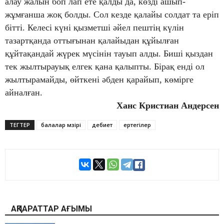
алау жалын боп лап ете қалды да, көзді ашып-
жұмғанша жоқ болды. Сол кезде қалайы солдат та еріп
бітті. Келесі күні қызметші әйел пештің күлін
тазартқанда оттығынан қалайыдан құйылған
құйтақандай жүрек мүсінін тауып алды. Биші қыздан
тек жылтырауық елгек қана қалыпты. Бірақ енді ол
жылтырамайды, өйткені әбден қарайып, көмірге
айналған.
Ханс Кристиан Андерсен
ТЕГТЕР
балалар мәзірі
әдебиет
ертегілер
АҚПАРАТТАР АҒЫМЫ