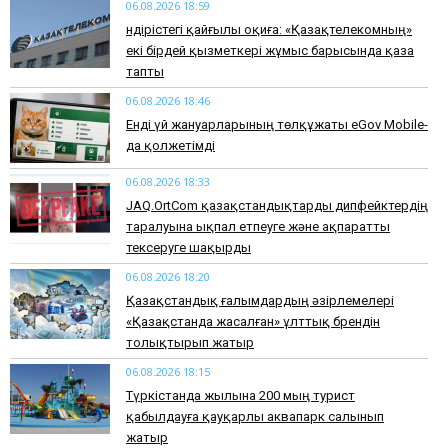
06.08.2026 18:59
Өндірістегі қайғылы оқиға: «Қазақтелекомның»
екі бірдей қызметкері жұмыс барысында қаза
тапты
06.08.2026 18:46
Енді үй жануарларының төлқұжаты eGov Mobile-
да қолжетімді
06.08.2026 18:33
JAQ.OrtCom қазақстандықтарды дипфейктердің
таралуына ықпал етпеуге және ақпаратты
тексеруге шақырды
06.08.2026 18:20
Қазақстандық ғалымдардың әзірлемелері
«Қазақстанда жасалған» ұлттық брендін
толықтырып жатыр
06.08.2026 18:15
Түркістанда жылына 200 мың турист
қабылдауға қауқарлы аквапарк салынып
жатыр