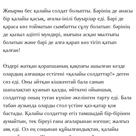
Жиырма бес қалайы солдат болыпты. Бәрінің де анасы
бір қалайы қасық, ағалы-інілі бауырлар еді. Бәрі де
қараса көз тойматын сымбатты сұлу болатын: бәрінің
де қызыл әдіпті мундирі, иығына асқан мылтығы
болатын және бәрі де алға қарап көз тігіп қатып
қалған!
Өздері жатқан қорапшаның қақпағы ашылған кезде
олардың алғашқы естігені «қалайы солдаттар!» деген
сөз еді. Оны айтқан кішкентай бала санын
шапалақтап қуанып қалды, өйткені ойыншық
солдаттар оның туған күніне әкелінген тарту еді. Бала
табан аузында оларды стол үстіне қаз-қатар қоя
бастады. Қалайы солдаттар егіз тамшыдай бір-бірінен
аумайтын, тек біреуі ғана ағаларынан өзгеше; жалғыз
аяқ еді. Ол ең соңынан құйылғандықтан, қалайы