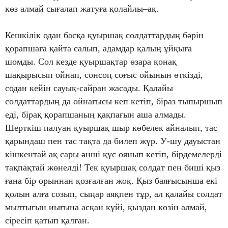
көз алмай сығалап жатуға қолайлы–ақ.
Кешкілік одан басқа қуыршақ солдаттардың бәрін
қорапшаға қайта салып, адамдар қалың ұйқыға
шомды. Сол кезде қуыршақтар өзара қонақ
шақырысып ойнап, сонсоң соғыс ойынын өткізді,
содан кейін сауық-сайран жасады. Қалайы
солдаттардың да ойнағысы кеп кетіп, біраз тыпыршып
еді, бірақ қорапшаның қақпағын аша алмады.
Шерткіш палуан қуыршақ шыр көбелек айналып, тас
қарындаш пен тас тақта да билеп жүр. У-шу дауыстан
кішкентай ақ сары әнші құс оянып кетіп, бірдемелерді
тақпақтай жөнелді! Тек қуыршақ солдат пен биші қыз
ғана бір орыннан қозғалған жоқ. Қыз баяғысынша екі
қолын алға созып, сыңар аяқпен тұр, ал қалайы солдат
мылтығын иығына асқан күйі, қыздан көзін алмай,
сіресіп қатып қалған.