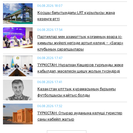
06.08.2026 18:07
Қосшы бағытындағы LRT құрылысы жаңа
кезеңге өтті
06.08.2026 17:54
Партиялар мен азаматтық қоғамның өзара іс-
қимылы жүйелі негізде артып келеді – «Sarap»
клубының сарапшылары
06.08.2026 17:47
ТҮРКІСТАН: Нұралхан Көшеров тұрғынды жеке
қабылдап, мәселесін шешу жолын түсіндірді
06.08.2026 17:41
Қазақстан ұлттық құрамасының бұрынғы
футболшысы қайтыс болды
06.08.2026 17:32
ТҮРКІСТАН: Отырар ауданына келуші туристер
саны көбейіп жатыр