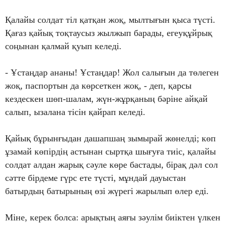
Қалайы солдат тіл қатқан жоқ, мылтығын қыса түсті.
Қағаз қайық тоқтаусыз жылжып барады, егеуқұйрық
соңынан қалмай қуып келеді.
- Ұстаңдар ананы! Ұстаңдар! Жол салығын да төлеген
жоқ, паспортын да көрсеткен жоқ, - деп, қарсы
кездескен шөп-шалам, жүн-жұрқаның бәріне айқай
салып, ызалана тісін қайрап келеді.
Қайық бұрынғыдан дашапшаң зымырай жөнелді; көп
ұзамай көпірдің астынан сыртқа шығуға тиіс, қалайы
солдат алдан жарық сәуле көре бастады, бірақ дәл сол
сәтте бірдеме гүрс ете түсті, мұндай дауыстан
батырдың батырының өзі жүрегі жарылып өлер еді.
Міне, керек болса: арықтың аяғы зәулім биіктен үлкен