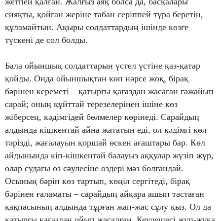
жетпей қалған. Жалғыз аяқ болса да, басқалары
сияқты, қойған жеріне табан серіппей тұра беретін,
құламайтын. Ақыры солдаттардың ішінде көзге
түскені де сол болды.
Бала ойыншық солдаттарын үстел үстіне қаз-қатар
қойды. Онда ойыншықтан көп нәрсе жоқ, бірақ
бәрінен кереметі – қатырғы қағаздан жасаған ғажайып
сарай; оның құйттай терезелерінен ішіне көз
жіберсең, кәдімгідей бөлмелер көрінеді. Сарайдың
алдында кішкентай айна жататын еді, ол кәдімгі көл
тәрізді, жағалауын қоршай өскен ағаштары бар. Көл
айдынында кіп-кішкентай балауыз аққулар жүзіп жүр,
олар судағы өз сәулесіне өздері мәз болғандай.
Осының бәрін көз тартып, көңіл сергітеді, бірақ
бәрінен ғаламаты – сарайдың айқара ашып тастаған
қақпасының алдында тұрған жап-жас сұлу қыз. Ол да
қатырғы қағаздан ойып жасалған. Кеудешесі жұп-жұқа