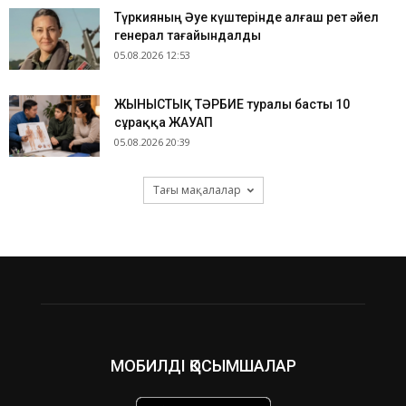
Түркияның Әуе күштерінде алғаш рет әйел
генерал тағайындалды
05.08.2026 12:53
ЖЫНЫСТЫҚ ТӘРБИЕ туралы басты 10
сұраққа ЖАУАП
05.08.2026 20:39
Тағы мақалалар
МОБИЛДІ ҚОСЫМШАЛАР