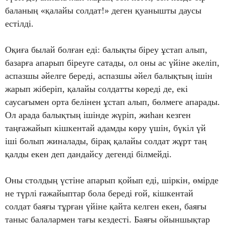
баланың «қалайы солдат!» деген қуанышты даусы
естілді.
Оқиға былай болған еді: балықты біреу ұстап алып,
базарға апарып біреуге сатады, ол оны ас үйіне әкеліп,
аспазшы әйелге береді, аспазшы әйел балықтың ішін
жарып жіберіп, қалайы солдатты көреді де, екі
саусағымен орта белінен ұстап алып, бөлмеге апарады.
Ол арада балықтың ішінде жүріп, жиһан кезген
таңғажайып кішкентай адамды көру үшін, бүкіл үй
іші болып жиналады, бірақ қалайы солдат жұрт таң
қалды екен деп дандайсу дегенді білмейді.
Оны столдың үстіне апарып қойып еді, шіркін, өмірде
не түрлі ғажайыптар бола береді ғой, кішкентай
солдат баяғы тұрған үйіне қайта келген екен, баяғы
таныс балалармен тағы кездесті. Баяғы ойыншықтар