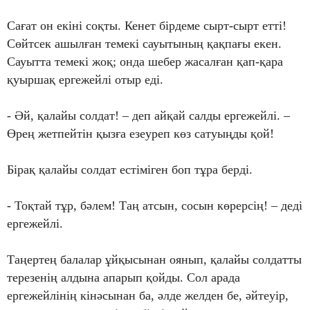
Сағат он екіні соқты. Кенет бірдеме сырт-сырт етті!
Сөйтсек ашылған темекі сауытының қақпағы екен.
Сауытта темекі жоқ; онда шебер жасалған қап-қара
қуыршақ ергежейлі отыр еді.
- Әй, қалайы солдат! – деп айқай салды ергежейлі. –
Өрең жетпейтін қызға езеуреп көз сатуыңды қой!
Бірақ қалайы солдат естіміген боп тұра берді.
- Тоқтай тұр, бәлем! Таң атсын, сосын көрерсің! – деді
ергежейлі.
Таңертең балалар ұйқысынан оянып, қалайы солдатты
терезенің алдына апарып қойды. Сол арада
ергежейлінің кінәсынан ба, әлде желден бе, әйтеуір,