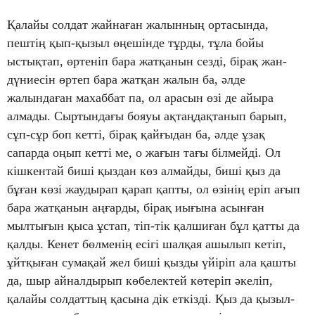
Қалайы солдат жайнаған жалынның ортасында,
пештің қып-қызыл өңешінде тұрды, тұла бойы
ыстықтап, өртеніп бара жатқанын сезді, бірақ жан-
дүниесін өртеп бара жатқан жалын ба, әлде
жалындаған махаббат па, ол арасын өзі де айыра
алмады. Сыртындағы бояуы ақтаңдақтанып барып,
сұп-сұр боп кетті, бірақ қайғыдан ба, әлде ұзақ
сапарда оңып кетті ме, о жағын тағы білмейді. Ол
кішкентай биші қыздан көз алмайды, биші қыз да
бұған көзі жаудырап қарап қапты, ол өзінің еріп ағып
бара жатқанын аңғарды, бірақ иығына асынған
мылтығын қыса ұстап, тіп-тік қалшиған бұл қатты да
қалды. Кенет бөлменің есігі шалқая ашылып кетіп,
ұйтқыған сумақай жел биші қызды үйіріп ала қашты
да, шыр айналдырып көбелектей көтеріп әкеліп,
қалайы солдаттың қасына дік еткізді. Қыз да қызыл-