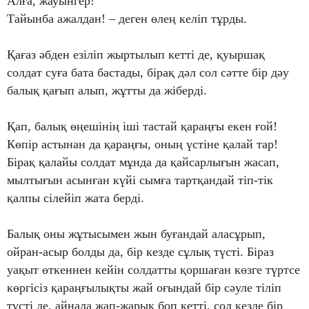
Алға, жауынгер!
Тайынба ажалдан! – деген өлең келіп тұрды.
Қағаз әбден езіліп жыртылып кетті де, қуыршақ
солдат суға бата бастады, бірақ дәл сол сәтте бір дәу
балық қағып алып, жұтты да жіберді.
Қап, балық өңешінің іші тастай қараңғы екен ғой!
Көпір астынан да қараңғы, оның үстіне қалай тар!
Бірақ қалайы солдат мұнда да қайсарлығын жасап,
мылтығын асынған күйі сымға тартқандай тіп-тік
қалпы сілейіп жата берді.
Балық оны жұтысымен жын буғандай аласұрып,
ойран-асыр болды да, бір кезде сұлық түсті. Біраз
уақыт өткеннен кейін солдатты қоршаған көзге түртсе
көргісіз қараңғылықты жай оғындай бір сәуле тіліп
түсті де, айнала жап-жарық боп кетті, сол кезде бір