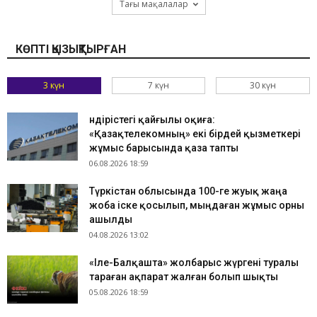
Тағы мақалалар
КӨПТІ ҚЫЗЫҚТЫРҒАН
3 күн
7 күн
30 күн
Өндірістегі қайғылы оқиға:
«Қазақтелекомның» екі бірдей қызметкері
жұмыс барысында қаза тапты
06.08.2026 18:59
Түркістан облысында 100-ге жуық жаңа
жоба іске қосылып, мыңдаған жұмыс орны
ашылды
04.08.2026 13:02
«Іле-Балқашта» жолбарыс жүргені туралы
тараған ақпарат жалған болып шықты
05.08.2026 18:59