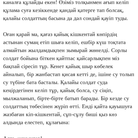
каналға құлайды екен! Өзіміз толқынмен ағып келіп
құлама суға кезіккенде қандай қатерге тап болсақ,
қалайы солдаттың басына да дәл сондай қауіп туды.
Оған қарай ма, қағаз қайық кішкентай көпірдің
астынан сумаң етіп шыға келіп, ешбір күш тоқтата
алмайтын жылдамдықпен зымырай жөнелді. Сорлы
солдат бойына біткен қайтпас қайсарлықпен міз
бақпай сіресіп тұр. Кенет қайық шыр көбелек
айналып, бір жанбастап қисая кетті де, ішіне су толып
су түбіне бата басталы. Қалайы солдат суда
кеңірдегінен келіп тұр, қайық болса, су сіңіп,
мылжаланып, бірте-бірте батып барады. Бір кезде су
солдаттың төбесінен жүріп өтті. Енді қайта қауышуға
жазбаған кіп-кішкентай, сұп-сұлу биші қыз көз
алдында елестеп, құлағына: