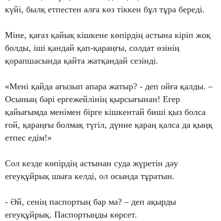
күйі, былқ етпестен алға көз тіккен бұл тұра береді.
Міне, қағаз қайық кішкене көпірдің астына кіріп жоқ
болды, іші қандай қап-қараңғы, солдат өзінің
қорапшасында қайта жатқандай сезінді.
«Мені қайда ағызып апара жатыр? - деп ойға қалды. –
Осының бәрі ергежейлінің қырсығынан! Егер
қайығымда менімен бірге кішкентай биші қыз болса
ғой, қараңғы болмақ түгіл, дүние қараң қалса да қыңқ
етпес едім!»
Сол кезде көпірдің астынан суда жүретін дәу
егеуқұйрық шыға келді, ол осында тұратын.
- Әй, сенің паспортың бар ма? – деп ақырды
егеуқұйрық. Паспортыңды көрсет.