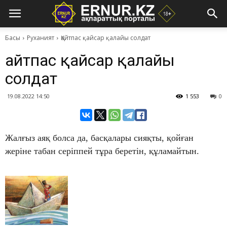
Басы
Руханият
Қайтпас қайсар қалайы солдат
Қайтпас қайсар қалайы
солдат
19.08.2022 14:50
1 553
0
Жалғыз аяқ болса да, басқалары сияқты, қойған
жеріне табан серіппей тұра беретін, құламайтын.