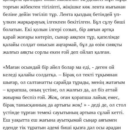
торғын жібектен тігіліпті, жіңішке көк лента иығынан
беліне дейін төгіліп тұр. Лента қыздың бетіндей үп-
үлкен жарқырауық ілгекпен бекітілген. Бұл сұлу биші
болатын. Екі қолын ілгері созып, бір аяғын артқа
қарай жоғары көтеріп, сынар аяқпен тұр, қапелімде
қалайы солдат онысын аңғармай, бұл да өзім сияқты
жалғыз аяқты сорлы екен ғой деп ойлап қалған.
«Маған осындай бір әйел болар ма еді, - деген ой
келеді қалайы солдатқа. – Бірақ ол текті тұқымнан
шығар, ол салтанатты сарайда тұрады, менің жатағым
– қорапша, оның үстіне, ол жалғыз да, ал біз аттай
жиырма беспіз ғой. Жоқ, оған қорапша лайық емес,
бірақ танысқанның да артығы жоқ! » - деді де, ол стол
үстінде тұрған темекі сауытының артына сұлай кетті.
Еш уақытта еш жағына ауытқымай сыңар аяғымен
еденде тік тұратын әдемі биші қызға дәл осы арадан