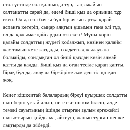
стол үстінде сол қалпында тұр, таңғажайып
салтанатты сарай да, әдемі биші қыз да орнында тұр
екен. Ол да сол баяғы бұл бір аяғын артқа қарай
аспанға көтеріп, сыңар аяқтың ұшымен ғана әлі тұр,
ол да қажымас қайсардың өзі екен! Мұны көріп
қалайы солдаттың жүрегі қобалжып, көзінен қалайы
жас тамып кете жаздады, солдаттың жылауына
болмайды, сондықтан ол биші қыздан көзін алмай
қатты да қалды. Биші қыз да оған тесіле қарап қапты.
Бірақ бұл да, анау да бір-біріне ләм деп тіл қатқан
жоқ.
Кенет кішкентай балалардың біреуі қуыршақ солдатты
шап беріп ұстай алып, неге екенін кім білсін, әлде
темекі сауытының ішінде отырған зұлым ергежейлі
шағыстырып қойды ма, әйтеуір, жанып тұрған пешке
лақтырды да жіберді.