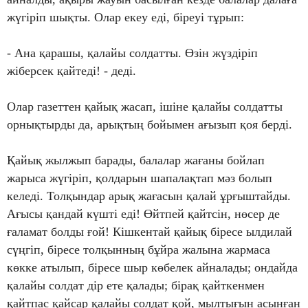
жүгіріп шықты. Олар екеу еді, біреуі тұрып:
- Ана қарашы, қалайы солдатты. Өзін жүздіріп
жіберсек қайтеді! - деді.
Олар газеттен қайық жасап, ішіне қалайы солдатты
орнықтырды да, арықтың бойымен ағызып қоя берді.
Қайық жылжып барады, балалар жағаны бойлап
жарыса жүгіріп, қолдарын шапалақтап мәз болып
келеді. Толқындар арық жағасын қалай ұрғыштайды.
Ағысы қандай күшті еді! Өйтпей қайтсін, нөсер де
ғаламат болды ғой! Кішкентай қайық біресе ылдилай
сүңгіп, біресе толқынның бұйра жалына жармаса
көкке атылып, біресе шыр көбелек айналады; ондайда
қалайы солдат дір ете қалады; бірақ қайткенмен
қайтпас қайсар қалайы солдат қой, мылтығын асынған