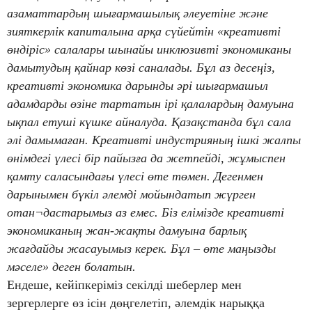
азаматтардың шығармашылық әлеуетіне және
зияткерлік капиталына арқа сүйейтін «креативті
өндіріс» салалары шынайы инклюзивті экономиканы
дамытудың қайнар көзі саналады. Бұл аз десеңіз,
креативті экономика дарынды әрі шығармашыл
адамдарды өзіне тартатын ірі қалалардың дамуына
ықпал етуші күшке айналуда. Қазақстанда бұл сала
әлі дамымаған. Креативті индустрияның ішкі жалпы
өнімдегі үлесі бір пайызға да жетпейді, жұмыспен
қамту саласындағы үлесі өте төмен. Дегенмен
дарынымен бүкіл әлемді мойындатып жүрген
отан¬дастарымыз аз емес. Біз елімізде креативті
экономиканың жан-жақты дамуына барлық
жағдайды жасауымыз керек. Бұл – өте маңызды
мәселе» деген болатын.
Ендеше, кейіпкеріміз секілді шеберлер мен
зергерлерге өз ісін дөңгелетіп, әлемдік нарыққа