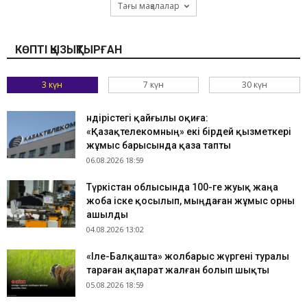
Тағы мақалалар
КӨПТІ ҚЫЗЫҚТЫРҒАН
3 күн
7 күн
30 күн
Өндірістегі қайғылы оқиға:
«Қазақтелекомның» екі бірдей қызметкері
жұмыс барысында қаза тапты
06.08.2026 18:59
Түркістан облысында 100-ге жуық жаңа
жоба іске қосылып, мыңдаған жұмыс орны
ашылды
04.08.2026 13:02
«Іле-Балқашта» жолбарыс жүргені туралы
тараған ақпарат жалған болып шықты
05.08.2026 18:59