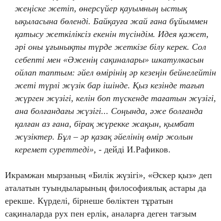
жеңіске жетіп, өнерсүйер қауымның ыстық
ықыласына бөленді. Байқауға жай ғана бұйыммен
қатысу жеткіліксіз екенін түсіндім. Идея қажет,
әрі оны ұғынықты түрде жеткізе білу керек. Сол
себепті мен «Әженің сақиналары» шкатулкасын
ойлап таптым: әйел өмірінің әр кезеңін бейнелейтін
жеті түрлі жүзік бар ішінде. Қыз кезінде тағып
жүрген жүзігі, келін боп түскенде тағатын жүзігі,
ана болғандағы жүзігі... Соңында, әже болғанда
қалған аз ғана, бірақ жүрекке жақын, қымбат
жүзіктер. Бұл – әр қазақ әйелінің өмір жолын
керемет суреттеді»,
- дейді И.Рафиков.
Икрамжан мырзаның «Билік жүзігі», «Әскер қыз» деп
аталатын туындыларының философиялық астары да
ерекше. Күрделі, бірнеше бөліктен тұратын
сақиналарда рух пен ерлік, аналарға деген тағзым