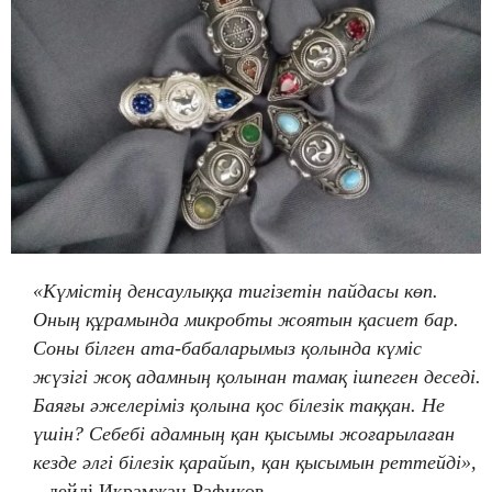
«Күмістің денсаулыққа тигізетін пайдасы көп.
Оның құрамында микробты жоятын қасиет бар.
Соны білген ата-бабаларымыз қолында күміс
жүзігі жоқ адамның қолынан тамақ ішпеген деседі.
Баяғы әжелеріміз қолына қос білезік таққан. Не
үшін? Себебі адамның қан қысымы жоғарылаған
кезде әлгі білезік қарайып, қан қысымын реттейді»,
– дейді Икрамжан Рафиков.