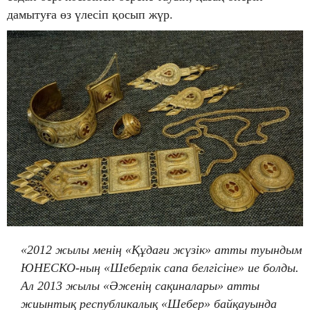
дамытуға өз үлесіп қосып жүр.
«2012 жылы менің «Құдағи жүзік» атты туындым
ЮНЕСКО-ның «Шеберлік сапа белгісіне» ие болды.
Ал 2013 жылы «Әженің сақиналары» атты
жиынтық республикалық «Шебер» байқауында