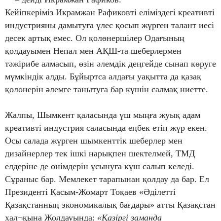
Кейіпкеріміз Икрамжан Рафиковті еліміздегі креативті
индустрияны дамытуға үлес қосып жүрген талант иесі
десек артық емес. Ол қолөнершілер Одағының
қолдауымен Непал мен АҚШ-та шеберлермен
тәжірибе алмасып, өзін әлемдік деңгейде сынап көруге
мүмкіндік алды. Бұйыртса алдағы уақытта да қазақ
қолөнерін әлемге танытуға бар күшін салмақ ниетте.
Жалпы, Шымкент қаласында үш мыңға жуық адам
креативті индустрия саласында еңбек етіп жүр екен.
Осы салада жүрген шымкенттік шеберлер мен
дизайнерлер тек ішкі нарықпен шектелмей, ТМД
елдеріне де өнімдерін ұсынуға күш салып келеді.
Сұраныс бар. Мемлекет тарапынан қолдау да бар. Ел
Президенті Қасым-Жомарт Тоқаев «Әділетті
Қазақстанның экономикалық бағдары» атты Қазақстан
хал¬қына Жолдауында:
«Қазіргі заманда