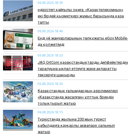
06.08.2026 18:59
Өндірістегі қайғылы оқиға: «Қазақтелекомның»
екі бірдей қызметкері жұмыс барысында қаза
тапты
06.08.2026 18:46
Енді үй жануарларының төлқұжаты eGov Mobile-
да қолжетімді
06.08.2026 18:33
JAQ.OrtCom қазақстандықтарды дипфейктердің
таралуына ықпал етпеуге және ақпаратты
тексеруге шақырды
06.08.2026 18:20
Қазақстандық ғалымдардың әзірлемелері
«Қазақстанда жасалған» ұлттық брендін
толықтырып жатыр
06.08.2026 18:15
Түркістанда жылына 200 мың турист
қабылдауға қауқарлы аквапарк салынып
жатыр