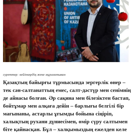
суреттер: кейіпкердің жеке мұрағатынан
Қазақтың байырғы тұрмысында зергерлік өнер –
тек сән-салтанаттың емес, салт-дәстүр мен сенімнің
де айнасы болған. Әр сақина мен білезіктен бастап,
бойтұмар мен алқаға дейін – барлығы белгілі бір
мағынаны, астарлы ұғымды бойына сіңіріп,
халықтың рухани дүниесімен, өмір сүру салтымен
біте қайнасқан. Бұл – халқымыздың ежелден келе