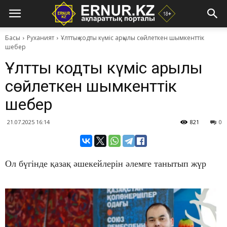
Басы
Руханият
​Ұлттық кодты күміс арқылы сөйлеткен шымкенттік
шебер
​Ұлттық кодты күміс арқылы
сөйлеткен шымкенттік
шебер
21.07.2025 16:14
821
0
Ол бүгінде қазақ әшекейлерін әлемге танытып жүр