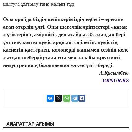
шығуға ұмтылу ғана қалып тұр.
Осы орайда біздің кейіпкеріміздің еңбегі – ерекше
атап өтерлік үлгі. Оны шетелдік әріптестері «қазақ
жүзіктерінің әміршісі» деп атайды. 33 жылдан бері
ұлттық кодты күміс арқылы сөйлетіп, күмістің
қасиетін қастерлеп, қолөнерді жанымен сезініп келе
жатқан шебердің таланты мен талабы креативті
индустрияның болашағына үлкен үміт береді.
А.Қасымбек,
ERNUR.KZ
АҚПАРАТТАР АҒЫМЫ