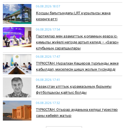
06.08.2026 18:07
Қосшы бағытындағы LRT құрылысы жаңа
кезеңге өтті
06.08.2026 17:54
Партиялар мен азаматтық қоғамның өзара іс-
қимылы жүйелі негізде артып келеді – «Sarap»
клубының сарапшылары
06.08.2026 17:47
ТҮРКІСТАН: Нұралхан Көшеров тұрғынды жеке
қабылдап, мәселесін шешу жолын түсіндірді
06.08.2026 17:41
Қазақстан ұлттық құрамасының бұрынғы
футболшысы қайтыс болды
06.08.2026 17:32
ТҮРКІСТАН: Отырар ауданына келуші туристер
саны көбейіп жатыр