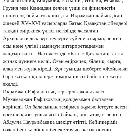
Ұлыбритания, Колумбия, Испания, Италия, Мьянма,
Грузия мен Кениядан келген үздік он финалистің
ішінен оқ бойы озық шықты. Икрамжан дайындаған
әшекей XV–XVI ғасырларда Батыс Қазақстан әйелдері
таққан өңіржиек үлгісі негізінде жасалған.
Археологиялық зерттеулерге сүйене отырып, зергер
осы көне үлгіні заманауи интерпретациямен
жаңғыртыпты. Нәтижесінде «Батыс Қазақстан» атты
жинақ дүниеге келді. Оған өңіржиек, білезік, сырға,
алқа мен жүзік кіреді. Бұл туынды шеберге «Жойылып
бара жатқан қолөнер» номинациясы бойынша жеңіс
әкелді.
Икрамжан Рафиковтың зергерлік жолы әкесі
Мухамаджан Рафиковтың қолдауымен басталған
көрінеді. Ол баласының темірмен жұмыс істеуге деген
ерекше қызығушылығын байқап, оны атақты зергер
Абдулла Наурызбаевқа шәкірт етіпті. Кейіпкеріміз
содан бері кәсібінен береке тауып, қазақ өнерін