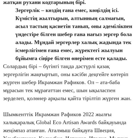
жатқан рухани кодтарының бірі.
Зергерлік – көздің ғана емес, көңілдің ісі.
Күмістің жылтырын, алтынның салмағын,
асыл тастың қасиетін танып, оны әдемілікпен
үндестіре білген шебер ғана нағыз зергер бола
алады. Мұндай зергерлер халық жадында тек
ісмерлігімен ғана емес, жүректегі жылуын
бұйымға сіңіре білген өнерімен есте қалады.
Солардың бірі – бүгінгі таңда дәстүрлі қазақ
зергерлігін жаңғыртып, оны кәсіби деңгейге көтеріп
жүрген шебер Икрамжан Рафиков. Ол – ата-баба
мұрасын тек мұрағаттан емес, шын ықыласпен
зерделеп, қолөнер арқылы қайта тірілтіп жүрген жан.
Шымкенттік Икрамжан Рафиков 2022 жылғы
халықаралық Global Eco Artisan Awards байқауында
жеңімпаз атанған. Аталмыш байқауға Швеция,