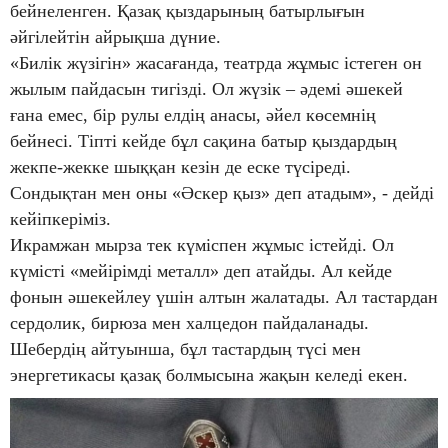
бейнеленген. Қазақ қыздарының батырлығын
әйгілейтін айрықша дүние.
«Билік жүзігін» жасағанда, театрда жұмыс істеген он
жылым пайдасын тигізді. Ол жүзік – әдемі әшекей
ғана емес, бір рулы елдің анасы, әйел көсемнің
бейнесі. Тіпті кейде бұл сақина батыр қыздардың
жекпе-жекке шыққан кезін де еске түсіреді.
Сондықтан мен оны «Әскер қыз» деп атадым», - дейді
кейіпкеріміз.
Икрамжан мырза тек күміспен жұмыс істейді. Ол
күмісті «мейірімді металл» деп атайды. Ал кейде
фонын әшекейлеу үшін алтын жалатады. Ал тастардан
сердолик, бирюза мен халцедон пайдаланады.
Шебердің айтуынша, бұл тастардың түсі мен
энергетикасы қазақ болмысына жақын келеді екен.