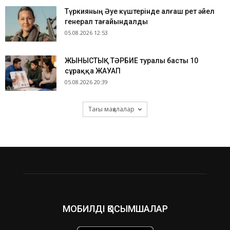
Түркияның Әуе күштерінде алғаш рет әйел
генерал тағайындалды
05.08.2026 12:53
ЖЫНЫСТЫҚ ТӘРБИЕ туралы басты 10
сұраққа ЖАУАП
05.08.2026 20:39
Тағы мақалалар
МОБИЛДІ ҚОСЫМШАЛАР