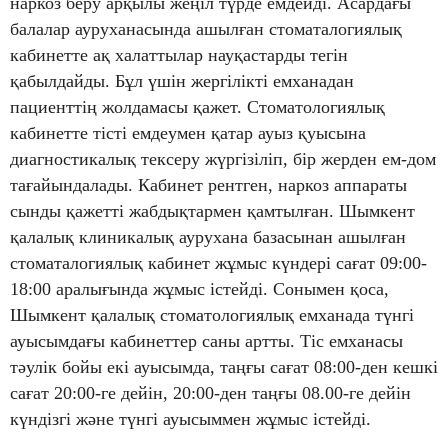
наркоз беру арқылы жеңіл түрде емдейді. Асардағы
балалар ауруханасында ашылған стоматалогиялық
кабинетте ақ халаттылар науқастарды тегін
қабылдайды. Бұл үшін жергілікті емханадан
пациенттің жолдамасы қажет. Стоматологиялық
кабинетте тісті емдеумен қатар ауыз қуысына
диагностикалық тексеру жүргізіліп, бір жерден ем-дом
тағайындалады. Кабинет рентген, наркоз аппараты
сынды қажетті жабдықтармен қамтылған. Шымкент
қалалық клиникалық аурухана базасынан ашылған
стоматалогиялық кабинет жұмыс күндері сағат 09:00-
18:00 аралығында жұмыс істейді. Сонымен қоса,
Шымкент қалалық стоматологиялық емханада түнгі
ауысымдағы кабинеттер саны артты. Тіс емханасы
тәулік бойы екі ауысымда, таңғы сағат 08:00-ден кешкі
сағат 20:00-ге дейін, 20:00-ден таңғы 08.00-ге дейін
күндізгі және түнгі ауысыммен жұмыс істейді.