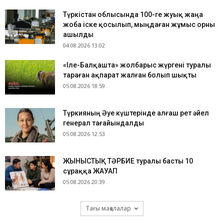
Түркістан облысында 100-ге жуық жаңа
жоба іске қосылып, мыңдаған жұмыс орны
ашылды
04.08.2026 13:02
«Іле-Балқашта» жолбарыс жүргені туралы
тараған ақпарат жалған болып шықты
05.08.2026 18:59
Түркияның Әуе күштерінде алғаш рет әйел
генерал тағайындалды
05.08.2026 12:53
ЖЫНЫСТЫҚ ТӘРБИЕ туралы басты 10
сұраққа ЖАУАП
05.08.2026 20:39
Тағы мақалалар