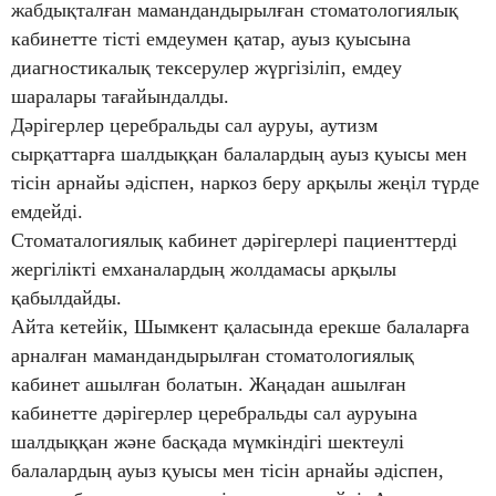
жабдықталған мамандандырылған стоматологиялық
кабинетте тісті емдеумен қатар, ауыз қуысына
диагностикалық тексерулер жүргізіліп, емдеу
шаралары тағайындалды.
Дәрігерлер церебральды сал ауруы, аутизм
сырқаттарға шалдыққан балалардың ауыз
қуысы мен
тісін арнайы әдіспен, наркоз беру арқылы жеңіл түрде
емдейді.
Стоматалогиялық кабинет дәрігерлері пациенттерді
жергілікті емханалардың жолдамасы арқылы
қабылдайды.
Айта кетейік, Шымкент қаласында ерекше балаларға
арналған мамандандырылған стоматологиялық
кабинет ашылған болатын. Жаңадан ашылған
кабинетте дәрігерлер церебральды сал ауруына
шалдыққан және басқада мүмкіндігі шектеулі
балалардың ауыз қуысы мен тісін арнайы әдіспен,