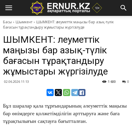
Басы
Шымкент
ШЫМКЕНТ: әлеуметтік маңызы бар азық-түлік
бағасын тұрақтандыру жұмыстары жүргізілуде
ШЫМКЕНТ: әлеуметтік
маңызы бар азық-түлік
бағасын тұрақтандыру
жұмыстары жүргізілуде
02.06.2026 11:13
1 600
0
Бұл шаралар қала тұрғындарының әлеуметтік маңызы
бар өнімдерге қолжетімділігін арттыруға және баға
тұрақтылығын сақтауға бағытталған.