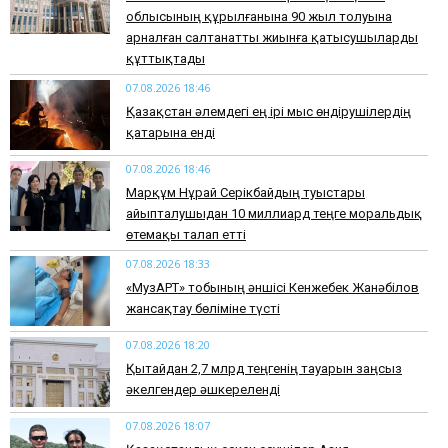
облысының құрылғанына 90 жыл толуына
арналған салтанатты жиынға қатысушыларды
құттықтады
07.08.2026 18:46
Қазақстан әлемдегі ең ірі мыс өндірушілердің
қатарына енді
07.08.2026 18:46
Марқұм Нұрай Серікбайдың туыстары
айыпталушыдан 10 миллиард теңге моральдық
өтемақы талап етті
07.08.2026 18:33
«МузАРТ» тобының әншісі Кенжебек Жанәбілов
жансақтау бөліміне түсті
07.08.2026 18:20
Қытайдан 2,7 млрд теңгенің тауарын заңсыз
әкелгендер әшкереленді
07.08.2026 18:07