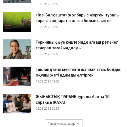
06.08.2026 18:59
«Іле-Балқашта» жолбарыс жүргені туралы
тараған ақпарат жалған болып шықты
05.08.2026 18:59
Түркияның Әуе күштерінде алғаш рет әйел
генерал тағайындалды
05.08.2026 12:53
Таиландтағы мектепте жаппай атыс болды:
оқушы жеті адамды өлтірген
07.08.2026 12:53
ЖЫНЫСТЫҚ ТӘРБИЕ туралы басты 10
сұраққа ЖАУАП
05.08.2026 20:39
Тағы мақалалар