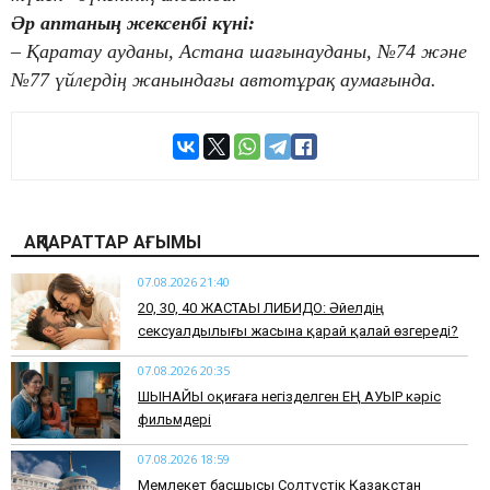
Әр аптаның жексенбі күні:
– Қаратау ауданы, Астана шағынауданы, №74 және
№77 үйлердің жанындағы автотұрақ аумағында.
АҚПАРАТТАР АҒЫМЫ
07.08.2026 21:40
​20, 30, 40 ЖАСТАҒЫ ЛИБИДО: Әйелдің
сексуалдылығы жасына қарай қалай өзгереді?
07.08.2026 20:35
​ШЫНАЙЫ оқиғаға негізделген ЕҢ АУЫР кәріс
фильмдері
07.08.2026 18:59
Мемлекет басшысы Солтүстік Қазақстан