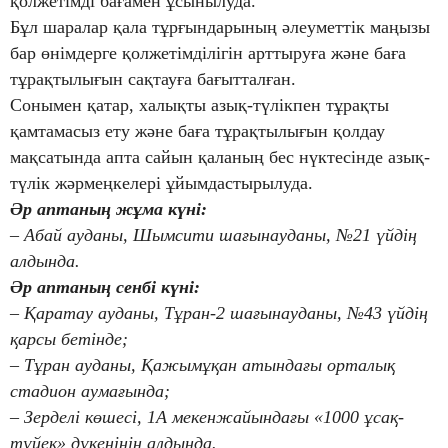
қолжетімді бағамен ұсынылуда.
Бұл шаралар қала тұрғындарының әлеуметтік маңызы
бар өнімдерге қолжетімділігін арттыруға және баға
тұрақтылығын сақтауға бағытталған.
Сонымен қатар, халықты азық-түлікпен тұрақты
қамтамасыз ету және баға тұрақтылығын қолдау
мақсатында апта сайын қаланың бес нүктесінде азық-
түлік жәрмеңкелері ұйымдастырылуда.
Әр аптаның жұма күні:
– Абай ауданы, Шымсити шағынауданы, №21 үйдің
алдында.
Әр аптаның сенбі күні:
– Қаратау ауданы, Тұран-2 шағынауданы, №43 үйдің
қарсы бетінде;
– Тұран ауданы, Қажымұқан атындағы орталық
стадион аумағында;
– Зерделі көшесі, 1А мекенжайындағы «1000 ұсақ-
түйек» дүкенінің алдында.