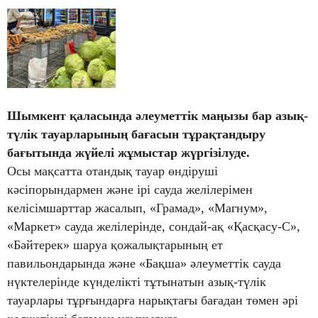
Шымкент қаласында әлеуметтік маңызы бар азық-
түлік тауарларының бағасын тұрақтандыру
бағытында жүйелі жұмыстар жүргізілуде.
Осы мақсатта отандық тауар өндіруші
кәсіпорындармен және ірі сауда желілерімен
келісімшарттар жасалып, «Грамад», «Магнум»,
«Маркет» сауда желілерінде, сондай-ақ «Қасқасу-С»,
«Бәйтерек» шаруа қожалықтарының ет
павильондарында және «Бақша» әлеуметтік сауда
нүктелерінде күнделікті тұтынатын азық-түлік
тауарлары тұрғындарға нарықтағы бағадан төмен әрі