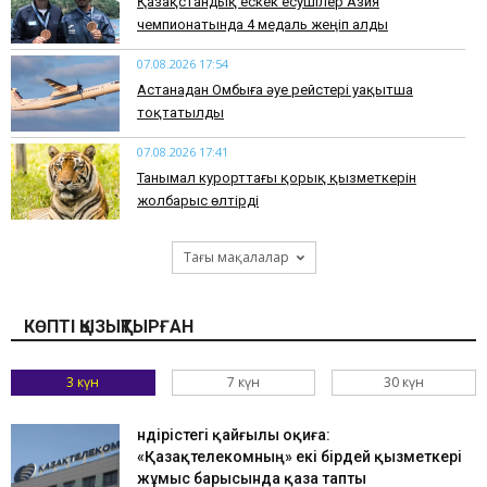
Қазақстандық ескек есушілер Азия
чемпионатында 4 медаль жеңіп алды
07.08.2026 17:54
Астанадан Омбыға әуе рейстері уақытша
тоқтатылды
07.08.2026 17:41
​Танымал курорттағы қорық қызметкерін
жолбарыс өлтірді
Тағы мақалалар
КӨПТІ ҚЫЗЫҚТЫРҒАН
3 күн
7 күн
30 күн
Өндірістегі қайғылы оқиға:
«Қазақтелекомның» екі бірдей қызметкері
жұмыс барысында қаза тапты