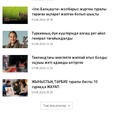
«Іле-Балқашта» жолбарыс жүргені туралы
тараған ақпарат жалған болып шықты
05.08.2026 18:59
Түркияның Әуе күштерінде алғаш рет әйел
генерал тағайындалды
05.08.2026 12:53
Таиландтағы мектепте жаппай атыс болды:
оқушы жеті адамды өлтірген
07.08.2026 12:53
ЖЫНЫСТЫҚ ТӘРБИЕ туралы басты 10
сұраққа ЖАУАП
05.08.2026 20:39
Тағы мақалалар