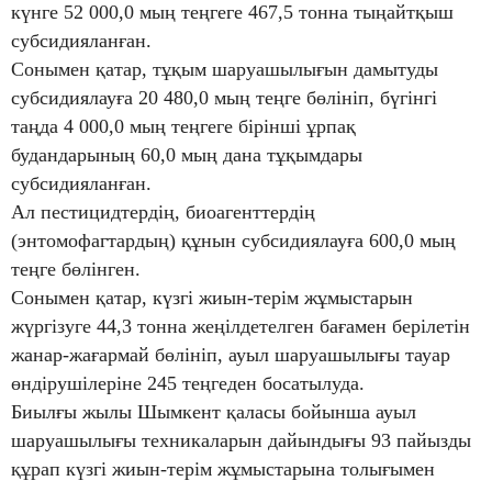
күнге 52 000,0 мың теңгеге 467,5 тонна тыңайтқыш
субсидияланған.
Сонымен қатар, тұқым шаруашылығын дамытуды
субсидиялауға 20 480,0 мың теңге бөлініп, бүгінгі
таңда 4 000,0 мың теңгеге бірінші ұрпақ
будандарының 60,0 мың дана тұқымдары
субсидияланған.
Ал пестицидтердің, биоагенттердiң
(энтомофагтардың) құнын субсидиялауға 600,0 мың
теңге бөлінген.
Сонымен қатар, күзгі жиын-терім жұмыстарын
жүргізуге 44,3 тонна жеңілдетелген бағамен берілетін
жанар-жағармай бөлініп, ауыл шаруашылығы тауар
өндірушілеріне 245 теңгеден босатылуда.
Биылғы жылы Шымкент қаласы бойынша ауыл
шаруашылығы техникаларын дайындығы 93 пайызды
құрап күзгі жиын-терім жұмыстарына толығымен