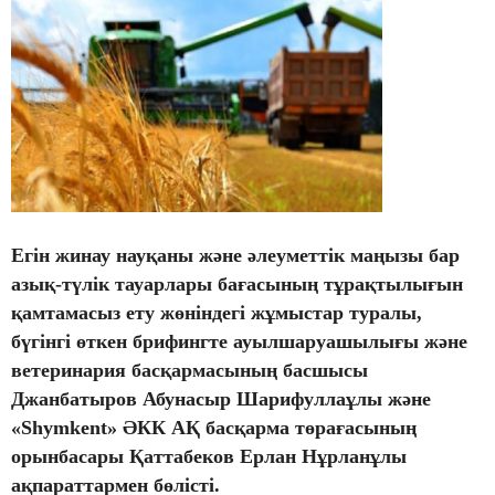
Егін жинау науқаны және әлеуметтік маңызы бар
азық-түлік тауарлары бағасының тұрақтылығын
қамтамасыз ету жөніндегі жұмыстар туралы,
бүгінгі өткен брифингте ауылшаруашылығы және
ветеринария басқармасының басшысы
Джанбатыров Абунасыр Шарифуллаұлы және
«Shymkent» ӘКК АҚ басқарма төрағасының
орынбасары Қаттабеков Ерлан Нұрланұлы
ақпараттармен бөлісті.