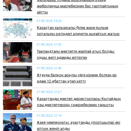
жәбірленуші мәртебесінен бас тартпайтынын
айтты
07.08.2026 14:26
Қазақстан халықаралық білім және ғылым
орталығы ретіндегі әлеуетін нығайтып жатыр
07.08.2026 12:53
Таиландтағы мектепте жаппай атыс болды:
оқушы жеті адамды өлтірген
07.08.2026 12:40
Ақтауда балкон арқылы үйге кірмек болған ер
адам 12-қабаттан құлап кетті
07.08.2026 12:27
Қазақстандық мектеп директорлары Қытайдың
озық мектептерінің тәжірибесімен танысты
07.08.2026 12:14
Азия чемпионаты: қазақстандық спортшылар екі
алтын жеңіп алды