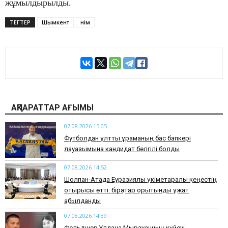
жұмылдырылды.
ТЕГТЕР
Шымкент
Өнім
АҚПАРАТТАР АҒЫМЫ
07.08.2026 15:05
Футболдан ұлттық құраманың бас бапкері
лауазымына кандидат белгілі болды
07.08.2026 14:52
Шолпан-Атада Еуразиялық үкіметаралық кеңестің
отырысы өтті: бірқатар қорытынды құжат
қабылданды
07.08.2026 14:39
Фельдшер Ұлдана Мырзуанның күйеуі