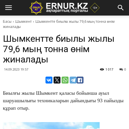
Басы
Шымкент
​Шымкентте биылғы жылы 79,6 мың тонна өнім
жиналады
​Шымкентте биылғы жылы
79,6 мың тонна өнім
жиналады
14.09.2023 19:57
1 017
0
Биылғы жылы Шымкент қаласы бойынша ауыл
шаруашылығы техникаларын дайындығы 93 пайызды
құрап отыр.