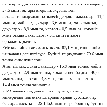
Спикерлердің айтуынша, осы жылы егістік жерлердің
27,5 мың гектары игеріліп,
жүргізілген
әртараптандырудың нәтижесінде дәнді-дақылдар - 11,4
мың га, майлы дақылдар - 3,6 мың га, мал азықтық
дақылдар - 8,9 мың га, картоп - 0,5 мың га, көкөніс
және бақша дақылдары - 3,1 мың га жерге
орналастырылған.
Егіс көлемінен ағымдағы жылы 87,1 мың тонна өнім
жиналады деп күтілуде. Бүгінгі таңда,жалпы 79,6 мың
тонна өнім жиналған.
Атап айтсақ, дәнді дақылдар - 16,9 мың тонна, майлы
дақылдар - 2,9 мың тонна, көкөніс пен бақша - 40,6
мың тонна, картоп - 4,8 мың тонна, мал азықтық -
14,4 мың тонна жиналған.
2023 жылы өнімділікті арттыру мақсатында
минералды тыңайтқыштардың құнын субсидиялау
бағдарламасына - 122 146,0 мың теңге бөлініп, бүгінгі