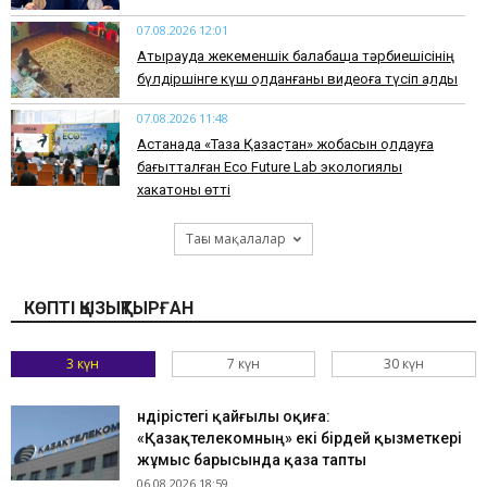
07.08.2026 12:01
Атырауда жекеменшік балабақша тәрбиешісінің
бүлдіршінге күш қолданғаны видеоға түсіп қалды
07.08.2026 11:48
Астанада «Таза Қазақстан» жобасын қолдауға
бағытталған Eco Future Lab экологиялық
хакатоны өтті
Тағы мақалалар
КӨПТІ ҚЫЗЫҚТЫРҒАН
3 күн
7 күн
30 күн
Өндірістегі қайғылы оқиға:
«Қазақтелекомның» екі бірдей қызметкері
жұмыс барысында қаза тапты
06.08.2026 18:59