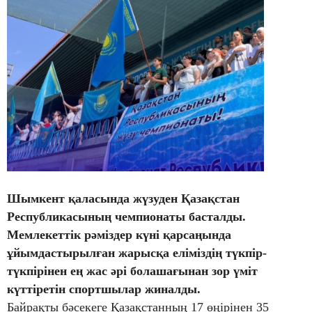
Шымкент қаласында жүзуден Қазақстан
Республикасының чемпионаты басталды.
Мемлекеттік рәміздер күні қарсаңында
ұйымдастырылған жарысқа еліміздің түкпір-
түкпірінен ең жас әрі болашағынан зор үміт
күттіретін спортшылар жиналды.
Байрақты бәсекеге Қазақстанның 17 өңірінен 35