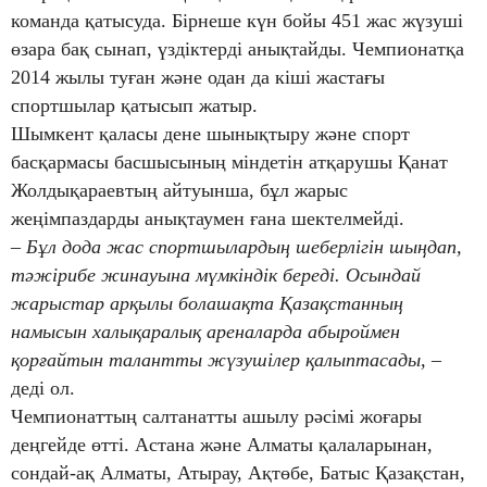
команда қатысуда. Бірнеше күн бойы 451 жас жүзуші
өзара бақ сынап, үздіктерді анықтайды. Чемпионатқа
2014 жылы туған және одан да кіші жастағы
спортшылар қатысып жатыр.
Шымкент қаласы дене шынықтыру және спорт
басқармасы басшысының міндетін атқарушы Қанат
Жолдықараевтың айтуынша, бұл жарыс
жеңімпаздарды анықтаумен ғана шектелмейді.
– Бұл дода жас спортшылардың шеберлігін шыңдап,
тәжірибе жинауына мүмкіндік береді. Осындай
жарыстар арқылы болашақта Қазақстанның
намысын халықаралық ареналарда абыроймен
қорғайтын талантты жүзушілер қалыптасады,
–
деді ол.
Чемпионаттың салтанатты ашылу рәсімі жоғары
деңгейде өтті. Астана және Алматы қалаларынан,
сондай-ақ Алматы, Атырау, Ақтөбе, Батыс Қазақстан,