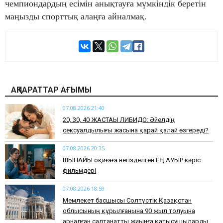
чемпиондардың есімін анықтауға мүмкіндік беретін
маңызды спорттық алаңға айналмақ.
АҚПАРАТТАР АҒЫМЫ
07.08.2026 21:40
​20, 30, 40 ЖАСТАҒЫ ЛИБИДО: Әйелдің
сексуалдылығы жасына қарай қалай өзгереді?
07.08.2026 20:35
​ШЫНАЙЫ оқиғаға негізделген ЕҢ АУЫР кәріс
фильмдері
07.08.2026 18:59
Мемлекет басшысы Солтүстік Қазақстан
облысының құрылғанына 90 жыл толуына
арналған салтанатты жиынға қатысушыларды