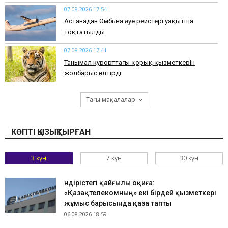
07.08.2026 17:54
Астанадан Омбыға әуе рейстері уақытша
тоқтатылды
07.08.2026 17:41
​Танымал курорттағы қорық қызметкерін
жолбарыс өлтірді
Тағы мақалалар
КӨПТІ ҚЫЗЫҚТЫРҒАН
3 күн
7 күн
30 күн
Өндірістегі қайғылы оқиға:
«Қазақтелекомның» екі бірдей қызметкері
жұмыс барысында қаза тапты
06.08.2026 18:59