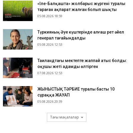
«Іле-Балқашта» жолбарыс жүргені туралы
тараған ақпарат жалған болып шықты
05.08.2026 18:59
Түркияның Әуе күштерінде алғаш рет әйел
генерал тағайындалды
05.08.2026 12:53
Таиландтағы мектепте жаппай атыс болды:
оқушы жеті адамды өлтірген
07.08.2026 12:53
ЖЫНЫСТЫҚ ТӘРБИЕ туралы басты 10
сұраққа ЖАУАП
05.08.2026 20:39
Тағы мақалалар