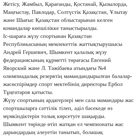
Жетісу, Жамбыл, Қарағанды, Қостанай, Қызылорда,
Маңғыстау, Павлодар, Солтүстік Қазақстан, Ұлытау
және Шығыс Қазақстан облыстарынан келген
командалар көпшілікке таныстырылды.
Іс-шараға жүзу спортынан Қазақстан
Республикасының мемлекеттік жаттықтырушысы
Андрей Гершевич, Шымкент қалалық жүзу
федерациясының құрметті төрағасы Евгений
Яворский және Л. Тәжібаева атындағы №4
олимпиадалық резервтің мамандандырылған балалар-
жасөспірімдер спорт мектебінің директоры Ербол
Тұңғатаров қатысты.
Жүзу спортының ардагерлері мен сала мамандары жас
спортшыларға сәттілік тілеп, әділ бәсекеде өз
мүмкіндіктерін толық көрсетуге шақырды.
Шымкент төрінде өтіп жатқан ел чемпионаты жас
дарындардың әлеуетін танытып, болашақ