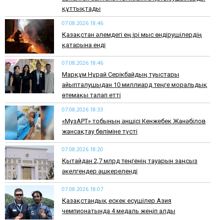
құттықтады
07.08.2026 18:46
Қазақстан әлемдегі ең ірі мыс өндірушілердің
қатарына енді
07.08.2026 18:46
Марқұм Нұрай Серікбайдың туыстары
айыпталушыдан 10 миллиард теңге моральдық
өтемақы талап етті
07.08.2026 18:33
«МузАРТ» тобының әншісі Кенжебек Жанәбілов
жансақтау бөліміне түсті
07.08.2026 18:20
Қытайдан 2,7 млрд теңгенің тауарын заңсыз
әкелгендер әшкереленді
07.08.2026 18:07
Қазақстандық ескек есушілер Азия
чемпионатында 4 медаль жеңіп алды