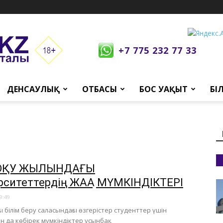
+7 775 232 77 33
ДЕНСАУЛЫҚ
ОТБАСЫ
БОС УАҚЫТ
БІ
 ОҚУ ЖЫЛЫНДАҒЫ
рситеттердің ЖАҢА МҮМКІНДІКТЕРІ
9:49
ы білім беру саласындағы өзгерістер студенттер үшін
н да көбірек мүмкіндіктер ұсынбақ