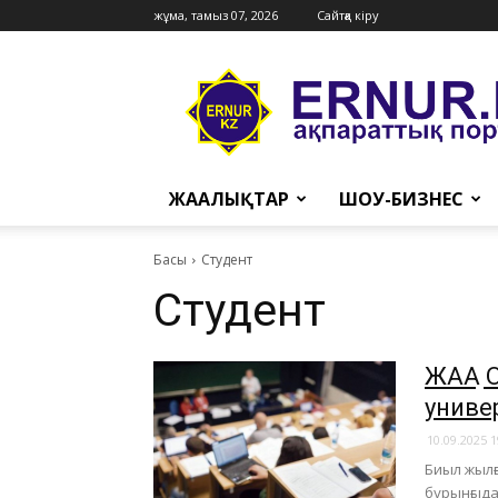
жұма, тамыз 07, 2026
Сайтқа кіру
Ernur
Press
ЖАҢАЛЫҚТАР
ШОУ-БИЗНЕС
Басы
Студент
Студент
ЖАҢА
униве
10.09.2025 1
Биыл жылғ
бұрынғыда