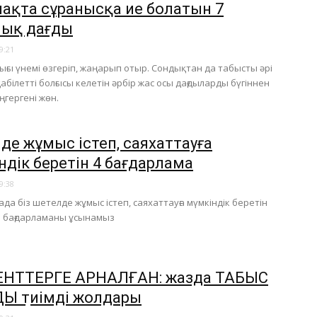
ақта сұранысқа ие болатын 7
ық дағды
9:21
ығы үнемі өзгеріп, жаңарып отыр. Сондықтан да табысты әрі
абілетті болғысы келетін әрбір жас осы дағдыларды бүгіннен
ңгергені жөн.
де жұмыс істеп, саяхаттауға
ндік беретін 4 бағдарлама
9:38
ада біз шетелде жұмыс істеп, саяхаттауға мүмкіндік беретін
л бағдарламаны ұсынамыз
НТТЕРГЕ АРНАЛҒАН: жазда ТАБЫС
ЫҢ тиімді жолдары