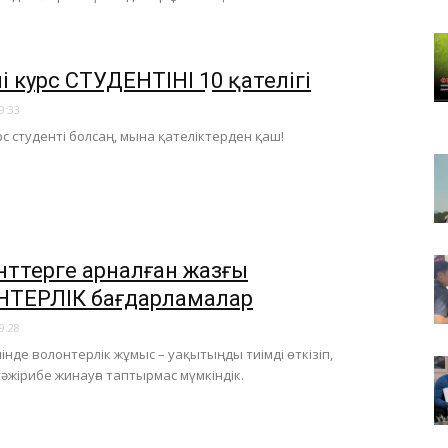
і курс СТУДЕНТІНІҢ 10 қателігі
9:33
урс студенті болсаң, мына қателіктерден қаш!
нттерге арналған жазғы
ТЕРЛІК бағдарламалар
9:28
лінде волонтерлік жұмыс – уақытыңды тиімді өткізіп,
әжірибе жинауға таптырмас мүмкіндік.