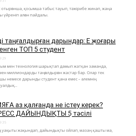
9:31
 отырғанша, қосымша табыс тауып, тәжірибе жинап, жаңа
ы үйреніп алған пайдалы.
і таңғалдырған дарындар: ЕҢ жоғары
ленген ТОП 5 студент
9:29
ылым мен технология шарықтап дамып жатқан заманда,
ен миллиондарды таңғалдырған жастар бар. Олар тек
шы немесе дарынды студент қана емес – әлемнің
уалдық...
ЯҒА аз қалғанда не істеу керек?
ЕСС ДАЙЫНДЫҚТЫҢ 5 тәсілі
9:35
 уақыты жақындап, дайындықты ойлап, мазаң қашты ма,