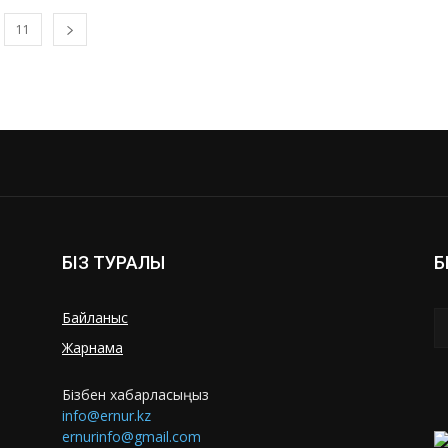
11
БІЗ ТУРАЛЫ
Б
Байланыс
Жарнама
Бізбен хабарласыңыз
info@ernur.kz
ernurinfo@gmail.com