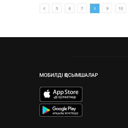
5
6
7
8
9
10
МОБИЛДІ ҚОСЫМШАЛАР