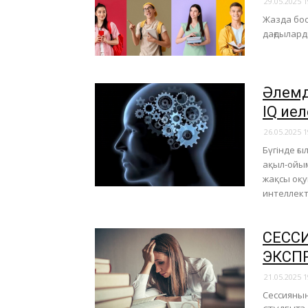
29.05.2025 1
Жазда бос
дағдылард
Әлемд
IQ ие
26.05.2025 1
Бүгінде ғ
ақыл-ойым
жақсы оқу
интеллект
СЕССИ
ЭКСПР
21.05.2025 1
Сессияның