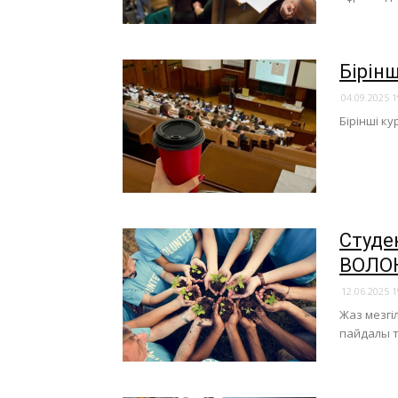
Бірінш
04.09.2025 1
Бірінші к
Студе
ВОЛОН
12.06.2025 1
Жаз мезгі
пайдалы т