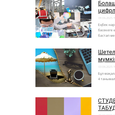
Болаш
цифрл
09.06.2025 1
Еңбек нар
бәсекеге қ
бастап ме
Шетел
мүмкі
03.06.2025 1
Бұл мақал
4 таныма
СТУДЕ
ТАБУД