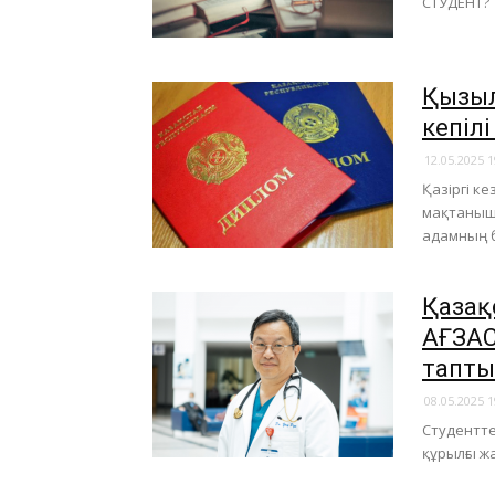
СТУДЕНТ?
Қызыл
кепілі
12.05.2025 1
​Қазіргі 
мақтаныш 
адамның б
Қазақ
АҒЗА
тапты
08.05.2025 1
Студентте
құрылғы ж