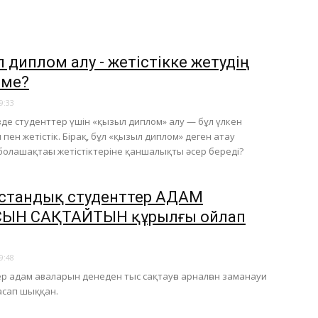
 диплом алу - жетістікке жетудің
 ме?
9:33
кезде студенттер үшін «қызыл диплом» алу — бұл үлкен
пен жетістік. Бірақ, бұл «қызыл диплом» деген атау
олашақтағы жетістіктеріне қаншалықты әсер береді?
стандық студенттер АДАМ
СЫН САҚТАЙТЫН құрылғы ойлап
9:48
р адам ағзаларын денеден тыс сақтауға арналған заманауи
асап шыққан.