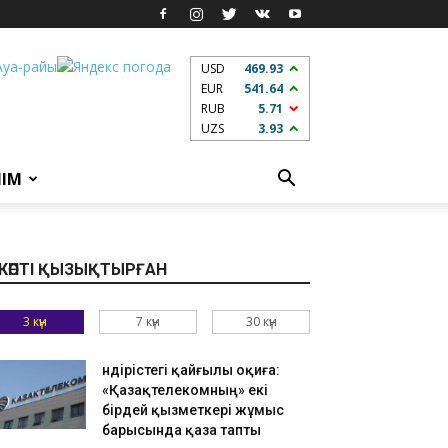
USD
469.93
EUR
541.64
RUB
5.71
UZS
3.93
ЛІМ
КӨПТІ ҚЫЗЫҚТЫРҒАН
3 күн
7 күн
30 күн
Өндірістегі қайғылы оқиға:
«Қазақтелекомның» екі
бірдей қызметкері жұмыс
барысында қаза тапты