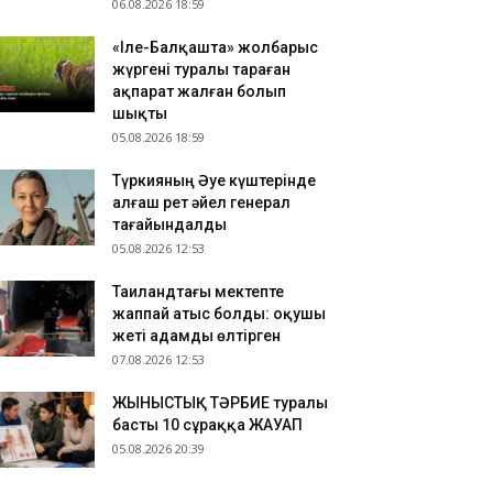
06.08.2026 18:59
«Іле-Балқашта» жолбарыс
жүргені туралы тараған
ақпарат жалған болып
шықты
05.08.2026 18:59
Түркияның Әуе күштерінде
алғаш рет әйел генерал
тағайындалды
05.08.2026 12:53
Таиландтағы мектепте
жаппай атыс болды: оқушы
жеті адамды өлтірген
07.08.2026 12:53
ЖЫНЫСТЫҚ ТӘРБИЕ туралы
басты 10 сұраққа ЖАУАП
05.08.2026 20:39