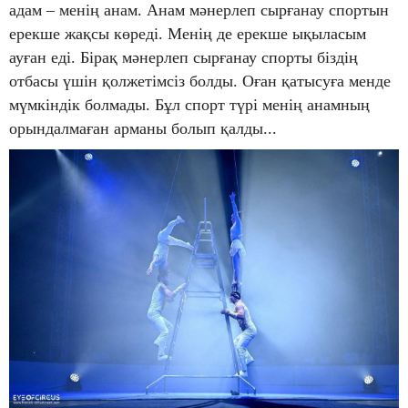
адам – менің анам. Анам мәнерлеп сырғанау спортын
ерекше жақсы көреді. Менің де ерекше ықыласым
ауған еді. Бірақ мәнерлеп сырғанау спорты біздің
отбасы үшін қолжетімсіз болды. Оған қатысуға менде
мүмкіндік болмады. Бұл спорт түрі менің анамның
орындалмаған арманы болып қалды...