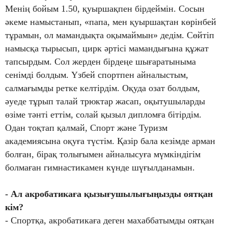
Менің бойым 1.50, қуыршақпен бірдеймін. Сосын
әкеме намыстанып, «папа, мен қуыршақтан көрінбей
тұрамын, ол мамандықта оқымаймын» дедім. Сөйтіп
намысқа тырысып, цирк әртісі мамандығына құжат
тапсырдым. Сол жерден бірдеңе шығаратыныма
сенімді болдым. Үзбей спортпен айналыстым,
салмағымды ретке келтірдім. Оқуда озат болдым,
әуеде тұрып талай трюктар жасап, оқытушыларды
өзіме тәнті еттім, солай қызыл дипломға бітірдім.
Одан тоқтап қалмай, Спорт және Туризм
академиясына оқуға түстім. Қазір бала кезімде арман
болған, бірақ толығымен айналысуға мүмкіндігім
болмаған гимнастикамен күнде шүғылданамын.
- Ал акробатикаға қызығушылығыңызды оятқан
кім?
- Спортқа, акробатикаға деген махаббатымды оятқан