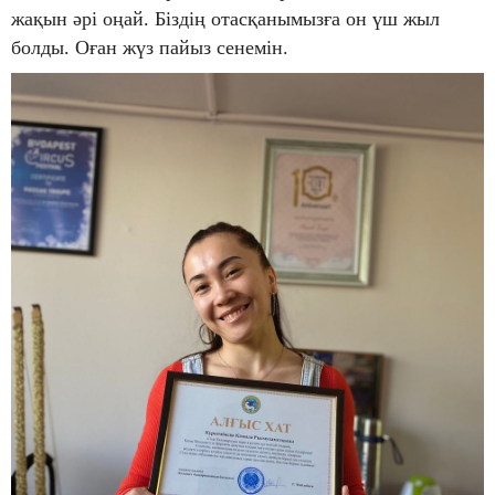
жақын әрі оңай. Біздің отасқанымызға он үш жыл
болды. Оған жүз пайыз сенемін.