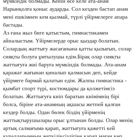
мүмкіндік болмады. Кейін өсе келе ата-анам
Нарынқолға қоныс аударды. Сол кезден бастап анам
мені ешкімнен кем қылмай, түрлі үйірмелерге апара
бастады.
Аз ғана жыл биге қатыстым, гимнастикамен
айналыстым. Үйірмелерде орыс қыздар болатын.
Солардың жаттығу жасағанына қатты қызығып, солар
сияқты болуға ұмтылушы едім.Бірақ олар сияқты
жаттығуға жиі баруға мүмкіндік болмады. Ата-анам
қаражат жағынан қиналып қалмасын деп, кейде
үйірмеге бармай қалатын едім. Жалпы гимнастика -
қымбат спорт түрі, костюмдары да қолжетімсіз
болатын. Жаттығуға киіп баратын киімімнің бірі
болса, біріне ата-анамның ақшасы жетпей қалған
кездер болды. Одан бөлек біздің үйірменің
жаттықтырушылары орыс ұлтынан болды. Олар менің
артық салмағыма қарап, жаттығуға қажетті кей
құралдарымның жеткіліксіздігіне қарап маған көп