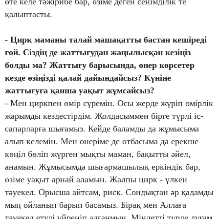
өте келе тәжірибе бар, өзіме деген сенімділік те
қалыптасты.
- Цирк маманы талай машақатты бастан кешіреді
ғой. Сіздің де жаттығудан жаңылысқан кезіңіз
болды ма? Жаттығу барысында, өнер көрсетер
кезде өзіңізді қалай дайындайсыз? Күніне
жаттығуға қанша уақыт жұмсайсыз?
- Мен циркпен өмір сүремін. Осы жерде жүріп өмірлік
жарымды кездестірдім. Жолдасыммен бірге түрлі іс-
сапарларға шығамыз. Кейде баламды да жұмысыма
алып келемін. Мен өнеріме де отбасыма да ерекше
көңіл бөліп жүрген мықты маман, бақытты әйел,
анамын. Жұмысымда шығармашылық еркіндік бар,
өзіме уақыт арнай аламын. Жалпы цирк - үлкен
тәуекел. Орысша айтсам, риск. Сондықтан әр қадамды
мың ойланып барып басамыз. Бірақ мен Аллаға
тәуекел етуді үйреніп алғанмын. Міндетті түрде дұғам