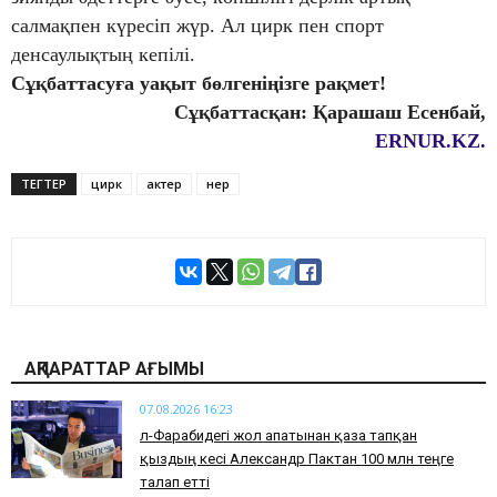
салмақпен күресіп жүр. Ал цирк пен спорт
денсаулықтың кепілі.
Сұқбаттасуға уақыт бөлгеніңізге рақмет!
Cұқбаттасқан: Қарашаш Есенбай,
ERNUR.KZ.
ТЕГТЕР
цирк
актер
өнер
АҚПАРАТТАР АҒЫМЫ
07.08.2026 16:23
әл-Фарабидегі жол апатынан қаза тапқан
қыздың әкесі Александр Пактан 100 млн теңге
талап етті