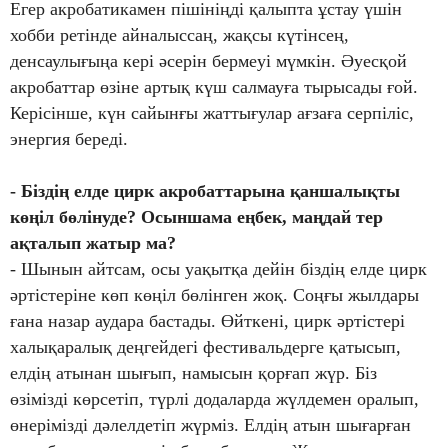
Егер акробатикамен пішініңді қалыпта ұстау үшін
хобби ретінде айналыссаң, жақсы күтінсең,
денсаулығыңа кері әсерін бермеуі мүмкін. Әуесқой
акробаттар өзіне артық күш салмауға тырысады ғой.
Керісінше, күн сайынғы жаттығулар ағзаға серпіліс,
энергия береді.
- Біздің елде цирк акробаттарына қаншалықты
көңіл бөлінуде?
Осыншама еңбек, маңдай тер
ақталып жатыр ма?
- Шынын айтсам, осы уақытқа дейін біздің елде цирк
әртістеріне көп көңіл бөлінген жоқ. Соңғы жылдары
ғана назар аудара бастады. Өйткені, цирк әртістері
халықаралық деңгейдегі фестивальдерге қатысып,
елдің атынан шығып, намысын қорғап жүр. Біз
өзімізді көрсетіп, түрлі додаларда жүлдемен оралып,
өнерімізді дәлелдетіп жүрміз. Елдің атын шығарған