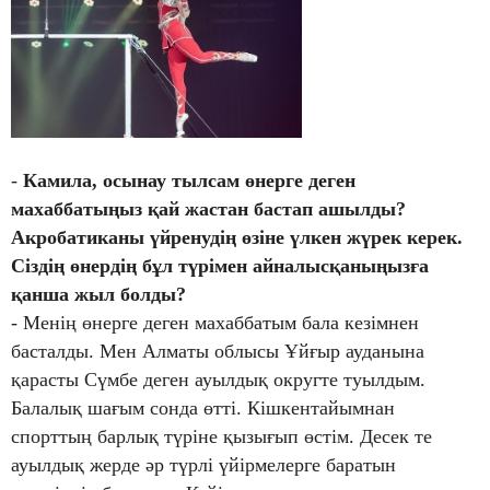
-
Камила, осынау тылсам өнерге деген
махаббатыңыз қай жастан бастап ашылды?
Акробатиканы үйренудің өзіне үлкен жүрек керек.
Сіздің өнердің бұл түрімен айналысқаныңызға
қанша жыл болды?
- Менің өнерге деген махаббатым бала кезімнен
басталды. Мен Алматы облысы Ұйғыр ауданына
қарасты Сүмбе деген ауылдық округте туылдым.
Балалық шағым сонда өтті. Кішкентайымнан
спорттың барлық түріне қызығып өстім. Десек те
ауылдық жерде әр түрлі үйірмелерге баратын