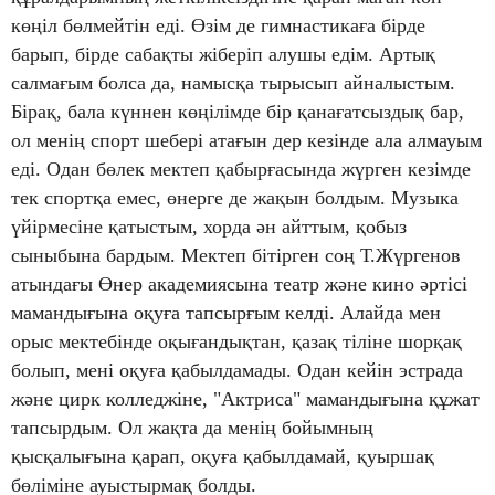
көңіл бөлмейтін еді. Өзім де гимнастикаға бірде
барып, бірде сабақты жіберіп алушы едім. Артық
салмағым болса да, намысқа тырысып айналыстым.
Бірақ, бала күннен көңілімде бір қанағатсыздық бар,
ол менің спорт шебері атағын дер кезінде ала алмауым
еді. Одан бөлек мектеп қабырғасында жүрген кезімде
тек спортқа емес, өнерге де жақын болдым. Музыка
үйірмесіне қатыстым, хорда ән айттым, қобыз
сыныбына бардым. Мектеп бітірген соң Т.Жүргенов
атындағы Өнер академиясына театр және кино әртісі
мамандығына оқуға тапсырғым келді. Алайда мен
орыс мектебінде оқығандықтан, қазақ тіліне шорқақ
болып, мені оқуға қабылдамады. Одан кейін эстрада
және цирк колледжіне, "Актриса" мамандығына құжат
тапсырдым. Ол жақта да менің бойымның
қысқалығына қарап, оқуға қабылдамай, қуыршақ
бөліміне ауыстырмақ болды.