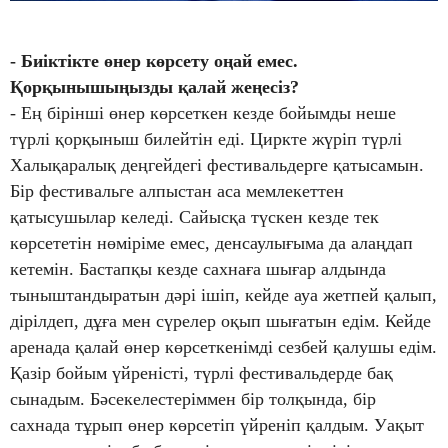
- Биіктікте өнер көрсету оңай емес.
Қорқынышыңызды қалай жеңесіз?
- Ең бірінші өнер көрсеткен кезде бойымды неше
түрлі қорқыныш билейтін еді. Циркте жүріп түрлі
Халықаралық деңгейдегі фестивальдерге қатысамын.
Бір фестивальге алпыстан аса мемлекеттен
қатысушылар келеді. Сайысқа түскен кезде тек
көрсететін нөміріме емес, денсаулығыма да алаңдап
кетемін. Бастапқы кезде сахнаға шығар алдында
тыныштандыратын дәрі ішіп, кейде ауа жетпей қалып,
дірілдеп, дұға мен сүрелер оқып шығатын едім. Кейде
аренада қалай өнер көрсеткенімді сезбей қалушы едім.
Қазір бойым үйреністі, түрлі фестивальдерде бақ
сынадым. Бәсекелестеріммен бір толқында, бір
сахнада тұрып өнер көрсетіп үйреніп қалдым. Уақыт