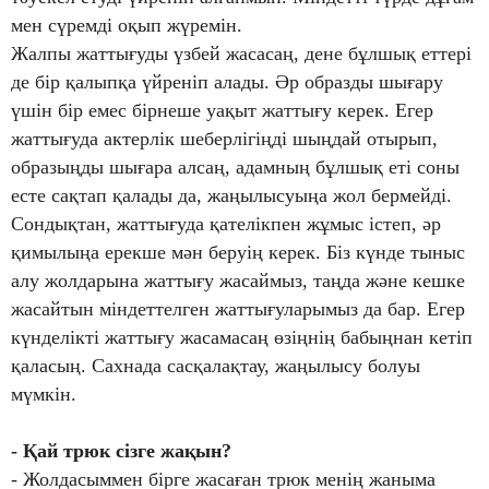
мен сүремді оқып жүремін.
Жалпы жаттығуды үзбей жасасаң, дене бұлшық еттері
де бір қалыпқа үйреніп алады. Әр образды шығару
үшін бір емес бірнеше уақыт жаттығу керек. Егер
жаттығуда актерлік шеберлігіңді шыңдай отырып,
образыңды шығара алсаң, адамның бұлшық еті соны
есте сақтап қалады да, жаңылысуыңа жол бермейді.
Сондықтан, жаттығуда қателікпен жұмыс істеп, әр
қимылыңа ерекше мән беруің керек. Біз күнде тыныс
алу жолдарына жаттығу жасаймыз, таңда және кешке
жасайтын міндеттелген жаттығуларымыз да бар. Егер
күнделікті жаттығу жасамасаң өзіңнің бабыңнан кетіп
қаласың. Сахнада сасқалақтау, жаңылысу болуы
мүмкін.
- Қай трюк сізге жақын?
- Жолдасыммен бірге жасаған трюк менің жаныма