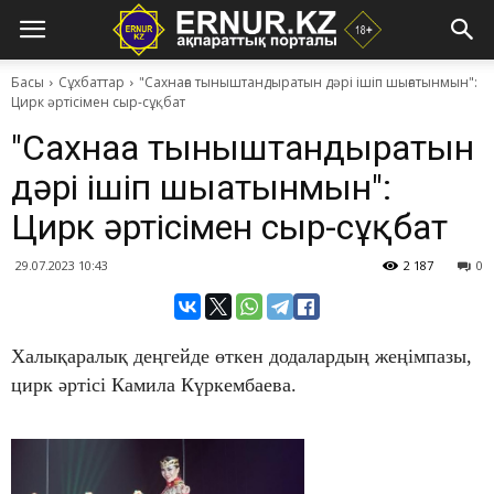
Басы
Сұхбаттар
"Сахнаға тыныштандыратын дәрі ішіп шығатынмын":
Цирк әртісімен сыр-сұқбат
"Сахнаға тыныштандыратын
дәрі ішіп шығатынмын":
Цирк әртісімен сыр-сұқбат
29.07.2023 10:43
2 187
0
Халықаралық деңгейде өткен додалардың жеңімпазы,
цирк әртісі Камила Күркембаева.