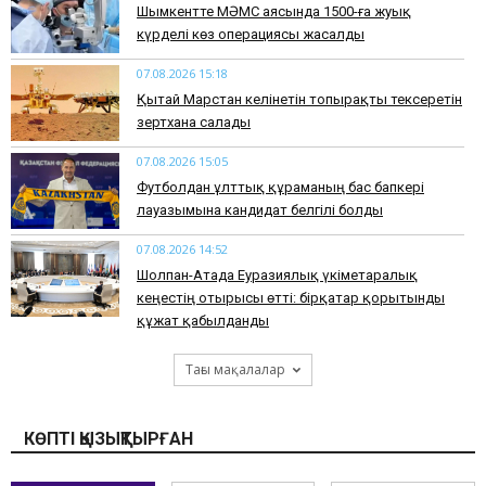
Шымкентте МӘМС аясында 1500-ға жуық
күрделі көз операциясы жасалды
07.08.2026 15:18
Қытай Марстан әкелінетін топырақты тексеретін
зертхана салады
07.08.2026 15:05
Футболдан ұлттық құраманың бас бапкері
лауазымына кандидат белгілі болды
07.08.2026 14:52
Шолпан-Атада Еуразиялық үкіметаралық
кеңестің отырысы өтті: бірқатар қорытынды
құжат қабылданды
Тағы мақалалар
КӨПТІ ҚЫЗЫҚТЫРҒАН