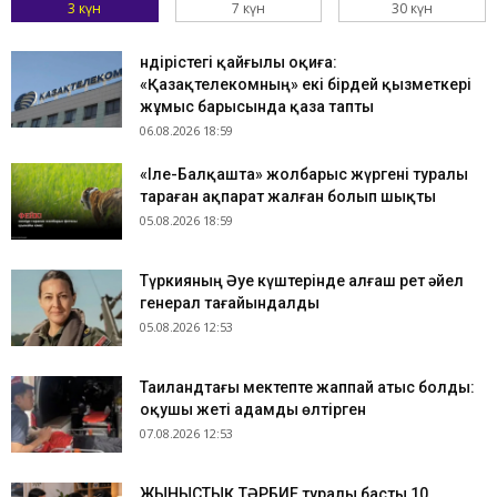
3 күн
7 күн
30 күн
Өндірістегі қайғылы оқиға:
«Қазақтелекомның» екі бірдей қызметкері
жұмыс барысында қаза тапты
06.08.2026 18:59
«Іле-Балқашта» жолбарыс жүргені туралы
тараған ақпарат жалған болып шықты
05.08.2026 18:59
Түркияның Әуе күштерінде алғаш рет әйел
генерал тағайындалды
05.08.2026 12:53
Таиландтағы мектепте жаппай атыс болды:
оқушы жеті адамды өлтірген
07.08.2026 12:53
ЖЫНЫСТЫҚ ТӘРБИЕ туралы басты 10