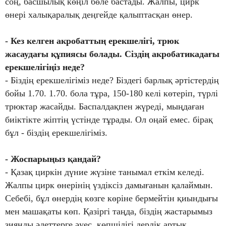
соң, басшылық көңіл бөле бастады. Жалпы, цирк
өнері халықаралық деңгейде қалыптасқан өнер.
- Кез келген акробаттың ерекшелігі, трюк
жасаудағы құпиясы болады. Сіздің акробатикадағы
ерекшелігіңіз неде?
- Біздің ерекшелігіміз неде? Біздегі барлық әртістердің
бойы 1.70. 1.70. бола тұра, 150-180 келі көтеріп, түрлі
трюктар жасайды. Баспалдақпен жүреді, мыңдаған
биіктікте жіптің үстінде тұрады. Ол оңай емес. бірақ
бұл - біздің ерекшелігіміз.
- Жоспарыңыз қандай?
- Қазақ циркін дүние жүзіне танымал еткім келеді.
Жалпы цирк өнерінің үздіксіз дамығанын қалаймын.
Себебі, бұл өнердің көзге көріне бермейтін қиындығы
мен машақаты көп. Қазіргі таңда, біздің жастарымыз
зиянды әдеттерге әуес, көпшілігі дерлік артық