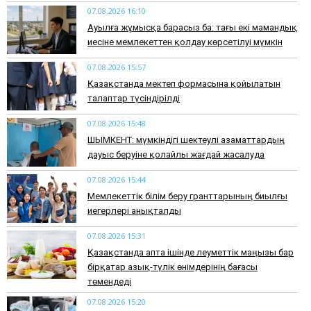
07.08.2026 16:10
Ауылға жұмысқа барасыз ба: тағы екі мамандық
иесіне мемлекеттен қолдау көрсетілуі мүмкін
07.08.2026 15:57
Қазақстанда мектеп формасына қойылатын
талаптар түсіндірілді
07.08.2026 15:48
ШЫМКЕНТ: мүмкіндігі шектеулі азаматтардың
дауыс беруіне қолайлы жағдай жасалуда
07.08.2026 15:44
Мемлекеттік білім беру гранттарының биылғы
иегерлері анықталды
07.08.2026 15:31
Қазақстанда апта ішінде әлеуметтік маңызы бар
бірқатар азық-түлік өнімдерінің бағасы
төмендеді
07.08.2026 15:20