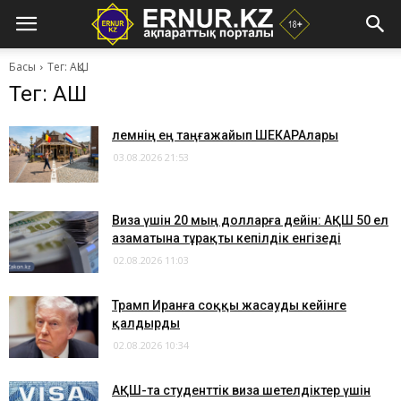
Басы
Тег: АҚШ
Тег: АҚШ
​Әлемнің ең таңғажайып ШЕКАРАлары
03.08.2026 21:53
Виза үшін 20 мың долларға дейін: АҚШ 50 ел
азаматына тұрақты кепілдік енгізеді
02.08.2026 11:03
Трамп Иранға соққы жасауды кейінге
қалдырды
02.08.2026 10:34
АҚШ-та студенттік виза шетелдіктер үшін