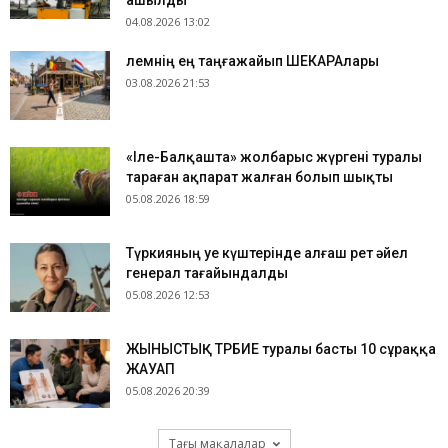
ашылды
04.08.2026 13:02
​Әлемнің ең таңғажайып ШЕКАРАлары
03.08.2026 21:53
«Іле-Балқашта» жолбарыс жүргені туралы
тараған ақпарат жалған болып шықты
05.08.2026 18:59
Түркияның Әуе күштерінде алғаш рет әйел
генерал тағайындалды
05.08.2026 12:53
ЖЫНЫСТЫҚ ТӘРБИЕ туралы басты 10 сұраққа
ЖАУАП
05.08.2026 20:39
Тағы мақалалар