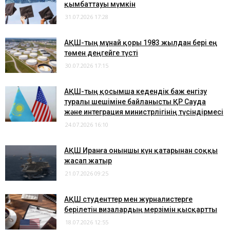
қымбаттауы мүмкін
31.07.2026 17:28
АҚШ-тың мұнай қоры 1983 жылдан бері ең
төмен деңгейге түсті
30.07.2026 17:15
​АҚШ-тың қосымша кедендік баж енгізу
туралы шешіміне байланысты ҚР Сауда
және интеграция министрлігінің түсіндірмесі
24.07.2026 16:10
АҚШ Иранға оныншы күн қатарынан соққы
жасап жатыр
21.07.2026 09:25
АҚШ студенттер мен журналистерге
берілетін визалардың мерзімін қысқартты
18.07.2026 12:55