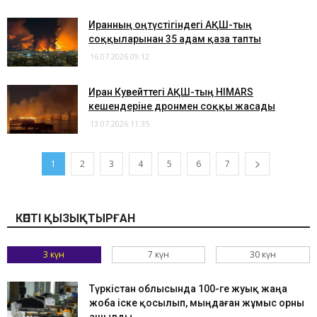
Иранның оңтүстігіндегі АҚШ-тың
соққыларынан 35 адам қаза тапты
16.07.2026 09:12
Иран Кувейттегі АҚШ-тың HIMARS
кешендеріне дронмен соққы жасады
13.07.2026 11:35
1
2
3
4
5
6
7
КӨПТІ ҚЫЗЫҚТЫРҒАН
3 күн
7 күн
30 күн
Түркістан облысында 100-ге жуық жаңа
жоба іске қосылып, мыңдаған жұмыс орны