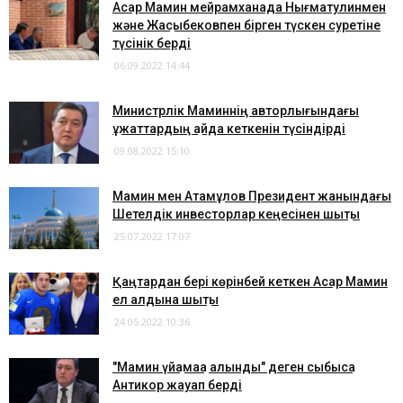
Асқар Мамин мейрамханада Нығматулинмен
және Жақсыбековпен бірген түскен суретіне
түсінік берді
06.09.2022 14:44
Министрлік Маминнің авторлығындағы
құжаттардың қайда кеткенін түсіндірді
09.08.2022 15:10
Мамин мен Атамқұлов Президент жанындағы
Шетелдік инвесторлар кеңесінен шықты
25.07.2022 17:07
Қаңтардан бері көрінбей кеткен Асқар Мамин
ел алдына шықты
24.05.2022 10:36
"Мамин үйқамаққа алынды" деген сыбысқа
Антикор жауап берді