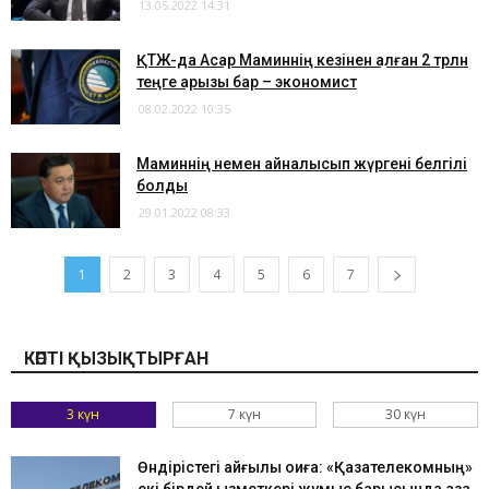
13.05.2022 14:31
ҚТЖ-да Асқар Маминнің кезінен қалған 2 трлн
теңге қарызы бар – экономист
08.02.2022 10:35
Маминнің немен айналысып жүргені белгілі
болды
29.01.2022 08:33
1
2
3
4
5
6
7
КӨПТІ ҚЫЗЫҚТЫРҒАН
3 күн
7 күн
30 күн
Өндірістегі қайғылы оқиға: «Қазақтелекомның»