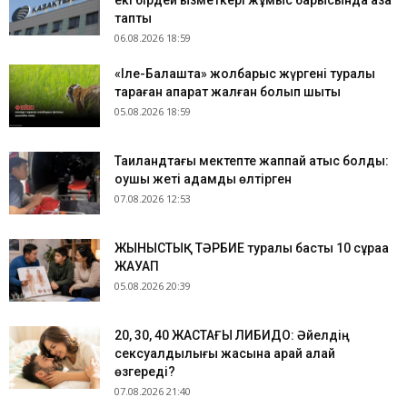
екі бірдей қызметкері жұмыс барысында қаза
тапты
06.08.2026 18:59
«Іле-Балқашта» жолбарыс жүргені туралы
тараған ақпарат жалған болып шықты
05.08.2026 18:59
Таиландтағы мектепте жаппай атыс болды:
оқушы жеті адамды өлтірген
07.08.2026 12:53
ЖЫНЫСТЫҚ ТӘРБИЕ туралы басты 10 сұраққа
ЖАУАП
05.08.2026 20:39
​20, 30, 40 ЖАСТАҒЫ ЛИБИДО: Әйелдің
сексуалдылығы жасына қарай қалай
өзгереді?
07.08.2026 21:40