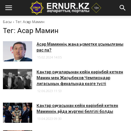
Басы
Тег: Асқар Мамин
Тег: Асқар Мамин
Асқар Маминнің жаңа қызметке ұсынылғаны
рас па?
15.02.2024 14:05
Қаңтар оқиғаларынан кейін көрінбей кеткен
Мамин мен Жақсыбеков Чемпиондар
лигасының финалында көзге түсті
12.06.2023 11:53
Қаңтар оқиғасынан кейін көрінбей кеткен
Маминнің қайда жүргені белгілі болды
13.04.2023 09:30