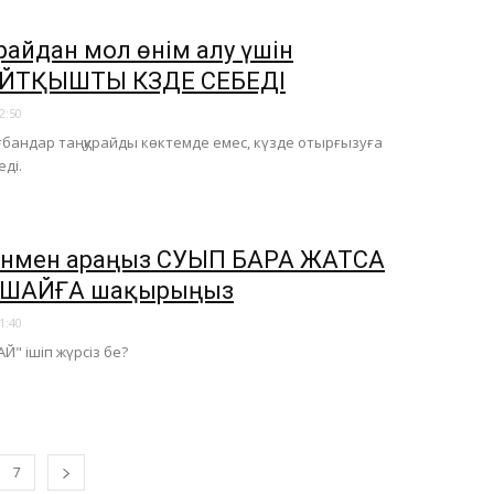
райдан мол өнім алу үшін
ЙТҚЫШТЫ КҮЗДЕ СЕБЕДІ
2:50
ғбандар таңқурайды көктемде емес, күзде отырғызуға
еді.
ынмен араңыз СУЫП БАРА ЖАТСА
М ШАЙҒА шақырыңыз
1:40
Й" ішіп жүрсіз бе?
7