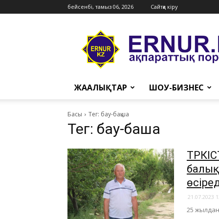
бейсенбі, тамыз 06, 2026
Сайтқа кіру
Ernur
Press
ЖАҢАЛЫҚТАР
ШОУ-БИЗНЕС
Басы
Тег: бау-бақша
Тег: бау-бақша
ТҮРКІ
балық
өсіред
21.07.2023 1
25 жылдан