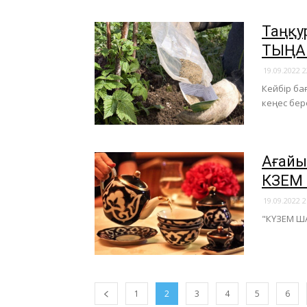
Таңқу
ТЫҢА
19.09.2022 2
Кейбір ба
кеңес бер
​Ағай
КҮЗЕ
19.09.2022 2
"КҮЗЕМ ША
1
2
3
4
5
6