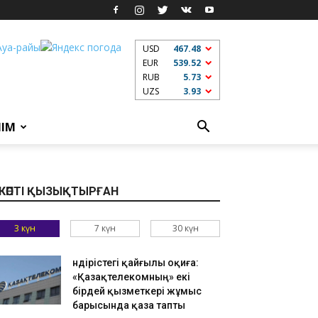
USD
467.48
EUR
539.52
RUB
5.73
UZS
3.93
ЛІМ
КӨПТІ ҚЫЗЫҚТЫРҒАН
3 күн
7 күн
30 күн
Өндірістегі қайғылы оқиға:
«Қазақтелекомның» екі
бірдей қызметкері жұмыс
барысында қаза тапты