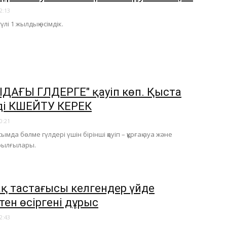
2:13
үлі 1 жылдық өсімдік.
ДАҒЫ ГҮЛДЕРГЕ" қауіп көп. Қыста
ді КҮШЕЙТУ КЕРЕК
0:21
ымда бөлме гүлдері үшін бірінші қауіп – құрғақ ауа және
рылғылары.
ақ тастағысы келгендер үйде
тен өсіргені дұрыс
2:43