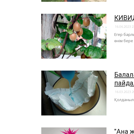
КИВИД
16.06.2023 2
Егер барл
өнім бере
Балал
пайда
16.03.2023 2
Қолданылғ
"Ана ж