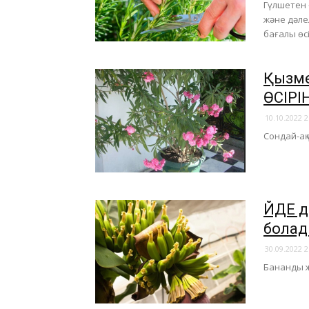
Гүлшетен –
және дәле
бағалы өсі
Қызме
ӨСІРІ
10.10.2022 2
Сондай-ақ
ҮЙДЕ 
бола
30.09.2022 2
Бананды же