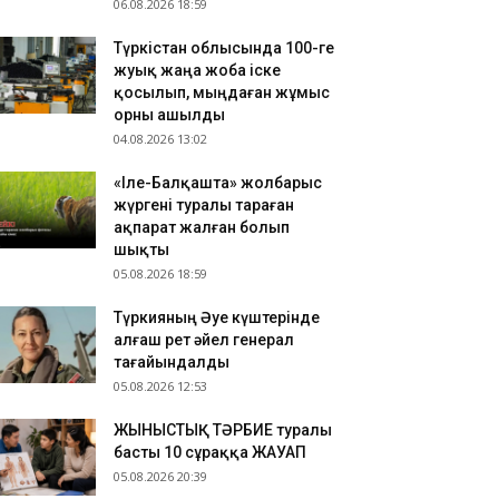
06.08.2026 18:59
Түркістан облысында 100-ге
жуық жаңа жоба іске
қосылып, мыңдаған жұмыс
орны ашылды
04.08.2026 13:02
«Іле-Балқашта» жолбарыс
жүргені туралы тараған
ақпарат жалған болып
шықты
05.08.2026 18:59
Түркияның Әуе күштерінде
алғаш рет әйел генерал
тағайындалды
05.08.2026 12:53
ЖЫНЫСТЫҚ ТӘРБИЕ туралы
басты 10 сұраққа ЖАУАП
05.08.2026 20:39