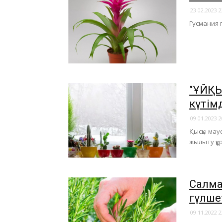
23.02.2023 2
Гусмания г
"ҰЙҚЫ
күтім
09.01.2023 2
Қысқы маус
жылыту құ
​Салм
гүлше
09.11.2022 2