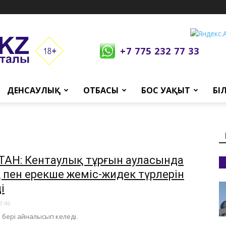
+7 775 232 77 33
ДЕНСАУЛЫҚ
ОТБАСЫ
БОС УАҚЫТ
БІ
СТАН: Кентаулық тұрғын ауласында
 пен ерекше жеміс-жидек түрлерін
і
3:46
 бері айналысып келеді.