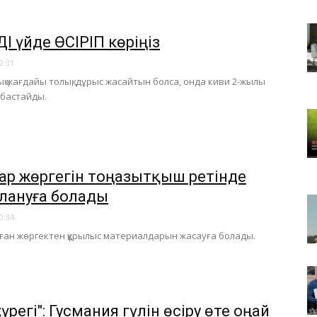
І үйде ӨСІРІП көріңіз
2:31
ық жағдайы толық, дұрыс жасайтын болса, онда киви 2-жылы
 бастайды.
ар жөргегін тоңазытқыш ретінде
лануға болады
0:34
ан жөргектен құрылыс материалдарын жасауға болады.
үрегі": ​Гусмания гүлін өсіру өте оңай