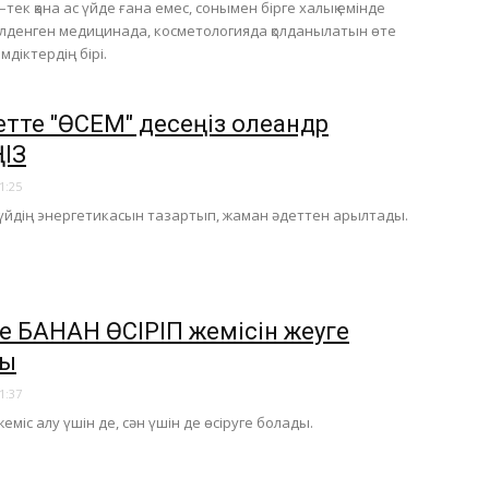
тек қана ас үйде ғана емес, сонымен бірге халық емінде
лденген медицинада, косметологияда қолданылатын өте
мдіктердің бірі.
тте "ӨСЕМ" десеңіз олеандр
ҢІЗ
1:25
 үйдің энергетикасын тазартып, жаман әдеттен арылтады.
де БАНАН ӨСІРІП жемісін жеуге
ды
1:37
міс алу үшін де, сән үшін де өсіруге болады.