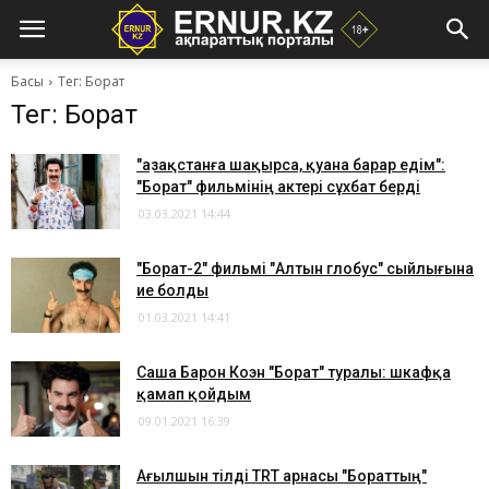
Басы
Тег: Борат
Тег: Борат
"Қазақстанға шақырса, қуана барар едім":
"Борат" фильмінің актері сұхбат берді
03.03.2021 14:44
"Борат-2" фильмі "Алтын глобус" сыйлығына
ие болды
01.03.2021 14:41
Саша Барон Коэн "Борат" туралы: шкафқа
қамап қойдым
09.01.2021 16:39
Ағылшын тілді TRT арнасы "Бораттың"