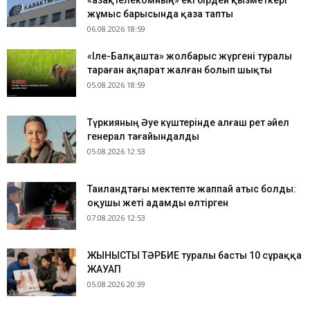
«Қазақтелекомның» екі бірдей қызметкері
жұмыс барысында қаза тапты
06.08.2026 18:59
«Іле-Балқашта» жолбарыс жүргені туралы
тараған ақпарат жалған болып шықты
05.08.2026 18:59
Түркияның Әуе күштерінде алғаш рет әйел
генерал тағайындалды
05.08.2026 12:53
Таиландтағы мектепте жаппай атыс болды:
оқушы жеті адамды өлтірген
07.08.2026 12:53
ЖЫНЫСТЫҚ ТӘРБИЕ туралы басты 10 сұраққа
ЖАУАП
05.08.2026 20:39