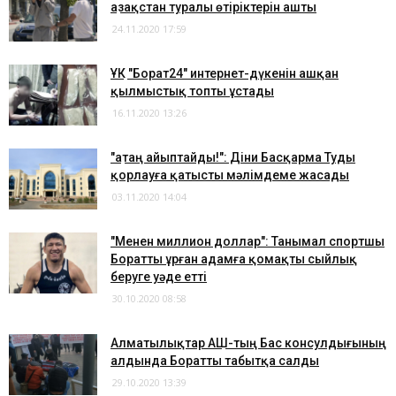
Қазақстан туралы өтіріктерін ашты
24.11.2020 17:59
ҰҚК "Борат24" интернет-дүкенін ашқан
қылмыстық топты ұстады
16.11.2020 13:26
"Қатаң айыптайды!": Діни Басқарма Туды
қорлауға қатысты мәлімдеме жасады
03.11.2020 14:04
"Менен миллион доллар": Танымал спортшы
Боратты ұрған адамға қомақты сыйлық
беруге уәде етті
30.10.2020 08:58
Алматылықтар АҚШ-тың Бас консулдығының
алдында Боратты табытқа салды
29.10.2020 13:39