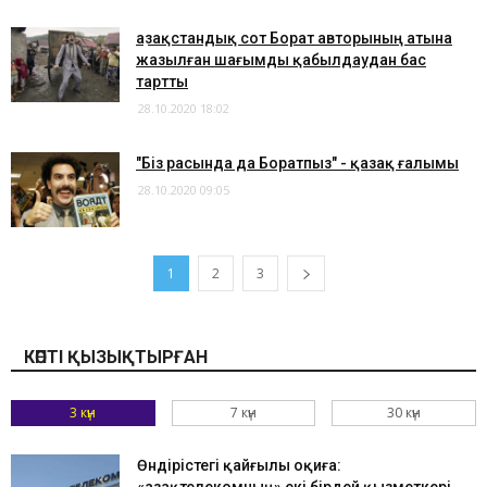
Қазақстандық сот Борат авторының атына
жазылған шағымды қабылдаудан бас
тартты
28.10.2020 18:02
"Біз расында да Боратпыз" - қазақ ғалымы
28.10.2020 09:05
1
2
3
КӨПТІ ҚЫЗЫҚТЫРҒАН
3 күн
7 күн
30 күн
Өндірістегі қайғылы оқиға: