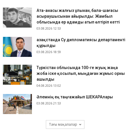
Ата-анасы жалғыз ұлынан, бала-шағасы
асыраушысынан айырылды: Жамбыл
облысында ер адамды атып өлтіріп кетті
03.08.2026 12:53
Қазақстанда Су дипломатиясы департаменті
құрылды
03.08.2026 18:59
Түркістан облысында 100-ге жуық жаңа
жоба іске қосылып, мыңдаған жұмыс орны
ашылды
04.08.2026 13:02
​Әлемнің ең таңғажайып ШЕКАРАлары
03.08.2026 21:53
Тағы мақалалар