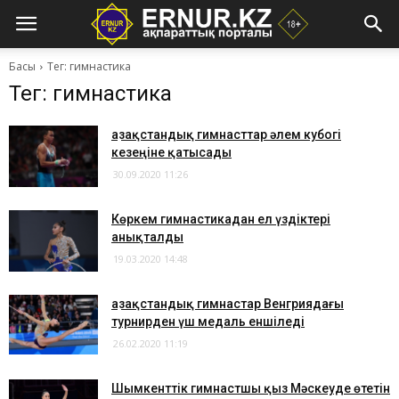
Басы
Тег: гимнастика
Тег: гимнастика
Қазақстандық гимнасттар әлем кубогі
кезеңіне қатысады
30.09.2020 11:26
Көркем гимнастикадан ел үздіктері
анықталды
19.03.2020 14:48
Қазақстандық гимнастар Венгриядағы
турнирден үш медаль еншіледі
26.02.2020 11:19
Шымкенттік гимнастшы қыз Мәскеуде өтетін