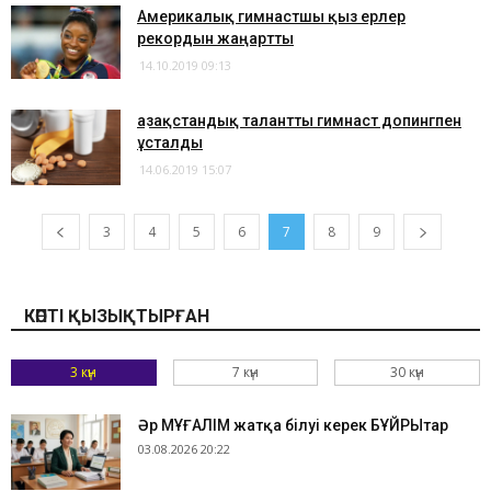
Америкалық гимнастшы қыз ерлер
рекордын жаңартты
14.10.2019 09:13
Қазақстандық талантты гимнаст допингпен
ұсталды
14.06.2019 15:07
3
4
5
6
7
8
9
КӨПТІ ҚЫЗЫҚТЫРҒАН
3 күн
7 күн
30 күн
Әр МҰҒАЛІМ жатқа білуі керек БҰЙРЫҚтар
03.08.2026 20:22