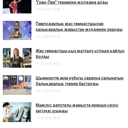
"Гран-При" турниріне жолдама алды
07.02.2020 15:08
Павлодарлық жас гимнастшылар
халықаралық жарыстан жүлдемен оралды
25.11.2019 11:20
Жас гимнастшы қыз жаттығу үстінде қайтыс
болды
13.11.2019 10:20
Шымкентте әкім кубогы сарапқа салынатын
Халықаралық турнир басталды
06.11.2019 14:36
Мәжіліс депутаты жұмыста ерекше үзіліс
енгізуді ұсынды
17.10.2019 13:41