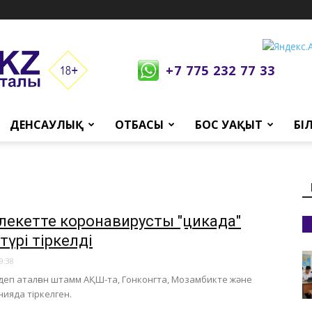
+7 775 232 77 33
ДЕНСАУЛЫҚ
ОТБАСЫ
БОС УАҚЫТ
БІ
лекетте коронавирустың "цикада"
түрі тіркелді
9:38
деп аталған штамм АҚШ-та, Гонконгта, Мозамбикте және
ияда тіркелген.