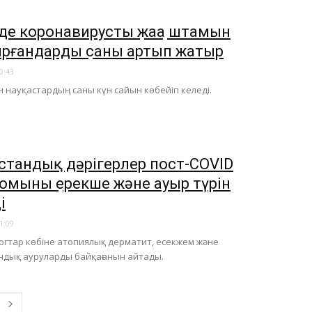
де коронавирустың жаңа штамын
рғандардың саны артып жатыр
0:43
ан науқастардың саны күн сайын көбейіп келеді.
стандық дәрігерлер пост-COVID
омының ерекше және ауыр түрін
і
1:09
гтар көбіне атопиялық дерматит, есекжем және
ндық ауруларды байқағанын айтады.