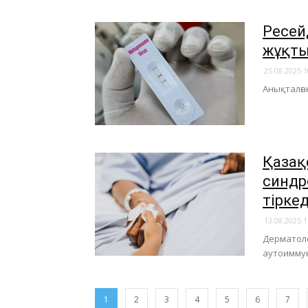
Ресей
жұқты
25.08.2025 1
​Анықталғ
Қазақ
синдр
тіркед
13.08.2025 1
Дерматоло
аутоимму
1
2
3
4
5
6
7