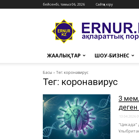
бейсенбі, тамыз 06, 2026
Сайтқа кіру
Ernur
Press
ЖАҢАЛЫҚТАР
ШОУ-БИЗНЕС
Басы
Тег: коронавирус
Тег: коронавирус
3 мем
деген 
13.04.2026 0
"Цикада" 
Ұлыбритан