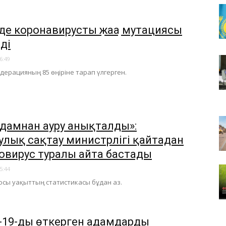
де коронавирустың жаңа мутациясы
ді
6:49
ерацияның 85 өңіріне тарап үлгерген.
адамнан ауру анықталды»:
улық сақтау министрлігі қайтадан
овирус туралы айта бастады
5:44
 осы уақыттың статистикасы бұдан аз.
-19-ды өткерген адамдардың