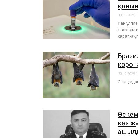
қанын
18.11.2025 1
Қан үлгіл
жасанды и
қарап-ақ 
Брази
корон
30.10.2025 1
​Оның адам
Өскем
көз ж
ашыл