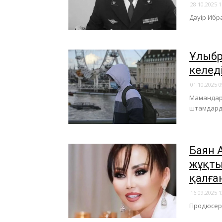
28.10.2025 1
Дәуір Ибр
Ұлыбр
келед
01.10.2025 0
Мамандар 
штамдард
Баян 
жұқты
қалға
16.09.2025 1
​Продюсер 