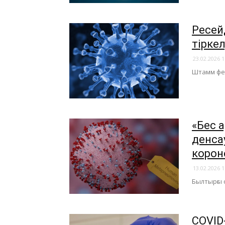
Ресей
тіркел
23.02.2026 1
Штамм фед
«Бес 
денса
корон
13.02.2026 1
​Былтырғы
COVID