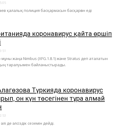
5:05
аев қалалық полиция басқармасын басқарған еді
итанияда коронавирус қайта өршіп
і
9:51
мұны жаңа Nimbus (XFG.1.8.1) және Stratus деп аталатын
ың таралуымен байланыстырады.
Алагөзова Түркияда коронавирус
рып, он күн төсегінен тұра алмай
н
2:53
әлі де әлсіздік сеземін дейді.