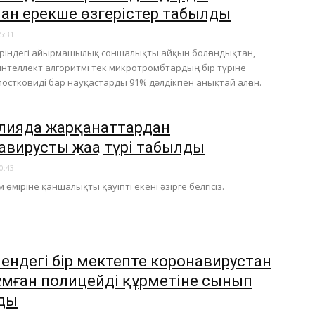
ан ерекше өзгерістер табылды
5:31
еріндегі айырмашылық соншалықты айқын болғандықтан,
нтеллект алгоритмі тек микротромбтардың бір түріне
постковиді бар науқастарды 91% дәлдікпен анықтай алған.
лияда жарқанаттардан
авирустың жаңа түрі табылды
0:43
 өміріне қаншалықты қауіпті екені әзірге белгісіз.
ендегі бір мектепте коронавирустан
ұмған полицейдің құрметіне сынып
ды