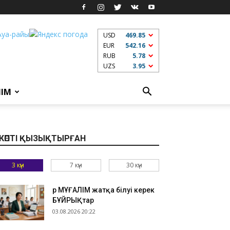
USD
469.85
EUR
542.16
RUB
5.78
UZS
3.95
ЛІМ
КӨПТІ ҚЫЗЫҚТЫРҒАН
3 күн
7 күн
30 күн
Әр МҰҒАЛІМ жатқа білуі керек
БҰЙРЫҚтар
03.08.2026 20:22