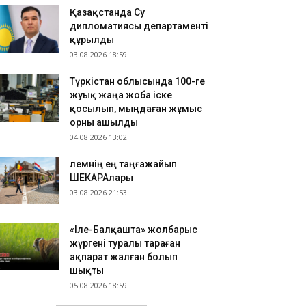
Қазақстанда Су
дипломатиясы департаменті
құрылды
03.08.2026 18:59
Түркістан облысында 100-ге
жуық жаңа жоба іске
қосылып, мыңдаған жұмыс
орны ашылды
04.08.2026 13:02
​Әлемнің ең таңғажайып
ШЕКАРАлары
03.08.2026 21:53
«Іле-Балқашта» жолбарыс
жүргені туралы тараған
ақпарат жалған болып
шықты
05.08.2026 18:59