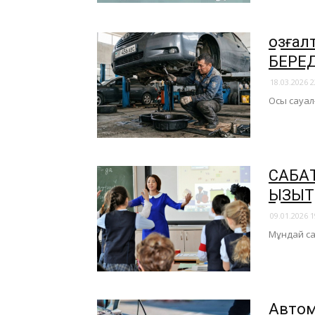
Қозға
БЕРЕД
18.03.2026 2
Осы сауал
САБАҚ
ҚЫЗЫҚ
09.01.2026 1
Мұндай са
Автом