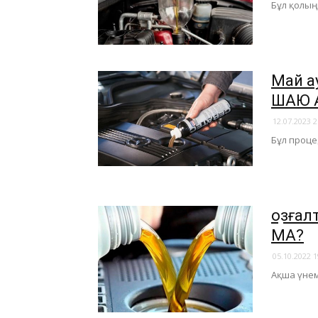
Бұл қолың
Май а
ШАЮ Қ
12.07.2023 2
Бұл проце
Қозға
МА?
05.10.2022 1
Ақша үнем