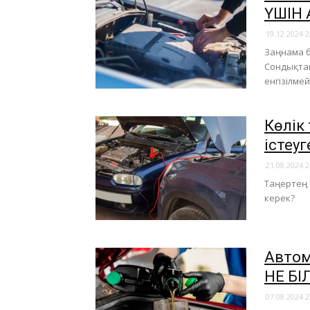
ҮШІН 
19.12.2024 2
Заңнама б
Сондықтан 
енгізілме
Көлік
істеу
21.08.2024 2
Таңертең 
керек?
Автом
НЕ БІ
07.08.2024 2