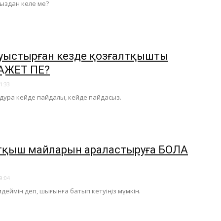
ыздан келе ме?
уыстырған кезде қозғалтқышты
АЖЕТ ПЕ?
1:33
дура кейде пайдалы, кейде пайдасыз.
лтқыш майларын араластыруға БОЛА
9:04
деймін деп, шығынға батып кетуіңіз мүмкін.