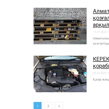
Алмат
қозға
арқы
11.07.2022 1
Алматылық
қозғалтқы
КЕРЕК
қорабы
20.04.2022 1
Қазір жаң
1
2