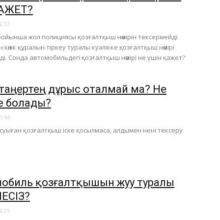
ҚАЖЕТ?
2:12
ойынша жол полициясы қозғалтқыш нөмірін тексермейді.
көлік құралын тіркеу туралы куәлікке қозғалтқыш нөмірі
йді. Сонда автомобильдегі қозғалтқыш нөмірі не үшін қажет?
 таңертең дұрыс оталмай ма? Не
ге болады?
1:44
суыған қозғалтқыш іске қосылмаса, алдымен нені тексеру
обиль қозғалтқышын жуу туралы
ЛЕСІЗ?
2:25