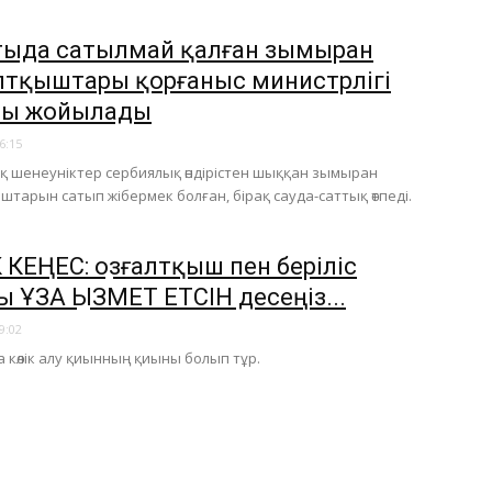
ыда сатылмай қалған зымыран
лтқыштары қорғаныс министрлігі
лы жойылады
6:15
 шенеуніктер сербиялық өндірістен шыққан зымыран
штарын сатып жібермек болған, бірақ сауда-саттық өтпеді.
 КЕҢЕС: Қозғалтқыш пен беріліс
 ҰЗАҚ ҚЫЗМЕТ ЕТСІН десеңіз...
9:02
а көлік алу қиынның қиыны болып тұр.