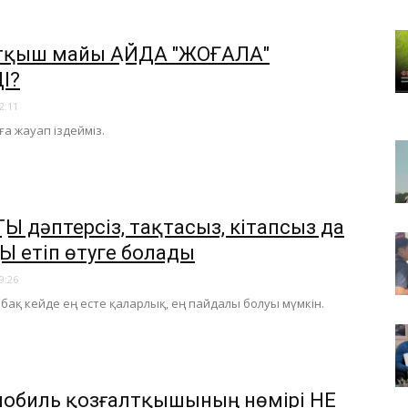
лтқыш майы ҚАЙДА "ЖОҒАЛА"
І?
2:11
ға жауап іздейміз.
ТЫ дәптерсіз, тақтасыз, кітапсыз да
ТЫ етіп өтуге болады
9:26
бақ кейде ең есте қаларлық, ең пайдалы болуы мүмкін.
обиль қозғалтқышының нөмірі НЕ