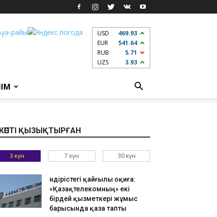
USD
469.93
EUR
541.64
RUB
5.71
UZS
3.93
ЛІМ
КӨПТІ ҚЫЗЫҚТЫРҒАН
3 күн
7 күн
30 күн
Өндірістегі қайғылы оқиға:
«Қазақтелекомның» екі
бірдей қызметкері жұмыс
барысында қаза тапты