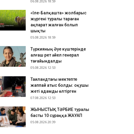
06.08.2026 18:59
«Іле-Балқашта» жолбарыс
жүргені туралы тараған
ақпарат жалған болып
шықты
05.08.2026 18:59
Түркияның Әуе күштерінде
алғаш рет әйел генерал
тағайындалды
05.08.2026 12:53
Таиландтағы мектепте
жаппай атыс болды: оқушы
жеті адамды өлтірген
07.08.2026 12:53
ЖЫНЫСТЫҚ ТӘРБИЕ туралы
басты 10 сұраққа ЖАУАП
05.08.2026 20:39