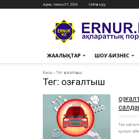
жұма, тамыз 07, 2026
Сайтқа кіру
Ernur
Press
ЖАҢАЛЫҚТАР
ШОУ-БИЗНЕС
Басы
Тег: қозғалтқыш
Тег: қозғалтқыш
Қозғал
салда
22.05.2026 2
Тек көпте
қызыл ай