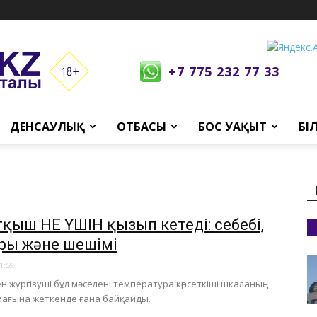
+7 775 232 77 33
ДЕНСАУЛЫҚ
ОТБАСЫ
БОС УАҚЫТ
БІ
тқыш НЕ ҮШІН қызып кетеді: себебі,
ры және шешімі
1:59
ген жүргізуші бұл мәселені температура көрсеткіші шкаланың
мағына жеткенде ғана байқайды.