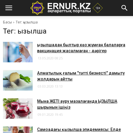
Басы
Тег: қызылша
Тег: қызылша
Қызылшадан былтыр көз жұмған балаларға
вакцинация жасалмаған - дәрігер
13.05.2020 08:25
Алматылық ғалым "тәтті бизнесті" дамыту
жолдарын айтты
03.03.2020 13:13
Мына ЖЕТІ ауру мазалағанда ​ҚЫЗЫЛША
шырынын ішіңіз
09.01.2020 19:45
Самоадағы қызылша эпидемиясы: Елде