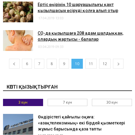
​Ертіс өңірінің 10 шаруашылығы қант
қызылшасын өсіруді қолға алып отыр
17.04.2019 13:03
​СҚО-да қызылшаға 208 адам шалдыққан,
олардың жартысы - балалар
03.04.2019 09:33
6
7
8
9
10
11
12
КӨПТІ ҚЫЗЫҚТЫРҒАН
3 күн
7 күн
30 күн
Өндірістегі қайғылы оқиға:
«Қазақтелекомның» екі бірдей қызметкері
жұмыс барысында қаза тапты