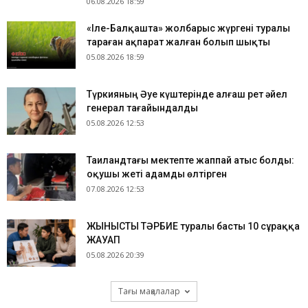
06.08.2026 18:59
«Іле-Балқашта» жолбарыс жүргені туралы
тараған ақпарат жалған болып шықты
05.08.2026 18:59
Түркияның Әуе күштерінде алғаш рет әйел
генерал тағайындалды
05.08.2026 12:53
Таиландтағы мектепте жаппай атыс болды:
оқушы жеті адамды өлтірген
07.08.2026 12:53
ЖЫНЫСТЫҚ ТӘРБИЕ туралы басты 10 сұраққа
ЖАУАП
05.08.2026 20:39
Тағы мақалалар