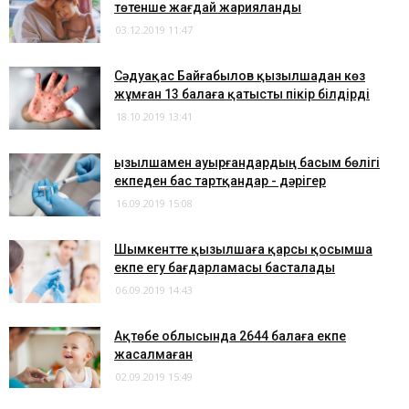
төтенше жағдай жарияланды
03.12.2019 11:47
Сәдуақас Байғабылов қызылшадан көз
жұмған 13 балаға қатысты пікір білдірді
18.10.2019 13:41
Қызылшамен ауырғандардың басым бөлігі
екпеден бас тартқандар - дәрігер
16.09.2019 15:08
Шымкентте қызылшаға қарсы қосымша
екпе егу бағдарламасы басталады
06.09.2019 14:43
Ақтөбе облысында 2644 балаға екпе
жасалмаған
02.09.2019 15:49