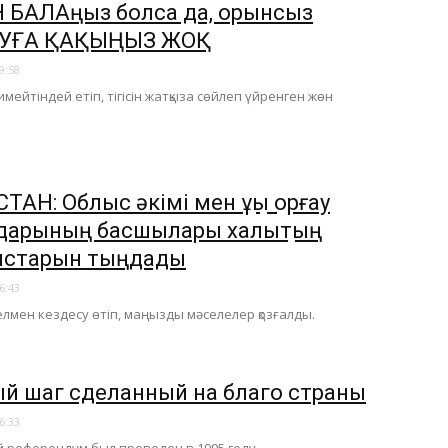
Н БАЛАңыз болса да, орынсыз
УҒА ҚАҚЫҢЫЗ ЖОҚ
9:58
имейтіндей етіп, тігісін жатқыза сөйлеп үйренген жөн
ТАН: Облыс әкімі мен құқық қорғау
дарының басшылары халықтың
ыстарын тыңдады
6:43
лмен кездесу өтіп, маңызды мәселелер қозғалды.
й шаг cделанный на благо страны
6:33