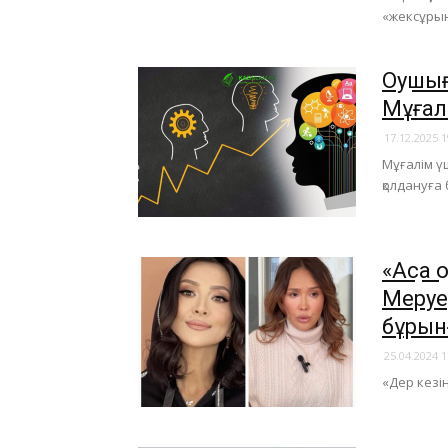
«жексұрын
Оқушы
Мұғал
17.12.2025 1
Мұғалім үш
қолдануға
​«Ақса
Меруе
бұрын
25.04.2024 1
«Дер кезінд