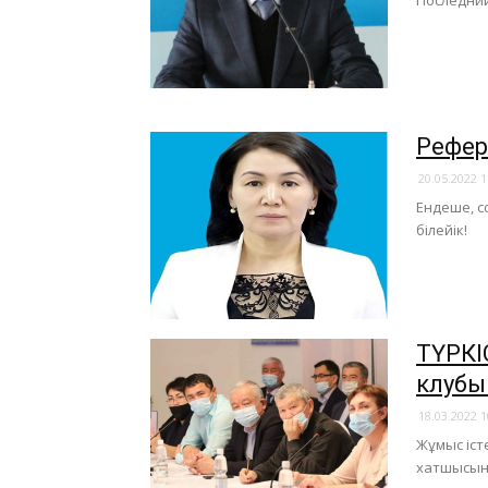
Последний
Рефер
20.05.2022 1
Ендеше, с
білейік!
ТҮРКІ
клубы
18.03.2022 1
Жұмыс іст
хатшысын