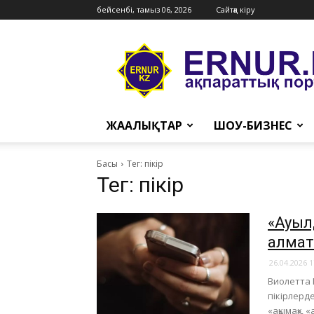
бейсенбі, тамыз 06, 2026
Сайтқа кіру
Ernur
Press
ЖАҢАЛЫҚТАР
ШОУ-БИЗНЕС
Басы
Тег: пікір
Тег: пікір
«Ауылд
алмат
26.04.2026 1
Виолетта 
пікірлерд
«ақымақ»,