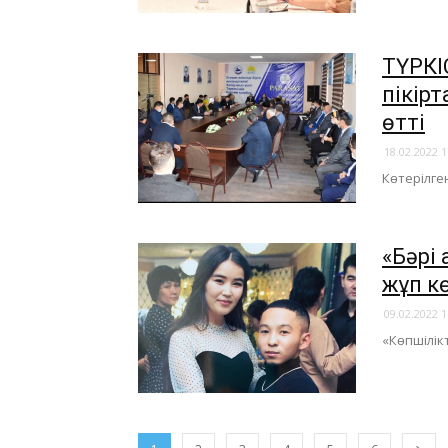
ТҮРКІ
пікір
өтті
18.02.2022 1
Көтерілге
«Бәрі 
жұп к
09.02.2022 1
«Көпшілікт