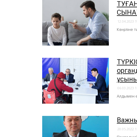
​ТУҒА
СЫНА
12.04.2023 1
Көңіліне т
ТҮРКІС
орган
ұсын
06.03.2023 1
Алдымен е
Важны
20.05.2022 1