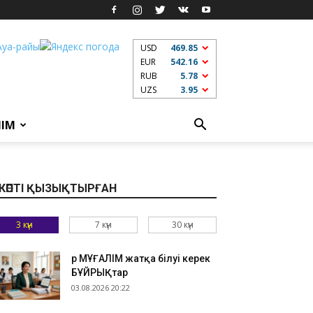
USD
469.85
EUR
542.16
RUB
5.78
UZS
3.95
ЛІМ
КӨПТІ ҚЫЗЫҚТЫРҒАН
3 күн
7 күн
30 күн
Әр МҰҒАЛІМ жатқа білуі керек
БҰЙРЫҚтар
03.08.2026 20:22