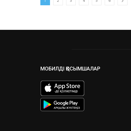
1
2
3
4
5
6
МОБИЛДІ ҚОСЫМШАЛАР