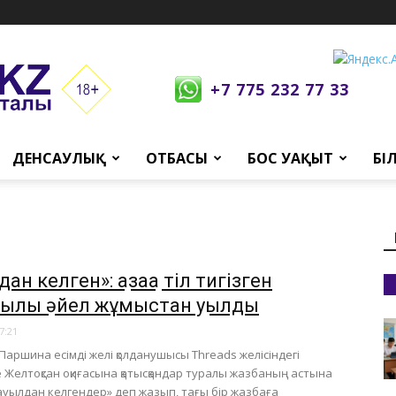
+7 775 232 77 33
ДЕНСАУЛЫҚ
ОТБАСЫ
БОС УАҚЫТ
БІ
ан келген»: қазаққа тіл тигізген
ылық әйел жұмыстан қуылды
7:21
Паршина есімді желі қолданушысы Threads желісіндегі
е Желтоқсан оқиғасына қатысқандар туралы жазбаның астына
 «ауылдан келгендер» деп жазып, тағы бір жазбаға