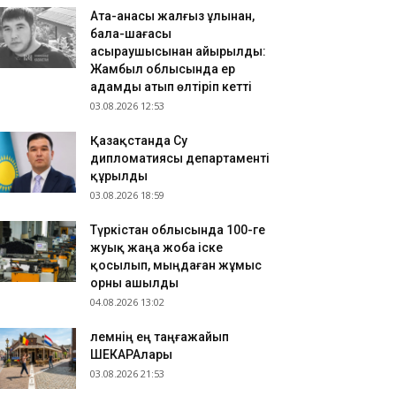
Ата-анасы жалғыз ұлынан,
бала-шағасы
асыраушысынан айырылды:
Жамбыл облысында ер
адамды атып өлтіріп кетті
03.08.2026 12:53
Қазақстанда Су
дипломатиясы департаменті
құрылды
03.08.2026 18:59
Түркістан облысында 100-ге
жуық жаңа жоба іске
қосылып, мыңдаған жұмыс
орны ашылды
04.08.2026 13:02
​Әлемнің ең таңғажайып
ШЕКАРАлары
03.08.2026 21:53