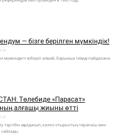
 референдум был проведен в 1995 году.
ендум — бізге берілген мүмкіндік!
6:28
ол мүмкіндікті жіберіп алмай, барынша тиімді пайдалана
СТАН: Төлебиде «Парасат»
ның алғашқы жиыны өтті
0:42
еу тәртібін ақылдасып, келесі отырыстың төрағасы мен
 сайлады.