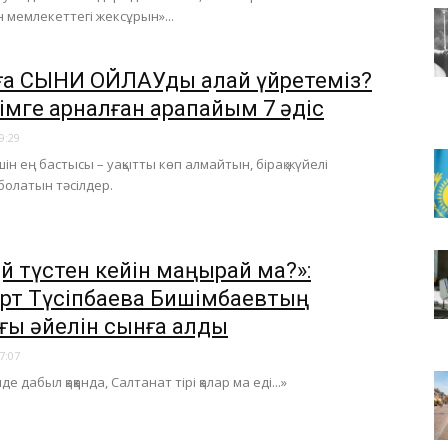
 мемлекеттегі жексұрын»...
ға СЫНИ ОЙЛАУды қалай үйретеміз?
імге арналған қарапайым 7 әдіс
9:29
ін ең бастысы – уақытты көп алмайтын, бірақ жүйелі
 болатын тәсілдер.
қ қой түстен кейін маңырай ма?»:
рт Түсіпбаева Бишімбаевтың
ғы әйелін сынға алды
7:07
е дабыл қаққанда, Салтанат тірі қалар ма еді...»