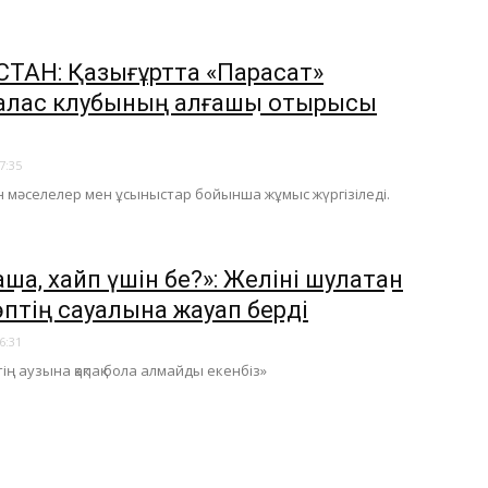
СТАН: Қазығұртта «Парасат»
талас клубының алғашқы отырысы
7:35
н мәселелер мен ұсыныстар бойынша жұмыс жүргізіледі.
ақша, хайп үшін бе?»: Желіні шулатқан
өптің сауалына жауап берді
6:31
ің аузына қақпақ бола алмайды екенбіз»