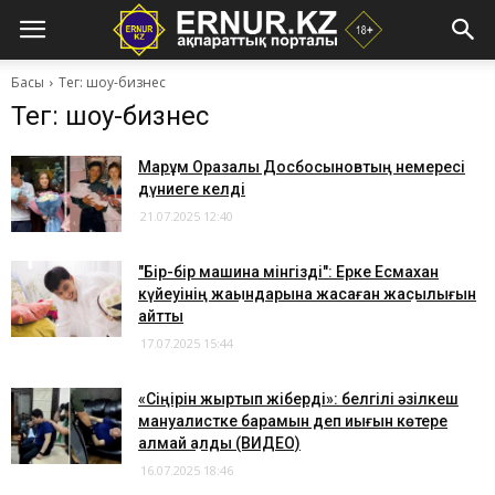
Басы
Тег: шоу-бизнес
Тег: шоу-бизнес
Марқұм Оразалы Досбосыновтың немересі
дүниеге келді
21.07.2025 12:40
"Бір-бір машина мінгізді": Ерке Есмахан
күйеуінің жақындарына жасаған жақсылығын
айтты
17.07.2025 15:44
«Сіңірін жыртып жіберді»: белгілі әзілкеш
мануалистке барамын деп иығын көтере
алмай қалды (ВИДЕО)
16.07.2025 18:46