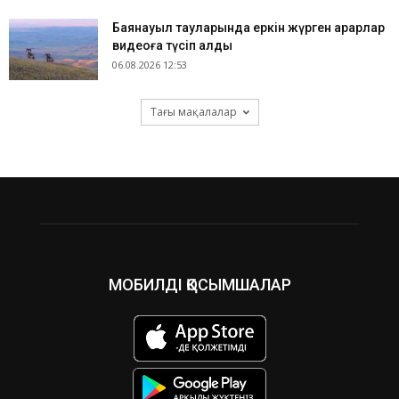
Баянауыл тауларында еркін жүрген арқарлар
видеоға түсіп қалды
06.08.2026 12:53
Тағы мақалалар
МОБИЛДІ ҚОСЫМШАЛАР