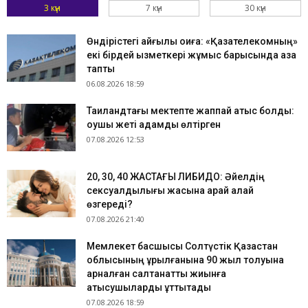
3 күн
7 күн
30 күн
Өндірістегі қайғылы оқиға: «Қазақтелекомның»
екі бірдей қызметкері жұмыс барысында қаза
тапты
06.08.2026 18:59
Таиландтағы мектепте жаппай атыс болды:
оқушы жеті адамды өлтірген
07.08.2026 12:53
​20, 30, 40 ЖАСТАҒЫ ЛИБИДО: Әйелдің
сексуалдылығы жасына қарай қалай
өзгереді?
07.08.2026 21:40
Мемлекет басшысы Солтүстік Қазақстан
облысының құрылғанына 90 жыл толуына
арналған салтанатты жиынға
қатысушыларды құттықтады
07.08.2026 18:59