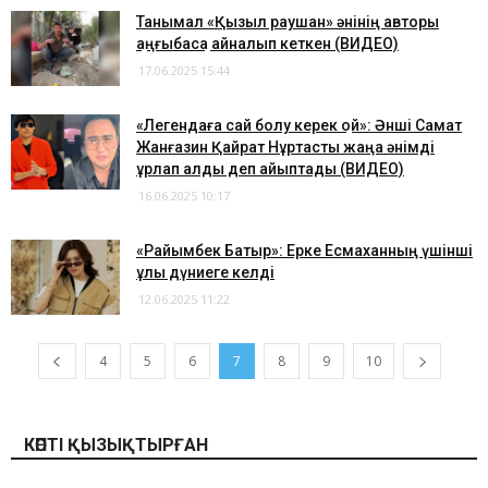
Танымал «Қызыл раушан» әнінің авторы
қаңғыбасқа айналып кеткен (ВИДЕО)
17.06.2025 15:44
«Легендаға сай болу керек қой»: Әнші Самат
Жанғазин Қайрат Нұртасты жаңа әнімді
ұрлап алды деп айыптады (ВИДЕО)
16.06.2025 10:17
«Райымбек Батыр»: Ерке Есмаханның үшінші
ұлы дүниеге келді
12.06.2025 11:22
4
5
6
7
8
9
10
КӨПТІ ҚЫЗЫҚТЫРҒАН