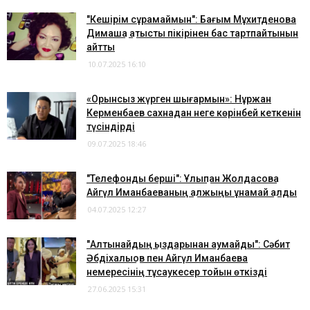
"Кешірім сұрамаймын": Бағым Мұхитденова
Димашқа қатысты пікірінен бас тартпайтынын
айтты
10.07.2025 16:10
«Орынсыз жүрген шығармын»: Нұржан
Керменбаев сахнадан неге көрінбей кеткенін
түсіндірді
09.07.2025 18:46
"Телефонды берші": Ұлықпан Жолдасовқа
Айгүл Иманбаеваның қалжыңы ұнамай қалды
04.07.2025 12:27
"Алтынайдың қыздарынан аумайды": Сәбит
Әбдіхалықов пен Айгүл Иманбаева
немересінің тұсаукесер тойын өткізді
27.06.2025 15:31