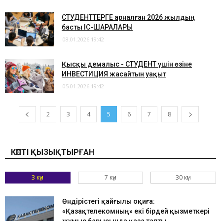
СТУДЕНТТЕРГЕ арналған 2026 жылдың
басты ІС-ШАРАЛАРЫ
08.01.2026 19:42
Қысқы демалыс - СТУДЕНТ үшін өзіне
ИНВЕСТИЦИЯ жасайтын уақыт
05.01.2026 19:42
2
3
4
5
6
7
8
КӨПТІ ҚЫЗЫҚТЫРҒАН
3 күн
7 күн
30 күн
Өндірістегі қайғылы оқиға:
«Қазақтелекомның» екі бірдей қызметкері