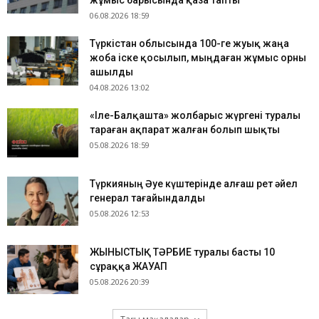
жұмыс барысында қаза тапты
06.08.2026 18:59
Түркістан облысында 100-ге жуық жаңа
жоба іске қосылып, мыңдаған жұмыс орны
ашылды
04.08.2026 13:02
«Іле-Балқашта» жолбарыс жүргені туралы
тараған ақпарат жалған болып шықты
05.08.2026 18:59
Түркияның Әуе күштерінде алғаш рет әйел
генерал тағайындалды
05.08.2026 12:53
ЖЫНЫСТЫҚ ТӘРБИЕ туралы басты 10
сұраққа ЖАУАП
05.08.2026 20:39