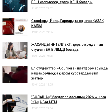
БҮГІН игермесең, ертең КЕШ болады
21.01.2026 19:32
Стэнфорд, Йель, Гарвардта оқыған ҚАЗАҚ
ҚЫЗЫ
19.01.2026 19:36
ЖАСАНДЫ ИНТЕЛЛЕКТ: дұрыс қолданған
студент ЕҢ БІЛІМДІ болады
15.01.2026 19:28
Ел студенттері «Coursera» платформасында
нашақорлыққа қарсы курстардан өтіп
жатыр
13.01.2026 15:05
"БОЛАШАҚ" бағдарламасының 2026 жылға
ЖАҢА БАҒЫТЫ
12.01.2026 19:36