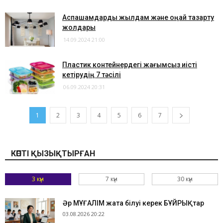
​Аспашамдарды жылдам және оңай тазарту
жолдары
14.09.2024 21:00
​Пластик контейнердегі жағымсыз иісті
кетірудің 7 тәсілі
06.09.2024 20:31
1
2
3
4
5
6
7
КӨПТІ ҚЫЗЫҚТЫРҒАН
3 күн
7 күн
30 күн
Әр МҰҒАЛІМ жатқа білуі керек БҰЙРЫҚтар
03.08.2026 20:22