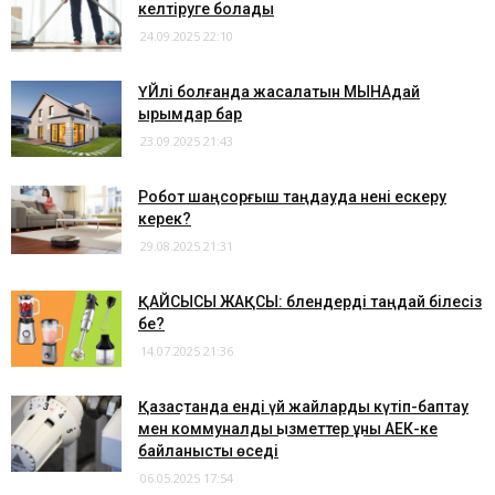
келтіруге болады
24.09.2025 22:10
​ҮЙлі болғанда жасалатын МЫНАдай
ырымдар бар
23.09.2025 21:43
Робот шаңсорғыш таңдауда нені ескеру
керек?
29.08.2025 21:31
ҚАЙСЫСЫ ЖАҚСЫ: блендерді таңдай білесіз
бе?
14.07.2025 21:36
Қазақстанда енді үй жайларды күтіп-баптау
мен коммуналдық қызметтер құны АЕК-ке
байланысты өседі
06.05.2025 17:54