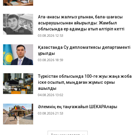
Ата-анасы жалғыз ұлынан, бала-шағасы
асыраушысынан айырылды: Жамбыл
облысында ер адамды атып өлтіріп кетті
03.08.2026 12:53
Қазақстанда Су дипломатиясы департаменті
құрылды
03.08.2026 18:59
Түркістан облысында 100-ге жуық жаңа жоба
іске қосылып, мыңдаған жұмыс орны
ашылды
04.08.2026 13:02
​Әлемнің ең таңғажайып ШЕКАРАлары
03.08.2026 21:53