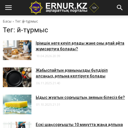
Басы
Тег: үй-тұрмыс
Тег: үй-тұрмыс
Ірімшік неге кеуіп қалады және оны қалай қайта
жұмсартуға болады?
10.04.2026 20:39
​Жабыспайтын қазаныңызды бүлдіріп
алсаңыз, қалпына келтіруге болады
06.11.2025 21:40
​Ыдыс жуатын сорғыштың зиянын білесіз бе?
01.10.2025 21:31
​Ескі шаңсорғышты 10 минутта жаңа қалпына