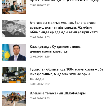
Әр МҰҒАЛІМ жатқа білуі керек БҰЙРЫҚтар
03.08.2026 20:22
Ата-анасы жалғыз ұлынан, бала-шағасы
асыраушысынан айырылды: Жамбыл
облысында ер адамды атып өлтіріп кетті
03.08.2026 12:53
Қазақстанда Су дипломатиясы
департаменті құрылды
03.08.2026 18:59
Түркістан облысында 100-ге жуық жаңа жоба
іске қосылып, мыңдаған жұмыс орны
ашылды
04.08.2026 13:02
​Әлемнің ең таңғажайып ШЕКАРАлары
03.08.2026 21:53