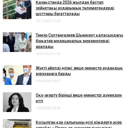
Қазақстанда 2026 жылдан бастап
зейнетақы аударымын төлемегендердің
шоттары бұғатталады
12.11.2025 17:41
Тимур Сұлтанғазиев Шымкент қаласындағы
бірқатар медициналық мекемелерді
аралады
30.05.2025 11:52
Жүкті әйелдің өлімі: вице-министр аудандық
ауруханаға барды
06.04.2025 10:07
​Оқу-ағарту бірінші вице-министрі дүниеден
өтті
15.03.2025 18:59
Қосылған құн салығының өсуі кімдерге әсер