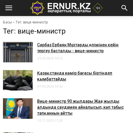
Басы
Тег: вице-министр
Тег: вице-министр
Сарбаз Ербаян Мұхтардың өлімінен кейін
тергеу басталды - вице-министр
25.06.2026 14:26
Қазақстанда көмір бағасы біртіндеп
қымбаттайды
07.04.2026 14:52
Вице-министр 90 жылдары Жаңа жылдың
алдында саудамен айналысып, көп табыс
тапқаннын айтты
25.11.2025 17:28