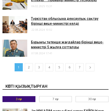
етпейді – Премьер-министр түсіндірді
06.02.2025 15:31
Түркістан облысына денсаулық сақтау
бірінші вице-министрі келді
22.08.2024 10:02
Бұрынғы төтенше жағдайлар бірінші вице-
министрі 5 жылға сотталды
07.08.2024 17:41
1
2
3
4
5
6
7
КӨПТІ ҚЫЗЫҚТЫРҒАН
3 күн
7 күн
30 күн