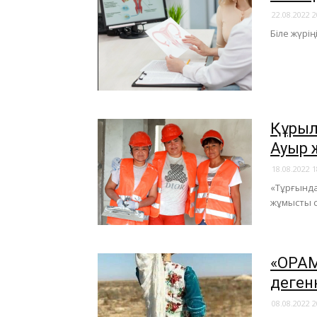
22.08.2022 2
Біле жүрің
​Құры
Ауыр 
18.08.2022 1
«Тұрғында
жұмысты с
​«ОРА
деген
08.08.2022 2