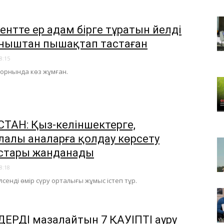
нтте ер адам бірге тұратын әйелді
ныштан пышақтап тастаған
8:15
а орнында көз жұмған.
СТАН: Қыз-келіншектерге,
лалы аналарға қолдау көрсету
стары жанданады
8:18
лсенді өмір сүру орталығы жұмыс істеп тұр.
ДЕРДІ мазалайтын 7 ҚАУІПТІ ауру