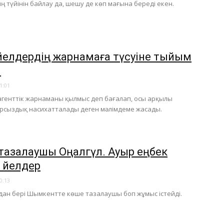
 түйінін байлау да, шешу де көп мағына береді екен.
әйелдердің жарнамаға түсуіне тыйым
ы
1:01
 агенттік жарнаманы қылмыс деп бағалап, осы арқылы
рсыздық насихатталады деген мәлімдеме жасады.
тазалаушы Оңалгүл. Ауыр еңбек
 әйелдер
0:13
дан бері Шымкентте көше тазалаушы боп жұмыс істейді.