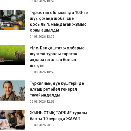
06.08.2026 18:59
Түркістан облысында 100-ге
жуық жаңа жоба іске
қосылып, мыңдаған жұмыс
орны ашылды
04.08.2026 13:02
«Іле-Балқашта» жолбарыс
жүргені туралы тараған
ақпарат жалған болып
шықты
05.08.2026 18:59
Түркияның Әуе күштерінде
алғаш рет әйел генерал
тағайындалды
05.08.2026 12:53
ЖЫНЫСТЫҚ ТӘРБИЕ туралы
басты 10 сұраққа ЖАУАП
05.08.2026 20:39