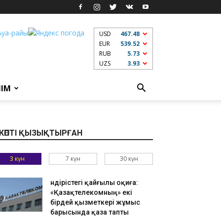
USD
467.48
EUR
539.52
RUB
5.73
UZS
3.93
ЛІМ
КӨПТІ ҚЫЗЫҚТЫРҒАН
3 күн
7 күн
30 күн
Өндірістегі қайғылы оқиға:
«Қазақтелекомның» екі
бірдей қызметкері жұмыс
барысында қаза тапты