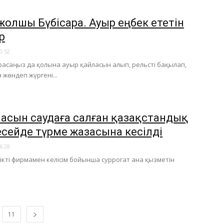
жолшы Бүбісара. Ауыр еңбек ететін
р
0:52
асаңыз да қолына ауыр қайласын алып, рельсті бақылап,
н жөндеп жүргені...
ласын саудаға салған қазақстандық
Ресейде түрме жазасына кесілді
6:28
ілікті фирмамен келісім бойынша суррогат ана қызметін
11