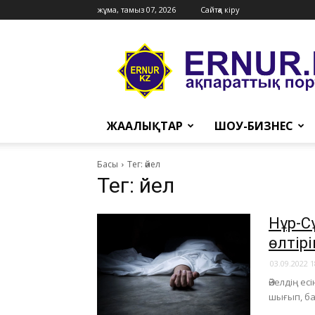
жұма, тамыз 07, 2026
Сайтқа кіру
Ernur
Press
ЖАҢАЛЫҚТАР
ШОУ-БИЗНЕС
Басы
Тег: әйел
Тег: әйел
Нұр-С
өлтір
03.09.2022 1
Әйелдің е
шығып, ба