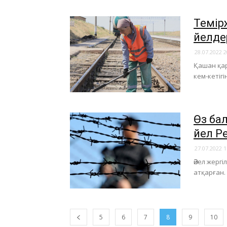
Темір
әйелде
28.07.2022 2
Қашан қар
кем-кетігі
Өз ба
әйел 
27.07.2022 1
Әйел жерг
атқарған.
5
6
7
8
9
10