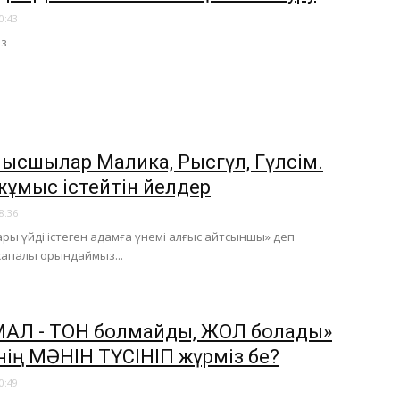
0:43
із
лысшылар Малика, Рысгүл, Гүлсім.
жұмыс істейтін әйелдер
8:36
ры үйді істеген адамға үнемі алғыс айтсыншы» деп
апалы орындаймыз...
МАЛ - ТОН болмайды, ЖОЛ болады»
нің МӘНІН ТҮСІНІП жүрміз бе?
0:49