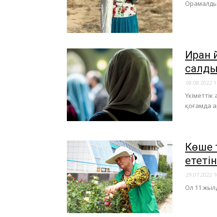
Орамалдың
Иран 
салд
08.08.2022 1
Үкіметтік
қоғамда а
Көше 
ететін
29.07.2022 1
Ол 11 жыл