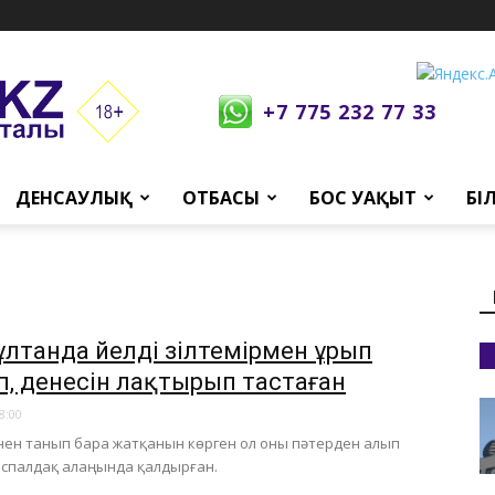
+7 775 232 77 33
ДЕНСАУЛЫҚ
ОТБАСЫ
БОС УАҚЫТ
БІ
ұлтанда әйелді зілтемірмен ұрып
іп, денесін лақтырып тастаған
8:00
сінен танып бара жатқанын көрген ол оны пәтерден алып
спалдақ алаңында қалдырған.