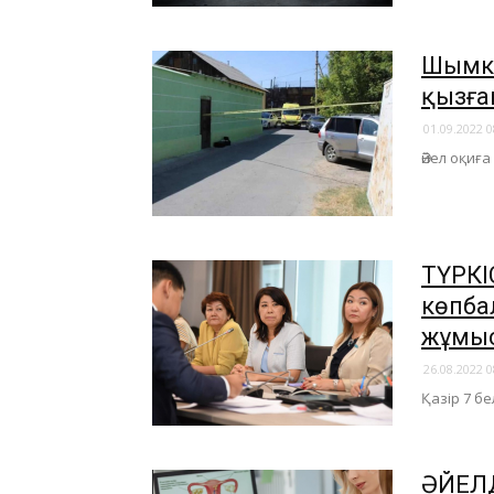
Шымке
қызға
01.09.2022 0
Әйел оқиғ
ТҮРКІ
көпба
жұмы
26.08.2022 0
Қазір 7 бе
​ӘЙЕЛ