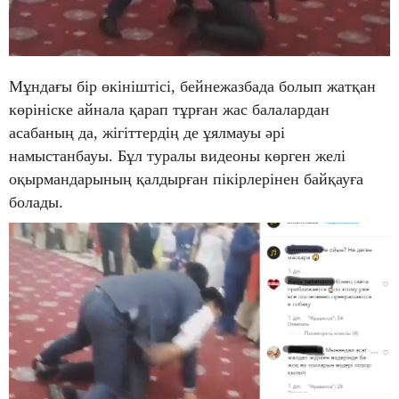
Мұндағы бір өкініштісі, бейнежазбада болып жатқан
көрініске айнала қарап тұрған жас балалардан
асабаның да, жігіттердің де ұялмауы әрі
намыстанбауы. Бұл туралы видеоны көрген желі
оқырмандарының қалдырған пікірлерінен байқауға
болады.