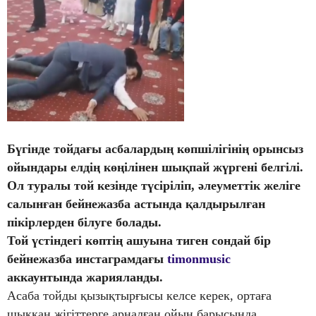
Бүгінде тойдағы асбалардың көпшілігінің орынсыз
ойындары елдің көңілінен шықпай жүргені белгілі.
Ол туралы той кезінде түсіріліп, әлеуметтік желіге
салынған бейнежазба астында қалдырылған
пікірлерден білуге болады.
Той үстіндегі көптің ашуына тиген сондай бір
бейнежазба инстаграмдағы
timonmusic
аккаунтында жарияланды.
Асаба тойды қызықтырғысы келсе керек, ортаға
шыққан жігіттерге арналған ойын барысында