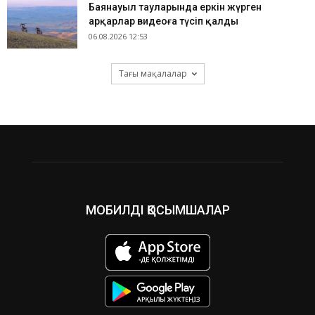
Баянауыл тауларында еркін жүрген
арқарлар видеоға түсіп қалды
06.08.2026 12:53
Тағы мақалалар
МОБИЛДІ ҚОСЫМШАЛАР