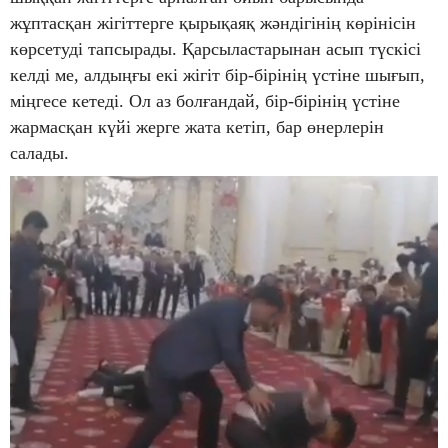
жұптасқан жігіттерге қырықаяқ жәндігінің көрінісін
көрсетуді тапсырады. Қарсыластарынан асып түскісі
келді ме, алдыңғы екі жігіт бір-бірінің үстіне шығып,
міңгесе кетеді. Ол аз болғандай, бір-бірінің үстіне
жармасқан күйі жерге жата кетіп, бар өнерлерін
салады.