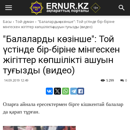
Басы
Той-думан
"Балалардың көзінше": Той үстінде бір-біріне
мінгескен жігіттер көпшіліктің ашуын туғызды (видео)
"Балалардың көзінше": Той
үстінде бір-біріне мінгескен
жігіттер көпшіліктің ашуын
туғызды (видео)
14.09.2019 12:49
5 299
0
Оларға айнала ересектермен бірге кішкентай балалар
да қарап тұрған.