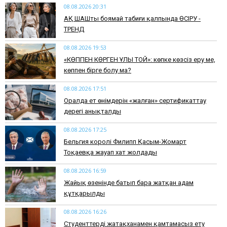
08.08.2026 20:31
АҚ ШАШты боямай табиғи қалпында ӨСІРУ -
ТРЕНД
08.08.2026 19:53
​«КӨППЕН КӨРГЕН ҰЛЫ ТОЙ»: көпке көзсіз еру ме,
көппен бірге болу ма?
08.08.2026 17:51
Оралда ет өнімдерін «жалған» сертификаттау
дерегі анықталды
08.08.2026 17:25
Бельгия королі Филипп Қасым-Жомарт
Тоқаевқа жауап хат жолдады
08.08.2026 16:59
Жайық өзенінде батып бара жатқан адам
құтқарылды
08.08.2026 16:26
Студенттерді жатақханамен қамтамасыз ету