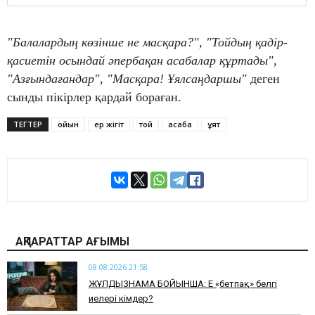
"Балалардың көзінше не масқара?", "Тойдың қадір-
қасиетін осындай әпербақан асабалар құртады",
"Азғындағандар", "Масқара! Ұялсаңдаршы"
деген
сынды пікірлер қардай бораған.
ТЕГТЕР
ойын
ер жігіт
той
асаба
ұят
АҚПАРАТТАР АҒЫМЫ
08.08.2026 21:58
ЖҰЛДЫЗНАМА БОЙЫНША: Ең «бетпақ» белгі
иелері кімдер?