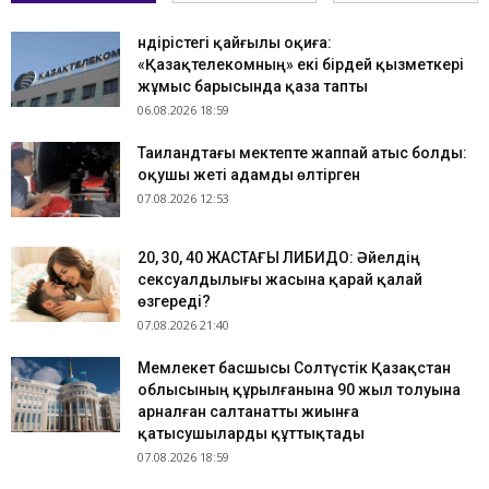
Өндірістегі қайғылы оқиға:
«Қазақтелекомның» екі бірдей қызметкері
жұмыс барысында қаза тапты
06.08.2026 18:59
Таиландтағы мектепте жаппай атыс болды:
оқушы жеті адамды өлтірген
07.08.2026 12:53
​20, 30, 40 ЖАСТАҒЫ ЛИБИДО: Әйелдің
сексуалдылығы жасына қарай қалай
өзгереді?
07.08.2026 21:40
Мемлекет басшысы Солтүстік Қазақстан
облысының құрылғанына 90 жыл толуына
арналған салтанатты жиынға
қатысушыларды құттықтады
07.08.2026 18:59