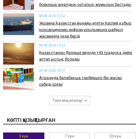
бойынша ахуалдық орталық жұмысын бастады
08.08.2026 15:52
Украина Қазақстан мұнайы өтетін Каспий құбыр
консарциуымы инфрақұрылымына шабуыл
жасамауға уәде берді
08.08.2026 15:23
Қазақстанның бірнеше өңірінде +43 градусқа дейін
аптап ыстық болады
08.08.2026 14:51
Атырауда балабақша тәрбиешісі бір жасар
сәбиді ұрған
Тағы мақалалар
КӨПТІ ҚЫЗЫҚТЫРҒАН
3 күн
7 күн
30 күн