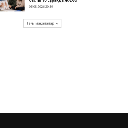
басты 10 сұраққа ЖАУАП
05.08.2026 20:39
Тағы мақалалар