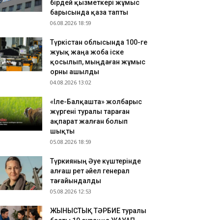
бірдей қызметкері жұмыс
ҮРКІСТАН: Нұралхан Көшеров тұрғынды жеке
барысында қаза тапты
былдап, мәселесін шешу жолын түсіндірді
06.08.2026 18:59
.08.2026 17:41
Түркістан облысында 100-ге
азақстан ұлттық құрамасының бұрынғы
жуық жаңа жоба іске
утболшысы қайтыс болды
қосылып, мыңдаған жұмыс
.08.2026 17:32
орны ашылды
РКІСТАН: Отырар ауданына келуші туристер
04.08.2026 13:02
ны көбейіп жатыр
«Іле-Балқашта» жолбарыс
жүргені туралы тараған
ақпарат жалған болып
шықты
05.08.2026 18:59
Түркияның Әуе күштерінде
алғаш рет әйел генерал
тағайындалды
05.08.2026 12:53
ЖЫНЫСТЫҚ ТӘРБИЕ туралы