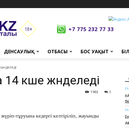
+7 775 232 77 33
ДЕНСАУЛЫҚ
ОТБАСЫ
БОС УАҚЫТ
БІ
жөнделеді
14 көше жөнделеді
06
1 002
0
Өн
б
06
жүріп-тұруына кедергі келтіріліп, жауынды
Ен
да