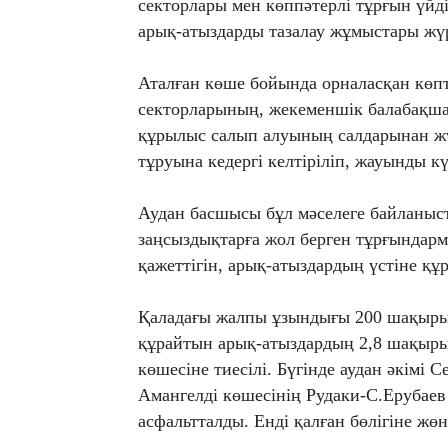
секторлары мен көппәтерлі тұрғын үйд
арық-атыздарды тазалау жұмыстары жү
Аталған көше бойында орналасқан көпт
секторларының, жекеменшік балабақша
құрылыс салып алуының салдарынан жү
тұруына кедергі келтіріліп, жауынды кү
Аудан басшысы бұл мәселеге байланыс
заңсыздықтарға жол берген тұрғындарме
қажеттігін, арық-атыздардың үстіне құ
Қаладағы жалпы ұзындығы 200 шақыр
құрайтын арық-атыздардың 2,8 шақыры
көшесіне тиесілі. Бүгінде аудан әкімі
Амангелді көшесінің Рудаки-С.Ерубае
асфальтталды. Енді қалған бөлігіне жө