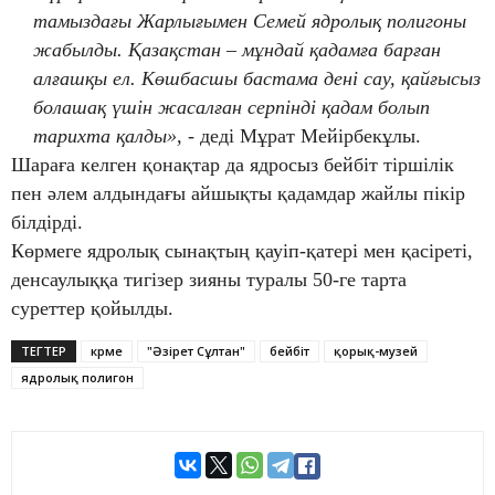
тамыздағы Жарлығымен Семей ядролық полигоны
жабылды. Қазақстан – мұндай қадамға барған
алғашқы ел. Көшбасшы бастама дені сау, қайғысыз
болашақ үшін жасалған серпінді қадам болып
тарихта қалды», -
деді Мұрат Мейірбекұлы.
Шараға келген қонақтар да ядросыз бейбіт тіршілік
пен әлем алдындағы айшықты қадамдар жайлы пікір
білдірді.
Көрмеге ядролық сынақтың қауіп-қатері мен қасіреті,
денсаулыққа тигізер зияны туралы 50-ге тарта
суреттер қойылды.
ТЕГТЕР
көрме
"Әзірет Сұлтан"
бейбіт
қорық-музей
ядролық полигон