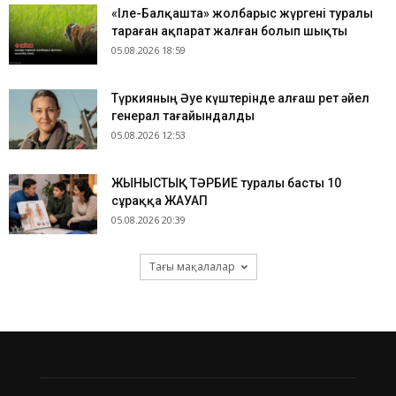
«Іле-Балқашта» жолбарыс жүргені туралы
тараған ақпарат жалған болып шықты
05.08.2026 18:59
Түркияның Әуе күштерінде алғаш рет әйел
генерал тағайындалды
05.08.2026 12:53
ЖЫНЫСТЫҚ ТӘРБИЕ туралы басты 10
сұраққа ЖАУАП
05.08.2026 20:39
Тағы мақалалар