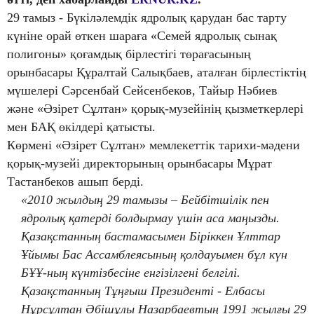
29 тамыз - Бүкіләлемдік ядролық қарудан бас тарту
күніне орай өткен шараға «Семей ядролық сынақ
полигоны» қоғамдық бірлестігі төрағасының
орынбасары Құралтай Салықбаев, аталған бірлестіктің
мүшелері Сәрсенбай Сейсенбеков, Тайыр Нәбиев
және «Әзірет Сұлтан» қорық-музейінің қызметкерлері
мен БАҚ өкілдері қатысты.
Көрмені «Әзірет Сұлтан» мемлекеттік тарихи-мәдени
қорық-музейі директорының орынбасары Мұрат
Тастанбеков ашып берді.
«2010 жылдың 29 тамызы – Бейбітшілік пен
ядролық қатерді болдырмау үшін аса маңызды.
Қазақстанның бастамасымен Біріккен Ұлттар
Ұйымы Бас Ассамблеясының қолдауымен бұл күн
БҰҰ-ның күнтізбесіне енгізілгені белгілі.
Қазақстанның Тұңғыш Президенті - Елбасы
Нұрсұлтан Әбішұлы Назарбаевтың 1991 жылғы 29