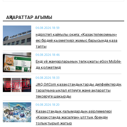
АҚПАРАТТАР АҒЫМЫ
06.08.2026 18:59
Өндірістегі қайғылы оқиға: «Қазақтелекомның»
екі бірдей қызметкері жұмыс барысында қаза
тапты
06.08.2026 18:46
Енді үй жануарларының төлқұжаты eGov Mobile-
да қолжетімді
06.08.2026 18:33
JAQ.OrtCom қазақстандықтарды дипфейктердің
таралуына ықпал етпеуге және ақпаратты
тексеруге шақырды
06.08.2026 18:20
Қазақстандық ғалымдардың әзірлемелері
«Қазақстанда жасалған» ұлттық брендін
толықтырып жатыр