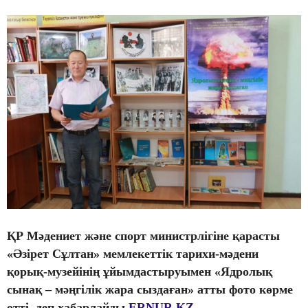
ҚР Мәдениет және спорт министрлігіне қарасты
«Әзірет Сұлтан» мемлекеттік тарихи-мәдени
қорық-музейінің ұйымдастыруымен «Ядролық
сынақ – мәңгілік жара сыздаған» атты фото көрме
өтті, деп хабарлайды
ERNUR.KZ
.