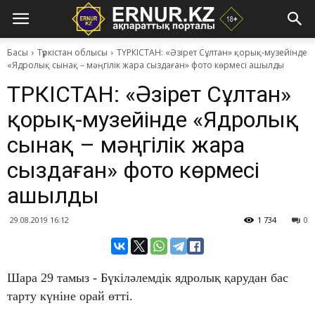
Басы
Түркістан облысы
ТҮРКІСТАН: ​«Әзірет Сұлтан» қорық-музейінде
«Ядролық сынақ – мәңгілік жара сыздаған» фото көрмесі ашылды
ТҮРКІСТАН: ​«Әзірет Сұлтан»
қорық-музейінде «Ядролық
сынақ – мәңгілік жара
сыздаған» фото көрмесі
ашылды
29.08.2019 16:12
1 734
0
Шара 29 тамыз - Бүкіләлемдік ядролық қарудан бас
тарту күніне орай өтті.