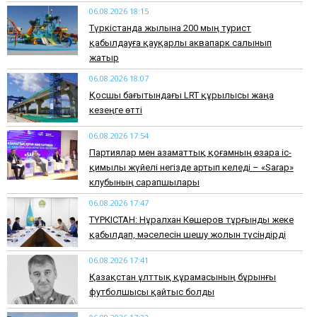
06.08.2026 18:15
Түркістанда жылына 200 мың турист
қабылдауға қауқарлы аквапарк салынып
жатыр
06.08.2026 18:07
Қосшы бағытындағы LRT құрылысы жаңа
кезеңге өтті
06.08.2026 17:54
Партиялар мен азаматтық қоғамның өзара іс-
қимылы жүйелі негізде артып келеді – «Sarap»
клубының сарапшылары
06.08.2026 17:47
ТҮРКІСТАН: Нұралхан Көшеров тұрғынды жеке
қабылдап, мәселесін шешу жолын түсіндірді
06.08.2026 17:41
Қазақстан ұлттық құрамасының бұрынғы
футболшысы қайтыс болды