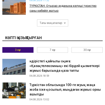
06.08.2026 17:32
ТҮРКІСТАН: Отырар ауданына келуші туристер
саны көбейіп жатыр
Тағы мақалалар
КӨПТІ ҚЫЗЫҚТЫРҒАН
3 күн
7 күн
30 күн
Өндірістегі қайғылы оқиға:
«Қазақтелекомның» екі бірдей қызметкері
жұмыс барысында қаза тапты
06.08.2026 18:59
Түркістан облысында 100-ге жуық жаңа
жоба іске қосылып, мыңдаған жұмыс орны
ашылды
04.08.2026 13:02