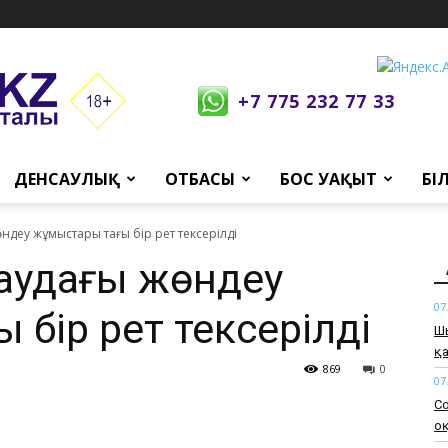
+7 775 232 77 33
ДЕНСАУЛЫҚ
ОТБАСЫ
БОС УАҚЫТ
БІ
ндеу жұмыстары тағы бір рет тексерілді
таудағы жөндеу
07
бір рет тексерілді
Шы
қа
869
0
07
Со
о