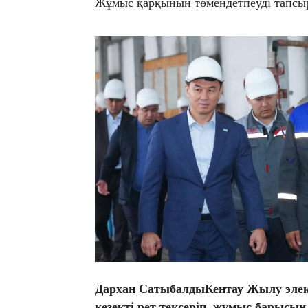
Жұмыс қарқынын төмендетпеуді тапсы
Дархан СатыбалдыКентау Жылу элек
кезекті рет тексеріп, жұмыс барысы