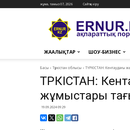
жұма, тамыз 07, 2026
Сайтқа кіру
Ernur
Press
ЖАҢАЛЫҚТАР
ШОУ-БИЗНЕС
Басы
Түркістан облысы
ТҮРКІСТАН: Кентаудағы жө
ТҮРКІСТАН: Кен
жұмыстары тағы 
19.09.2024 09:29