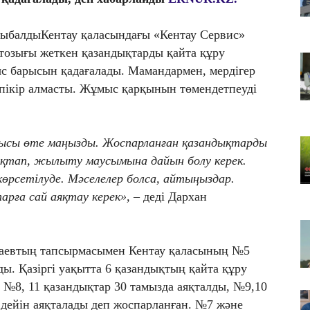
Тү
қ
тыбалдыКентау қаласындағы «Кентау Сервис»
06
озығы жеткен қазандықтарды қайта құру
Қ
ыс барысын қадағалады. Мамандармен, мердігер
өт
 пікір алмасты. Жұмыс қарқынын төмендетпеуді
06
Па
қи
ысы өте маңызды. Жоспарланған қазандықтарды
к
тап, жылыту маусымына дайын болу керек.
өрсетілуде. Мәселелер болса, айтыңыздар.
рға сай аяқтау керек»,
– деді Дархан
аевтың тапсырмасымен Кентау қаласының №5
. Қазіргі уақытта 6 қазандықтың қайта құру
, №8, 11 қазандықтар 30 тамызда аяқталды, №9,10
дейін аяқталады деп жоспарланған. №7 және