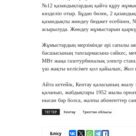
№12 қазандықтардың қайта құру жұмыс
көзделіп отыр. Бұдан бөлек, 2 қазанд
қазандықты жөндеу бюджет есебінен, №
асырылуда. Жөндеу жұмыстарын қыркүй
Жұмыстардың мерзімінде әрі сапалы ая
басшысының тапсырмасына сәйкес, мемл
МВт жаңа газотурбиналық электр стан
үш жақты келісімге қол қайылып, Жол к
Айта кетейік, Кентау қаласының жылу
қаланып, жабдықтары 1952 жылы орна
нысан бар болса, жалпы абоненттер са
ТЕГТЕР
Кентау
Түркістан облысы
Бөлісу