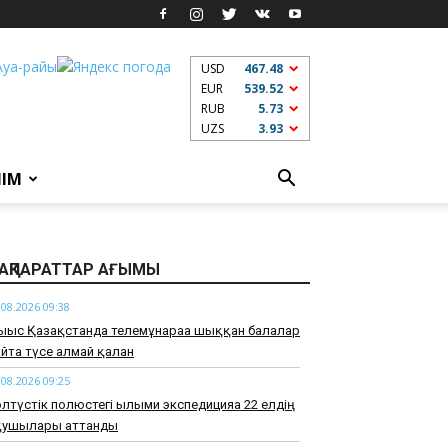
USD
467.48
EUR
539.52
RUB
5.73
UZS
3.93
ЛІМ
АҚПАРАТТАР АҒЫМЫ
.08.2026 09:38
ғыс Қазақстанда телемұнараға шыққан балалар
йта түсе алмай қалған
.08.2026 09:25
лтүстік полюстегі ғылыми экспедицияға 22 елдің
қушылары аттанды