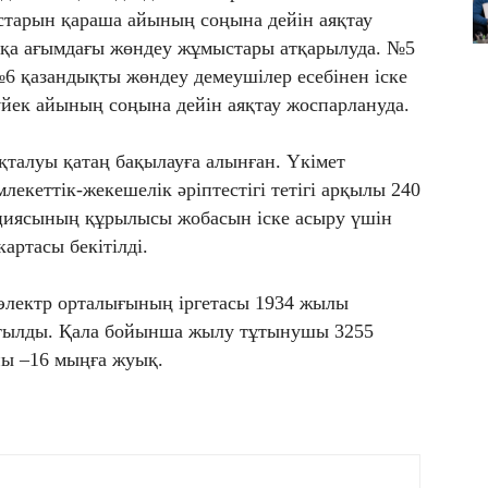
тарын қараша айының соңына дейін аяқтау
ыққа ағымдағы жөндеу жұмыстары атқарылуда. №5
6 қазандықты жөндеу демеушілер есебінен іске
ек айының соңына дейін аяқтау жоспарлануда.
қталуы қатаң бақылауға алынған. Үкімет
екеттік-жекешелік әріптестігі тетігі арқылы 240
циясының құрылысы жобасын іске асыру үшін
артасы бекітілді.
 электр орталығының іргетасы 1934 жылы
тылды. Қала бойынша жылу тұтынушы 3255
ны –16 мыңға жуық.