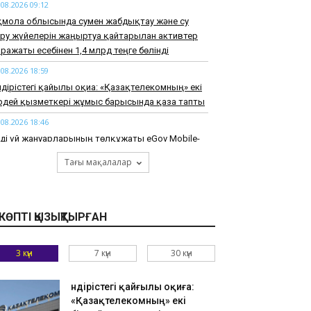
.08.2026 09:12
қмола облысында сумен жабдықтау және су
ру жүйелерін жаңғыртуға қайтарылған активтер
ражаты есебінен 1,4 млрд теңге бөлінді
.08.2026 18:59
дірістегі қайғылы оқиға: «Қазақтелекомның» екі
ірдей қызметкері жұмыс барысында қаза тапты
.08.2026 18:46
ді үй жануарларының төлқұжаты eGov Mobile-
 қолжетімді
Тағы мақалалар
.08.2026 18:33
AQ.OrtCom қазақстандықтарды дипфейктердің
ралуына ықпал етпеуге және ақпаратты
КӨПТІ ҚЫЗЫҚТЫРҒАН
ексеруге шақырды
.08.2026 18:20
3 күн
7 күн
30 күн
азақстандық ғалымдардың әзірлемелері
азақстанда жасалған» ұлттық брендін
олықтырып жатыр
Өндірістегі қайғылы оқиға:
«Қазақтелекомның» екі
.08.2026 18:15