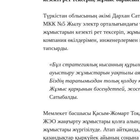
Түркістан облысының әкімі Дархан Са
МКК №5 Жылу электр орталығындағы т
жұмыстарын кезекті рет тексеріп, жұм
компания өкілдерімен, инженерлермен
тапсырды.
«Бұл стратегиялық нысанның құрыл
ауыстыру жұмыстарын уақтылы аяқ
Біздің тарапымыздан толық қолдау к
Жұмыс қарқынын бәсеңдетпей, жоспа
Сатыбалды.
Мемлекет басшысы Қасым-Жомарт Тоқ
ЖЭО жаңғырту жұмыстары қолға алынды
жұмыстары жүргізілуде. Атап айтқанда
қазандықтар қыркүйек айының соңына 